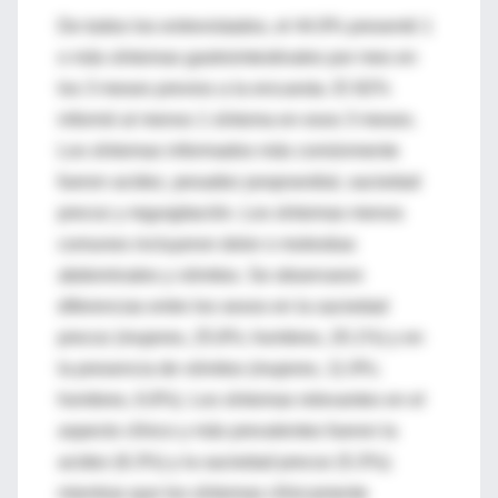
De todos los entrevistados, el 44.9% presentó 1
o más síntomas gastrointestinales por mes en
los 3 meses previos a la encuesta. El 82%
informó al menos 1 síntoma en esos 3 meses.
Los síntomas informados más comúnmente
fueron acidez, pesadez posprandial, saciedad
precoz y regurgitación. Los síntomas menos
comunes incluyeron dolor o molestias
abdominales y vómitos. Se observaron
diferencias entre los sexos en la saciedad
precoz (mujeres, 25.8%; hombres, 20.1%) y en
la presencia de vómitos (mujeres, 11.9%;
hombres, 6.8%). Los síntomas relevantes en el
aspecto clínico y más prevalentes fueron la
acidez (6.3%) y la saciedad precoz (5.3%);
mientras que los síntomas clínicamente