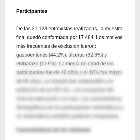
Participantes
De las 21 128 entrevistas realizadas, la muestra
final quedó conformada por 17 484. Los motivos
más frecuentes de exclusión fueron:
gastroenteritis (44.2%), úlceras (32.6%) y
embarazo (11.9%). La media de edad de los
participantes fue de 46 años y el 18% fue mayor
de 65 años. La muestra fue comparable a la
población de los EE.UU., con excepción del
nivel de educación y la raza. Las características
demográficas de los participantes sintomáticos y
no sintomáticos también pudieron compararse.
Características de los síntomas