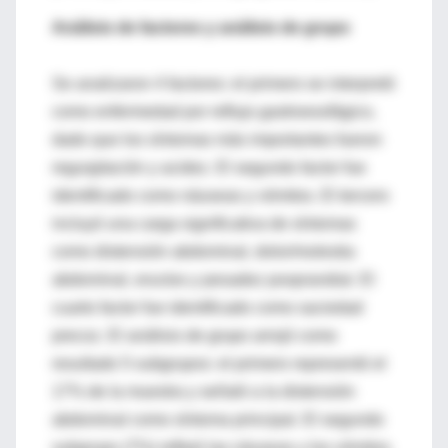
Análisis de factores y análisis de grupo
Se analizaron 4 factores: el primero se interpretó
como enfermedad por reflujo gastroesofágico,
dado que los síntomas más importantes fueron
regurgitación y acidez. El segundo factor fue
identificado como náuseas y vómitos. El tercero
incluyó una carga significativa de síntomas
como distensión abdominal, dolor/molestia
abdominal, eructos y pesadez posprandial. El
cuarto factor fue identificado como saciedad
precoz. El análisis de grupo arrojó como
resultado 5 subgrupos: el primero representó el
17% de la muestra y señaló a la distensión
abdominal como síntoma principal. El segundo
subgrupo (7%) reflejó las náuseas y los vómitos.