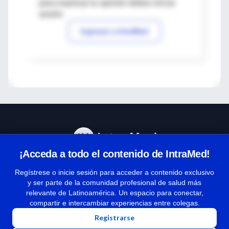
para expresar tu opinión debes iniciar
sesión
Ingresar a IntraMed
¡Acceda a todo el contenido de IntraMed!
Centro de Ayuda
Regístrese o inicie sesión para acceder a contenido exclusivo
y ser parte de la comunidad profesional de salud más
relevante de Latinoamérica. Un espacio para conectar,
Términos y condiciones
compartir e intercambiar experiencias entre colegas.
| Políticas de privacidad
Registrarse
| Todos los derechos reservados | Copyright 1997-2026