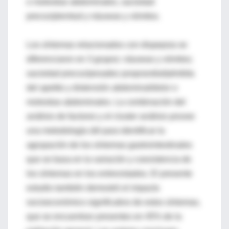
o molestias abdominales, saciedad
precoz/plenitud y náuseas y vómitos.
Los síntomas relacionados con dispepsia se
diferenciaron en 3 grupos: náuseas y vómitos;
saciedad precoz/pesadez posprandial/pérdida
del apetito y distensión abdominal/dolor o
molestias abdominales. La combinación del
análisis de factores y el cluster análisis provee
una metodología útil para identificar la
agrupación de los síntomas gastrointestinales
que se basa en la variación y coexistencia de
los síntomas en los entrevistados. El presente
estudio también demostró el impacto
socioeconómico significativo de estos síntomas,
que se encuentran presentes en 45% de la