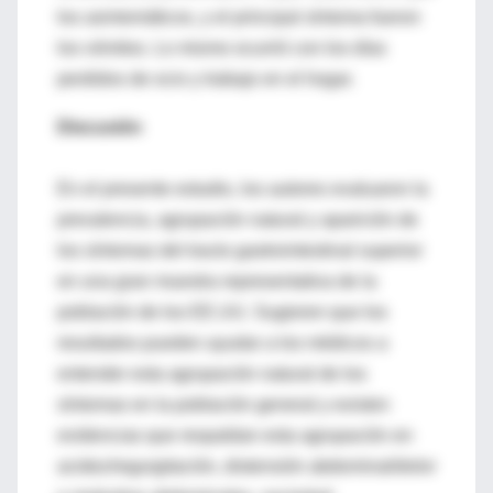
los asintomáticos, y el principal síntoma fueron
los vómitos. Lo mismo ocurrió con los días
perdidos de ocio y trabajo en el hogar.
Discusión
En el presente estudio, los autores evaluaron la
prevalencia, agrupación natural y aparición de
los síntomas del tracto gastrointestinal superior
en una gran muestra representativa de la
población de los EE.UU. Sugieren que los
resultados pueden ayudar a los médicos a
entender esta agrupación natural de los
síntomas en la población general y existen
evidencias que respaldan esta agrupación en
acidez/regurgitación, distensión abdominal/dolor