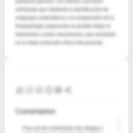
población general. Los autores concluyen
señalando que mediante la identificación de
subgrupos sintomáticos y la comprensión de la
fisiopatología subyacente es posible dirigir el
tratamiento a estos mecanismos, que resultarán
en la mejor evolución clínica del paciente.
Comentarios
Para ver los comentarios de colegas o