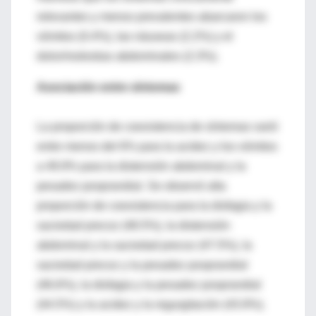
relevantes y menos prevalentes abarcaron los
vómitos (0.4%), las náuseas (2.2%) y el
dolor/molestias abdominales (2.3%).
Asociación entre síntomas
La proporción de coexistencia de síntomas varió
entre menos del 6% para la acidez y los vómitos
a 49.9% para la distensión abdominal y la
pesadez posprandial. Se observó alta
proporción de coexistencia para la disfagia y la
saciedad precoz (48.5%), la distensión
abdominal y la saciedad precoz (47.5%), la
saciedad precoz y la pesadez posprandial
(46.6%), la disfagia y la pesadez posprandial
(44.5%) y la acidez y la regurgitación (43.9%).