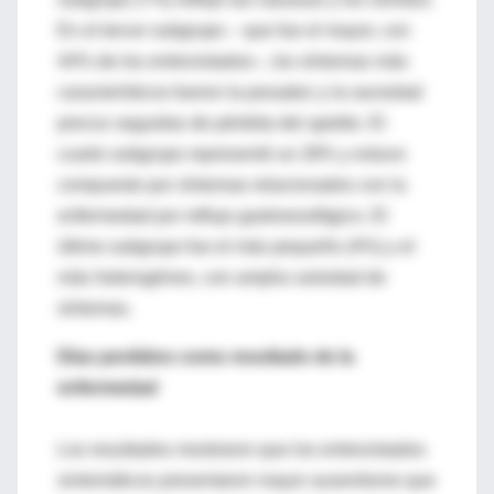
En el tercer subgrupo – que fue el mayor, con
44% de los entrevistados–, los síntomas más
característicos fueron la pesadez y la saciedad
precoz seguidas de pérdida del apetito. El
cuarto subgrupo representó un 28% y estuvo
compuesto por síntomas relacionados con la
enfermedad por reflujo gastroesofágico. El
último subgrupo fue el más pequeño (4%) y el
más heterogéneo, con amplia variedad de
síntomas.
Días perdidos como resultado de la
enfermedad
Los resultados mostraron que los entrevistados
sintomáticos presentaron mayor ausentismo que