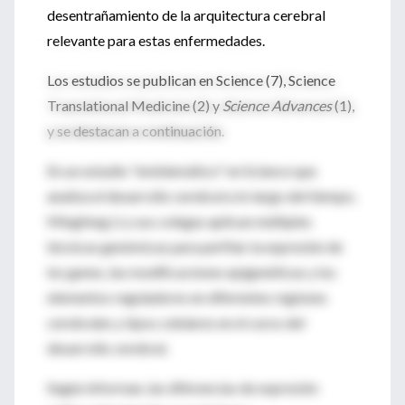
desentrañamiento de la arquitectura cerebral
relevante para estas enfermedades.
Los estudios se publican en Science (7), Science
Translational Medicine (2) y
Science Advances
(1),
y se destacan a continuación.
En un estudio "emblemático" en Science que
analiza el desarrollo cerebral a lo largo del tiempo,
Mingfeng Li y sus colegas aplican múltiples
técnicas genómicas para perfilar la expresión de
los genes, las modificaciones epigenéticas y los
elementos reguladores en diferentes regiones
cerebrales y tipos celulares en el curso del
desarrollo cerebral.
Según informan, las diferencias de expresión