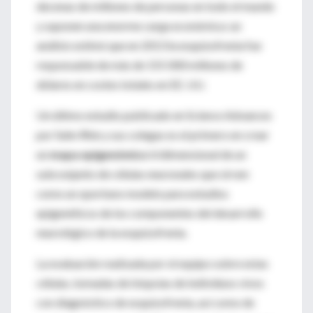
decenas de millones de personas en todo el mundo
y suponen una enorme carga económica: un
análisis estimó que en 2013 la esquizofrenia fue
responsable de más de 155 000 millones de
dólares en costes totales en EE. UU.
Un último estudio publicado en Science Advances
por Suhn Rhie y sus colegas es el primero en crear
un
mapa epigenómico
tridimensional de un
subconjunto de células neuronales que sirven
como un oportuno modelo para estudios
epigenéticos de los componentes del desarrollo
neurológico de la esquizofrenia.
La evaluación realizada por el equipo sobre estas
células, tomadas de biopsias de individuos vivos
con diagnóstico de esquizofrenia, así como de