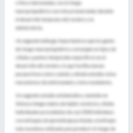
crítica relacionadas con el riesgo
neuropsiquiátrico son más pronunciadas durante
el desarrollo temprano del cerebro y la
adolescencia.
Un segundo hallazgo importante es que los genes
de riesgo neuropsiquiátrico convergen en tipos de
células y puntos temporales específicos en el
desarrollo del cerebro, lo que facilita nuevas
perspectivas sobre cuándo y dónde estudiar estos
mecanismos de enfermedad y cómo modelarlos.
Un segundo estudio emblemático, también en
Science
, integra datos de tejido cerebral y células
individuales procedentes de casi 2000 individuos
con enfoques de aprendizaje profundo, el enfoque
más novedoso utilizado para predecir el riesgo de