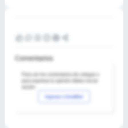
Comentarios
Para ver los comentarios de colegas o
para expresar tu opinión debes iniciar
sesión
Ingresar a IntraMed