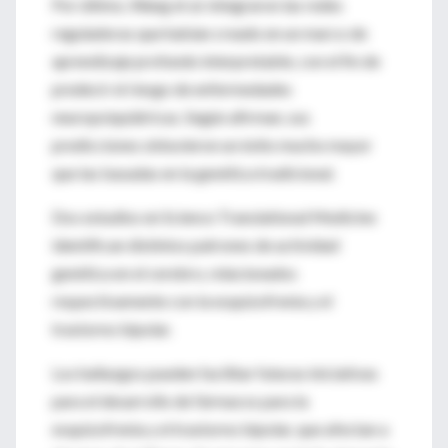
Por último, Wang et al. integraron las redes
reguladoras que habían creado en un marco de
aprendizaje profundo interpretable, con el fin de
predecir el riesgo de enfermedades
neuropsiquiátricas. Según afirman, sus
predicciones obtuvieron un éxito mucho mayor
que las basadas en la genética tradicional.
Dos estudios en Science Translational Medicine
identifican distintos patrones de actividad
genética en el cerebro, relacionados
respectivamente con la esquizofrenia y el
trastorno bipolar.
Los hallazgos pueden facilitar futuras iniciativas
para el desarrollo de fármacos para la
esquizofrenia y el trastorno bipolar, que afectan a