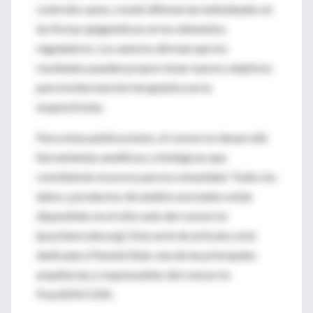
controles sanos, reveló diferencias individuales en
las firmas epigenéticas en los elementos
reguladores. Los autores afirman que los
resultados pueden proporcionar nuevos objetivos
para la intervención terapéutica en la
esquizofrenia.
Para estas publicaciones, el consorcio desarrolló
herramientas analíticas y biológicas que
constituirán recursos para la comunidad. Todos los
datos y productos de análisis asociados están
disponibles en el sitio web del consorcio
(psychencode.org). Esta serie de artículos está
dedicada a Pamela Sklar, una de las principales
arquitectas y responsables del consorcio
PsychENCODE.