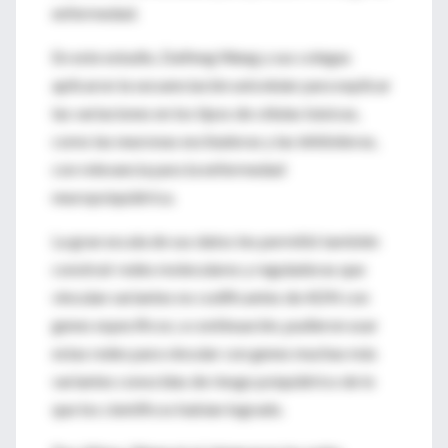
enfermedad.
En este estudio, Daifeng Wang y sus colegas
aplicaron la secuenciación unicelular para explicar
las variaciones en los tipos de células básicas,
como las neuronas excitadoras y las inhibidoras,
con relevancia para la enfermedad
neuropsiquiátrica.
La gran escala de sus datos les permitió también
construir redes moleculares y reguladoras que
vinculan variantes no codificantes de ADN con
genes específicos; a continuación, pudieron usar
estas redes para vincular con genes muchas más
variantes conocidas de riesgo psiquiátrico de lo
que los científicos habían logrado.