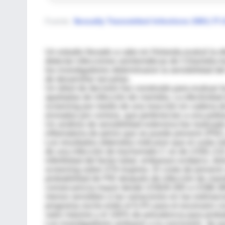
Fuente
:
Sexually Transmitted Infections 2001;77:
Un estudio llevado a cabo en Holanda evaluó la ef
detectar infecciones asintomáticas de Chlamidia 
los investigadores determinaron la sensibilidad del
de desarrollar secuelas.
Un árbol de decisión fue construido para evaluar l
apartadas de infección de clamidia. La efectividad
screening por medio de una reacción en cadena de
enviados por correos, que pertenecían a una pobla
Un análisis de sensibilidad extensiva fue realizad
inflamatoria de pelvis que se puede prevenir (PID),
Los resultados obtenidos indicaron que el costo n
de una infección de trachomatis C es de US$1.210
infertilidad del factor tubal, embarazo ectópico, do
screening sobre 479 mujeres. El costo de preveni
probabilidad de PID después de infección de clami
consecuencia mayor desde US$28.300 a US$6.380, 
menos sensibles a las variaciones en las estimac
programa oscila entre el 6.4% para el escenario c
valor máximo y el 100% de prevalencia para prob
Los investigadores arribaron a la conclusión de q