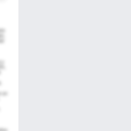
ara
po,
ad
 y
9%.
d
,
r un
años