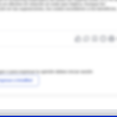
 es efectivo en relación al costo que implica. Aunque los
ción en las suposiciones, los costos excedieron a los beneficios
as o para expresar tu opinión debes iniciar sesión
ngresar a IntraMed