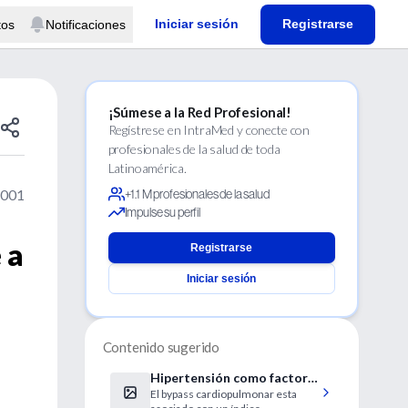
Iniciar sesión
Registrarse
tos
Notificaciones
¡Súmese a la Red Profesional!
Regístrese en IntraMed y conecte con
profesionales de la salud de toda
Latinoamérica.
2001
+1.1 M profesionales de la salud
Impulse su perfil
 a
Registrarse
Iniciar sesión
Contenido sugerido
Hipertensión como factor
El bypass cardiopulmonar esta
de riesgo de lesión cerebral