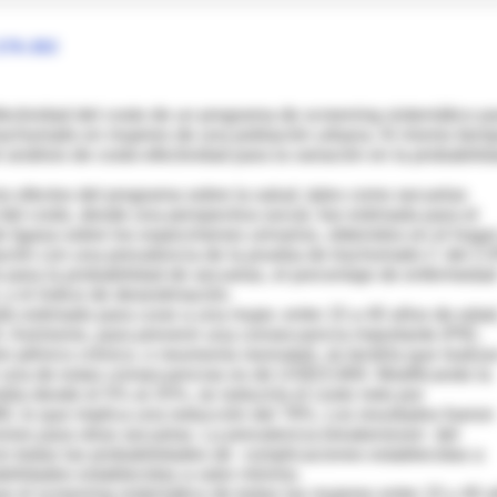
276-282
ectividad del costo de un programa de screening sistemático p
trachomatis en mujeres de una población urbana. Al mismo tiem
 análisis de costo-efectividad para la variación en la probabilid
os efectos del programa sobre la salud, tales como secuelas
 del costo, desde una perspectiva social, fue estimada para el
 ligasa sobre los especimenes urinarios, obtenidos en el hogar
ción con una prevalencia de la prueba de trachomatis C del 2.
o para la probabilidad de secuelas, el porcentaje de enfermeda
 y el índice de desestimación.
eto estimado para curar a una mujer, entre 15 a 40 años de edad
. Asimismo, para prevenir una consecuencia importante (PID,
lor pélvico crónico, o neumonía neonatal), se tendría que realiza
r una de estas consecuencias es de US$15.800. Modificando la
dia desde el 5% al 25%, se reduciría el costo neto por
lo que implica una reducción del 78%. Los resultados fueron
iones para otras secuelas. La prevalencia breakeneven del
on todas las probabilidades de complicaciones establecidas a
abilidades establecidas a valor mínimo.
ue el screening sistemático de todas las mujeres entre 15 y 40 