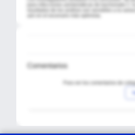
para infecciones asintomáticas de trachomatis C no
resultados de los análisis son sensibles a la varia
aún en el escenario más optimista.
Comentarios
Para ver los comentarios de coleg
I