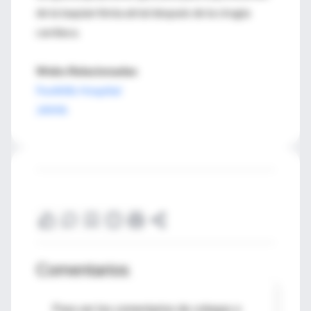
de la taquiarritmia atrial después de la cirugía
cardíaca.
Webs Relacionadas
Foothills Hospital
JAMA
Comentarios
Para ver los comentarios de colegas o