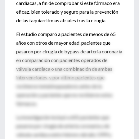
cardíacas, a fin de comprobar si este fármaco era
eficaz, bien tolerado y seguro para la prevención
de las taquiarritmias atriales tras la cirugía.
El estudio comparó a pacientes de menos de 65
años con otros de mayor edad, pacientes que
pasaron por cirugía de bypass de arteria coronaria
en comparación con pacientes operados de
válvula cardíaca o una combinación de ambas
intervenciones, y por último pacientes que
recibieron betabloqueadores antes de la
operación y pacientes que no recibieron estos
fármacos.
La investigación incluyó a 601 pacientes que
pasaron por cirugía de arteria coronaria y de
válvula cardíaca entre febrero del año 1999 y