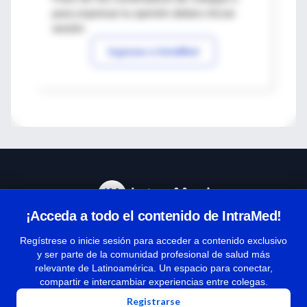
para expresar tu opinión debes iniciar
sesión
Ingresar a IntraMed
¡Acceda a todo el contenido de IntraMed!
Centro de Ayuda
Regístrese o inicie sesión para acceder a contenido exclusivo
y ser parte de la comunidad profesional de salud más
relevante de Latinoamérica. Un espacio para conectar,
Términos y condiciones
compartir e intercambiar experiencias entre colegas.
| Políticas de privacidad
Registrarse
| Todos los derechos reservados | Copyright 1997-2026