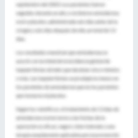
septiembre del 2003. Los pacientes fueron
seguidos durante un año y recibieron amiodarona
oral o placebo, administrada seis días antes de la
cirugía y seis días después de ella, un total de 13
días.
Los resultados muestran que amiodarona se
asoció con la mitad de la incidencia global de
taquiarritmias atriales que duraban cinco minutos
o más. Las taquiarritmias se produjeron menos en
los pacientes de amiodarona que en los pacientes
que tomaron el placebo.
Según los científicos, el tratamiento de 13 días de
amiodarona oral en torno a las fechas de la
operación es eficaz, seguro, bien tolerado y una
terapia ampliamente aplicable para la prevención