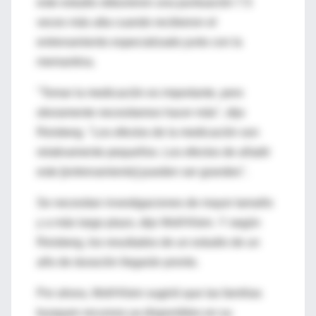
este estudio obtuvieron una puntuación 7.5
veces más alta cuando recibieron el
entrenamiento especializado junto con la
memantina.
"Tomar la medicación es importante, pero
obviamente necesitamos hacer más", dijo
Reisberg. "Los efectos de la medicación son
relativamente pequeños. Los efectos de añadir
este [entrenamiento] pueden ser grandes".
Se necesitan investigaciones de mayor tamaño
y a más largo plazo, dijo Wolf-Klein. Y según
Reisberg, los resultados de un estudio de un
año de duración llegarán pronto.
Por ahora, Wolf-Klein sugirió que las familias
busquen recursos ya disponibles en su