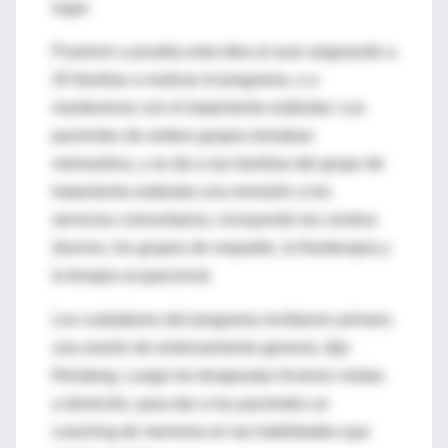
lugar.
Pusieron a prueba esta idea al azar asignando a
20 familias a realizar el programa, o a
mantenerse con el tratamiento estándar. Los
pacientes de ambos grupos tomaban
memantina, y se dio a las familias del grupo de
tratamiento estándar una remisión a los
servicios comunitarios, incluyendo los centros
diurnos, los grupos de respaldo, la fisioterapia y
la terapia ocupacional.
Los cuidadores del programa recibieron primero
una sesión de entrenamiento general, dijo
Reisberg. Luego los terapeutas hicieron visitas
a domicilio, para dar a los pacientes un
coaching de memoria en las habilidades que