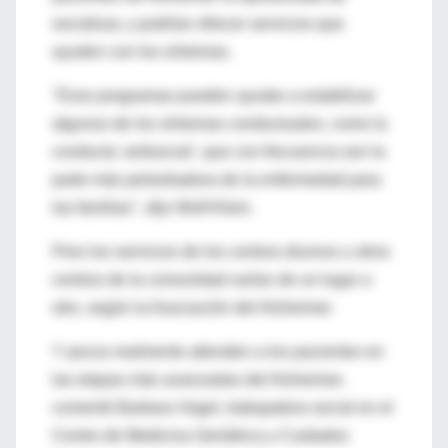
socializar, y podrían ofrecer servicios que
ayuden con los síntomas.
"Esos programas pueden ayudar a estabilizar
algunos de los síntomas conductuales, como la
conducta 'antisocial', que con frecuencia son la
parte más perturbadora de la enfermedad para
las familias", dijo Wolf-Klein.
Pero los servicios de los centros diurnos u otros
centros de la comunidad varían de un lugar a
otro, según la Asociación del Alzheimer.
Y pocos realmente atienden a los pacientes en
las etapas más avanzadas del Alzheimer,
comentó Barbara Vogel, trabajadora social en el
Centro de Medicina Geriátrica y Cuidados