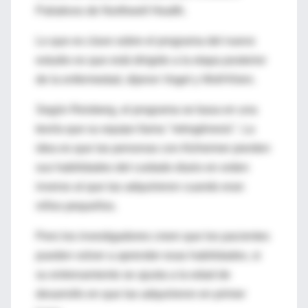
Paliativos de Northwell Health.
Lo que es clave sobre el programa del nuevo
estudio es que está dirigido a la etapa posterior
de la enfermedad, dijeron Vogel y Wolf-Klein.
Según Reisberg, el programa se basa en una
teoría que su equipo llama "retrogénesis". La
idea es que las personas con Alzheimer pierden
sus habilidades del cuidado diario en orden
inverso al que las adquirieron cuando eran
niños pequeños.
Pero los investigadores creen que los pacientes
pueden volver a aprender esas habilidades, si
su entrenamiento se ajusta a la edad de
desarrollo en que las adquirieron en primer