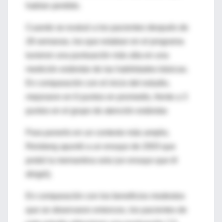
habían perdido.
Cuando se evaluó a los pacientes después de
28 semanas, los que estaban en el programa
tuvieron una puntuación más alta en una
medición estándar de las habilidades básicas.
En comparación con el inicio del estudio,
mejoraron en 6 puntos en promedio, frente a 3
puntos en el grupo de atención estándar.
Para ponerlo en un contexto más amplio,
Reisberg apuntó a un ensayo de 2003 que
probó la memantina sola (un ensayo que él
dirigió).
En comparación con los beneficios modestos
que se observaron entonces, los pacientes de