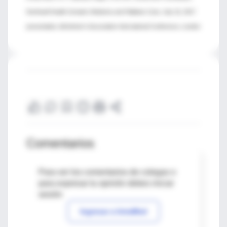
Northwell Health Geriatric Medicine and Palliative Care; July 16, 2017
presentation, Alzheimer's Association International Conference, London
Comentarios
Para ver los comentarios de colegas o
para expresar tu opinión debes iniciar
sesión
Ingresar a IntraMed