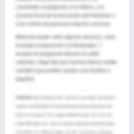
comunidad, al preguntar a su médico, a la
sucursal local de la Asociación del Alzheimer o
a los centros de personas mayores cercanos.
Medicare puede cubrir algunos servicios, como
la terapia ocupacional o la fisioterapia. Y
aunque los programas diurnos no están
cubiertos, Vogel dijo que muchos ofrecen tarifas
variables que pueden ayudar a las familias a
pagarlos.
FUENTES:
Barry Reisberg, M.D., professor, psychiatry, and director,
Zachary and Elizabeth M. Fisher Alzheimer Disease Education and
Resources program, NYU Langone Medical Center, New York City;
Gisele Wolf-Klein, M.D., director, geriatric education Northwell Health,
Great Neck, N.Y.; Barbara Vogel, L.M.S.W., social work coordinator,