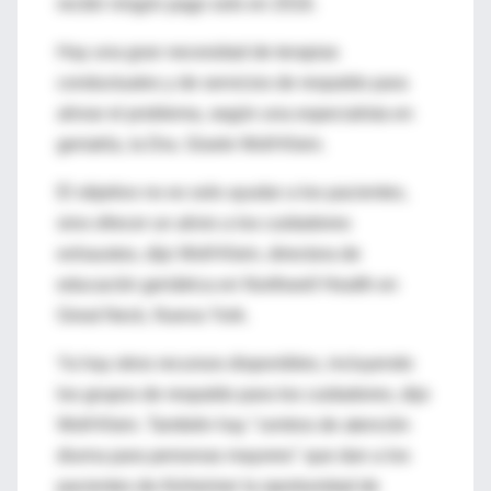
recibir ningún pago solo en 2016.
Hay una gran necesidad de terapias
conductuales y de servicios de respaldo para
aliviar el problema, según una especialista en
geriatría, la Dra. Gisele Wolf-Klein.
El objetivo no es solo ayudar a los pacientes,
sino ofrecer un alivio a los cuidadores
exhaustos, dijo Wolf-Klein, directora de
educación geriátrica en Northwell Health en
Great Neck, Nueva York.
Ya hay otros recursos disponibles, incluyendo
los grupos de respaldo para los cuidadores, dijo
Wolf-Klein. También hay "centros de atención
diurna para personas mayores" que dan a los
pacientes de Alzheimer la oportunidad de