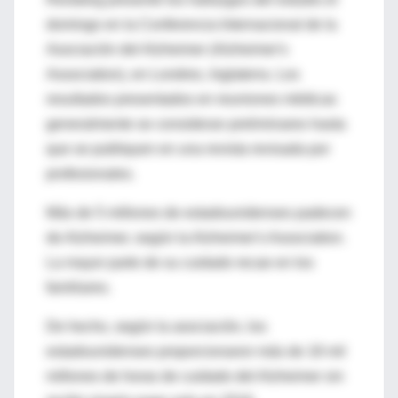
domingo en la Conferencia Internacional de la
Asociación del Alzheimer (Alzheimer's
Association), en Londres, Inglaterra. Los
resultados presentados en reuniones médicas
generalmente se consideran preliminares hasta
que se publiquen en una revista revisada por
profesionales.
Más de 5 millones de estadounidenses padecen
de Alzheimer, según la Alzheimer's Association.
La mayor parte de su cuidado recae en los
familiares.
De hecho, según la asociación, los
estadounidenses proporcionaron más de 18 mil
millones de horas de cuidado del Alzheimer sin