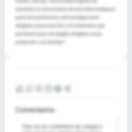
Manes, subraya "la necesidad urgente de
aumentar el conocimiento de esta enfermedad por
parte de la población y de investigaciones
dirigidas a la prevención y el tratamiento que
permitan trazar estrategias dirigidas a esta
población y sus familias".
Comentarios
Para ver los comentarios de colegas o