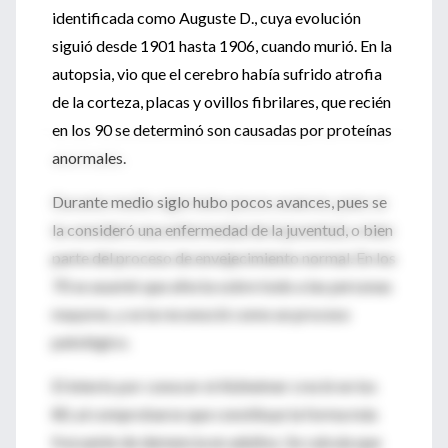
identificada como Auguste D., cuya evolución
siguió desde 1901 hasta 1906, cuando murió. En la
autopsia, vio que el cerebro había sufrido atrofia
de la corteza, placas y ovillos fibrilares, que recién
en los 90 se determinó son causadas por proteínas
anormales.
Durante medio siglo hubo pocos avances, pues se
la consideró una enfermedad de la juventud, o bien
parte del proceso de envejecimiento normal. En los
70 se asumió que afecta sobre todo a las personas
mayores, y se la reconoció como un proceso
patológico.
El interés por conocer el Alzheimer creció en los
80, al comprobarse que constituye la forma más
frecuente de demencia en adultos. Se calcula que