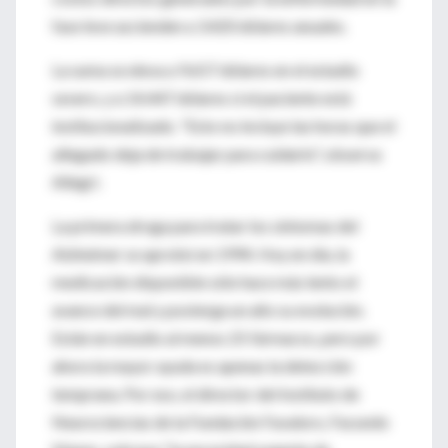
fase leve ascienden a 3.420 dólares anuales.
La suma se eleva a 9.657 dólares en el estadio
severo, y a 14.447 dólares si el paciente está
institucionalizado. "Esto no incluye las horas que el
allegado deja de trabajar para cuidarlo", observa
Allegri.
La primera droga para tratar los síntomas del
Alzheimer se aprobó en 1994. Hoy en día, la
medicación disponible sólo hace más lento el
avance del mal y posterga un año su evolución.
Están en estudio al menos 25 fármacos, pero por
ahora la mayor ayuda es apenas la detección
temprana. Por eso, el director del Instituto de
Neurociencias de la Fundación Favaloro, Facundo