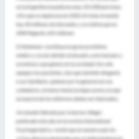
en la Argentina la padecen unas 315.000 personas,
cifra que se duplicaría en 2020. En todo el mundo
hay 18 millones de afectados, y se estima que en
2040 llegarán a 81 millones.
El Alzheimer constituye un grave problema
médico y social, debido al elevado costo humano y
económico que genera en la sociedad. No sólo
aqueja a los pacientes, sino que también desgasta
a sus familiares, quienes por lo general son sus
cuidadores, al menos hasta la etapa severa, en que
la mayoría de los enfermos deben ser internados.
Un estudio liderado por el doctor Allegri,
publicado este año en la revista International
Psychogeriatrics, reveló que en nuestro país los
costos directos generados por la enfermedad en la