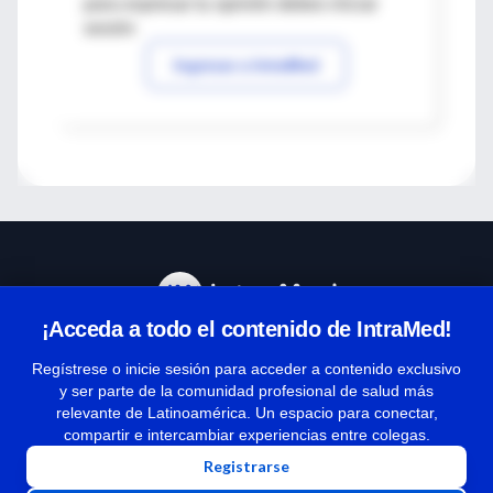
para expresar tu opinión debes iniciar
sesión
Ingresar a IntraMed
¡Acceda a todo el contenido de IntraMed!
Centro de Ayuda
Regístrese o inicie sesión para acceder a contenido exclusivo
y ser parte de la comunidad profesional de salud más
relevante de Latinoamérica. Un espacio para conectar,
Términos y condiciones
compartir e intercambiar experiencias entre colegas.
| Políticas de privacidad
Registrarse
| Todos los derechos reservados | Copyright 1997-2026