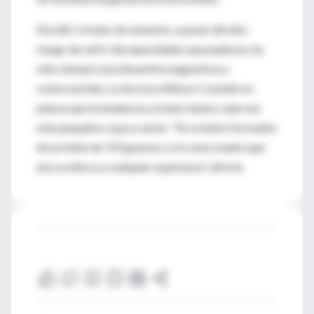
Decidir si tratar de salvarlos, a pesar del alto
riesgo de sufrir discapacidades que padecen, ha
sido siempre una disyuntiva angustiosa y
controvertida. La doctora Wilson-Costello no
piensa que la tendencia a tratar bebes cada vez
más pequeños vaya a variar: "En octubre fui madre
de un bebe de 750 gramos y sé como madre que
uno se aferra a cualquier esperanza", afirmó.