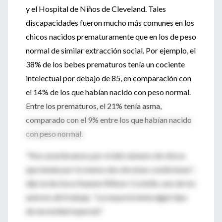
y el Hospital de Niños de Cleveland. Tales
discapacidades fueron mucho más comunes en los
chicos nacidos prematuramente que en los de peso
normal de similar extracción social. Por ejemplo, el
38% de los bebes prematuros tenía un cociente
intelectual por debajo de 85, en comparación con
el 14% de los que habían nacido con peso normal.
Entre los prematuros, el 21% tenía asma,
comparado con el 9% entre los que habían nacido
con peso normal.
"Nos asombramos por el alto número de chicos
que tenían por lo menos dos de estas condiciones",
dijo la doctora Deanne Wilson-Costello, uno de los
autores del trabajo. "La mayoría tenía algún tipo
de necesidad especial."