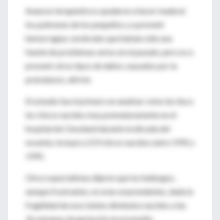
Avances terapéuticos ayudaron a hacer madurar
los pulmones de los pequeños y a prevenir
hemorragias cerebrales que habían sido una
fuente de problemas serios en el pasado, pero no a
prevenir otros tipos de daños causados por la
prematurez, afirmó.
El estudio fue el primero en analizar cómo les iba a
los chicos nacidos muy prematuramente en el
hospital de Cleveland durante la década del
noventa. Incluyó a 219 chicos nacidos entre 1992 y
1995.
Otros especialistas dijeron que los hallazgos,
aunque frustrantes, no eran sorprendentes, dada la
fragilidad de esos bebes diminutos nacidos a las
26 semanas de gestación en promedio.