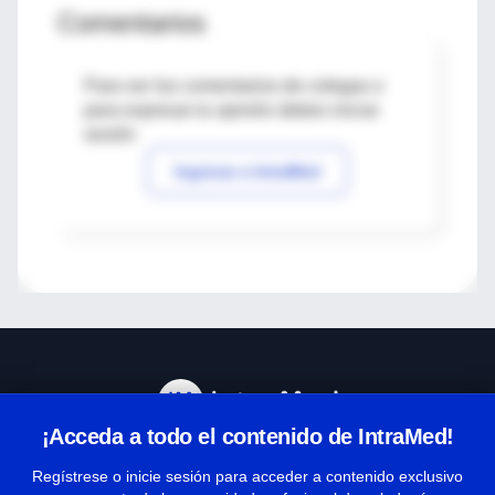
Comentarios
Para ver los comentarios de colegas o
para expresar tu opinión debes iniciar
sesión
Ingresar a IntraMed
¡Acceda a todo el contenido de IntraMed!
Centro de Ayuda
Regístrese o inicie sesión para acceder a contenido exclusivo