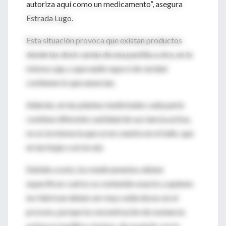
autoriza aquí como un medicamento”, asegura
Estrada Lugo.
Esta situación provoca que existan productos
donde las dosis varían de una pastilla a otra, en la
misma caja, o que nadie sepa si de verdad
contienen lo que anuncian.
Además, en las plantas medicinales cada parte
contiene diferente cantidad de sus tancia activa,
no es la misma la que se en cuentra en el tallo, que
en las hojas o en la raíz.
Debido a esto, los medicamentos deben
especificar cuál es su contenido exacto y quienes
los fabrican deben ser muy cuida dosos en el
proceso, porque la concentración de sustancia
activa se modifica, incluso, de acuerdo con la