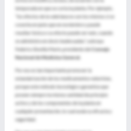
temporada en que se corta la planta. Por ejemplo,
“los efectos de la valeriana no son los mismos si se
cosecha en junio que en noviembre y puede
resultar tóxica o su efecto puede ser nulo, cuando
se administra en dosis inadecuadas”, subraya
Federico Bonilla Marín, presidente del
Consejo
Nacional de Medicina General.
Por eso es tan importante promover la
estandarización de los medicamentos naturistas,
porque este método tecnológico garantiza que
poseen siempre la misma cantidad de principio
activo y de los componentes de la planta en
cualquier presentación, lo cual avala su eficacia y
seguridad.