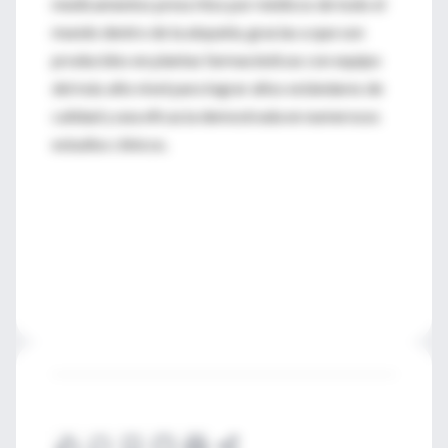
medicamentos prescritos por médicos de todo el
mundo dentro de la alopatía, gracias a que son
producidos en plantas farmacéuticas con equipo
del más alto nivel para lograr altos estándares de
calidad y una eficacia demostrada en numerosos
estudios clínicos.