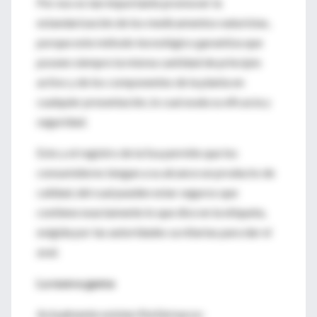
Por eso es tan importante promover la
estandarización de los medicamentos naturistas,
porque este método tecnológico garantiza que
poseen siempre la misma cantidad de principio
activo y de los componentes de la planta en
cualquier presentación, lo cual avala su eficacia y
seguridad.
Esto y el registro de la Ssa permite que los
consumidores tengan a su alcance un producto de
calidad, del cual pueden estar seguros que
contiene exactamente lo que dice en la etiqueta,
exigida por las autoridades sa nitarias para dar el
aval.
La nueva gama
Actualmente existen fitofármacos: