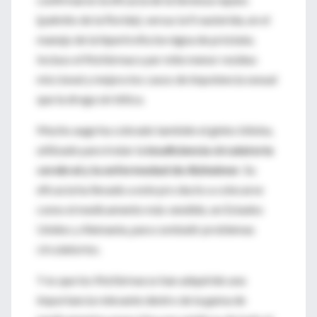
(palmito de la florida), versus la fi nasterida, en el
manejo de la hipertrofia be nigna de próstata.
Incluso el fitofármaco per mite menor residuo
miccional y mejora los casos de impotencia sexual
que la droga sin tética.
Mucho auge ha cobrado también el ginko biloba,
utilizado para tratar la
insuficiencia circulatoria
cerebral y la enfermedad de Alzheimer
. Su
eficacia ha llevado a este pro ducto a colocarse
como el medicamento más vendido, en Estados
Unidos y Alemania, para combatir problemas
circulatorios.
Y es que los fitofármacos han adquirido una
importancia relevante dentro de la gama de