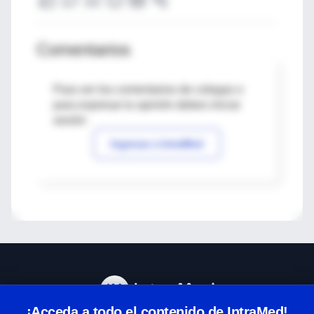
Comentarios
Para ver los comentarios de colegas o
para expresar tu opinión debes iniciar
sesión
Ingresar a IntraMed
¡Acceda a todo el contenido de IntraMed!