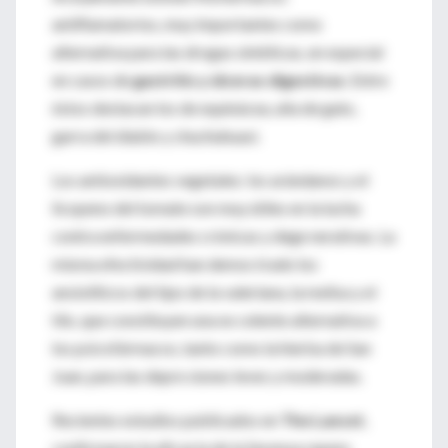
antiflamatorios, muy importantes como
alternativa para las drogas sintéticas, en especial
en casos de
gastritis y úlceras digestivas
. Entre
éstos destacan los de equinácea, uña de gato,
garra del diablo y chuchuhuasi.
Los antioxidantes vegetales: los arándanos y el
licopeno del tomate son muy útiles en la lucha
contra enfermedades crónicas y dege nerativas. La
misma efectividad han demos trado los
ansiolíticos del tipo de la valeriana, la melisa y el
tilo, que constituyen una ex celente alternativa a
los psicofármacos, tanto como la hierba de San
Juan, para las depre siones leves y moderadas.
Recientes estudios publicados en
The Lancet
,
confirmaron la eficacia de la Serenoa repens