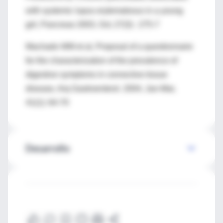
with systemic lupus erytematosus in a young
girl, Pancreas 2003, Oct; 27(3) : 275-7
Machado WM et al, Proposal of a questionnaire
for the characterization of the prevalence of
digestive symptoms in connective tissue
disease, Arq Gastroenterol. 2004, Jan-Mar,
41(1): 64-70
Desarrollo