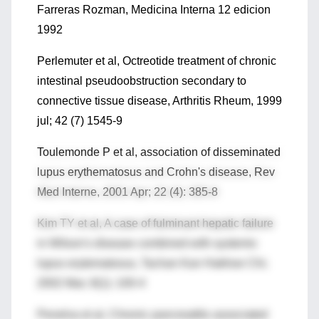
Farreras Rozman, Medicina Interna 12 edicion
1992
Perlemuter et al, Octreotide treatment of chronic
intestinal pseudoobstruction secondary to
connective tissue disease, Arthritis Rheum, 1999
jul; 42 (7) 1545-9
Toulemonde P et al, association of disseminated
lupus erythematosus and Crohn's disease, Rev
Med Interne, 2001 Apr; 22 (4): 385-8
Kim TY et al, A case of fulminant hepatic failure
in Wilson's disease combined with systemic
lupus erytematosus, Tachan Kan Hakhoe Chi;
2002 Mar; 8(1): 100-4
Penelva et al, Chronic pancreatitis associated