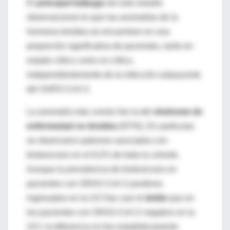
El
principal hallazgo
de este estudio
observacional es que las anomalías de la
hormona tiroidea se encuentran en una
proporción significativa de pacientes, tanto en
estado crítico como no crítico,
independientemente de la infección subyacente
del SARS-CoV-2.
La anomalía más común fue la del
síndrome de
enfermedad no tiroidea
(NTIS). En particular,
se observaron patrones asociados con
tirotoxicosis en el 8,2% de toda la cohorte.
Aunque la prevalencia de tirotoxicosis en
pacientes con SRAS-CoV-2 positivos
ingresados ​​en la UCI fue casi el
doble
que en
los pacientes con SRAS-CoV-2 negativo en la
UCI, la diferencia no fue estadísticamente