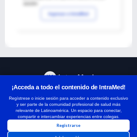
sesión
Ingresar a IntraMed
¡Acceda a todo el contenido de IntraMed!
Centro de Ayuda
Regístrese o inicie sesión para acceder a contenido exclusivo
y ser parte de la comunidad profesional de salud más
relevante de Latinoamérica. Un espacio para conectar,
Términos y condiciones
compartir e intercambiar experiencias entre colegas.
| Políticas de privacidad
Registrarse
| Todos los derechos reservados | Copyright 1997-2026