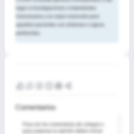
lugar a investigaciones o tratamientos
innecesarios y es mejor reservarla para
aquellos pacientes con síntomas o signos
pertinentes.
Comentarios
Para ver los comentarios de colegas o
para expresar tu opinión debes iniciar