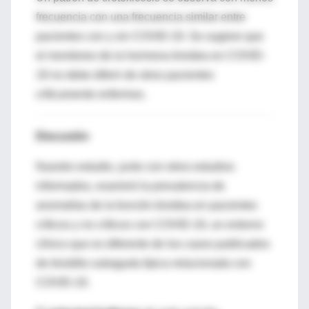
frecuencia con una frecuencia similar entre
pacientes con y sin COVID-19. Se sugiere que
el monitoreo de la hormona tiroidea en COVID-
19 no debe diferir de otros pacientes
críticamente enfermos.
Discusión
Nuestro estudio, junto con otros estudios
informados, examinó la prevalencia de
anomalías de la función tiroidea en pacientes
críticos y no críticos con COVID-19, un entorno
clínico que es diferente de los casos publicados
de tiroiditis subaguda típica relacionada con
COVID-19.