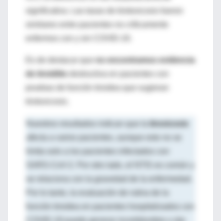
significativa. Las tasas de tirotoxicosis fueron
similares entre pacientes no críticamente
enfermos con y sin COVID-19.
Es de destacar que
no encontramos evidencia
de tiroiditis
destructiva en pacientes con
pruebas de función tiroidea que sugieran
tirotoxicosis.
Nuestros resultados indican que la
tiroxicosis
afecta a varios pacientes, aunque esto no se
limita solo a los pacientes infectados con
SARS-CoV-2. Por otro lado, el NTIS es común y
se relaciona con la gravedad de la enfermedad.
Por lo tanto, la evaluación de rutina de la
función tiroidea en pacientes hospitalizados con
COVID-19 puede generar incertidumbre o dar