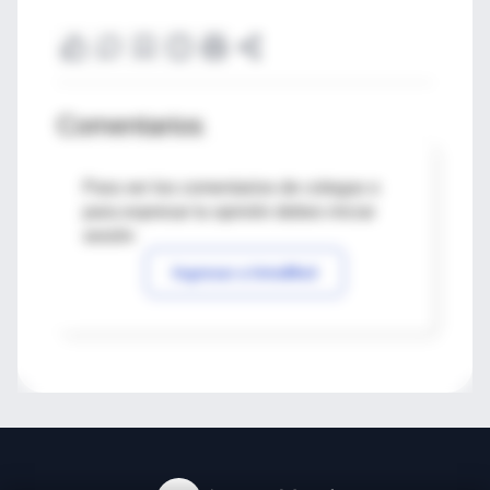
Comentarios
Para ver los comentarios de colegas o
para expresar tu opinión debes iniciar
sesión
Ingresar a IntraMed