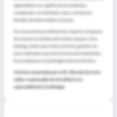
dependiente con significancia estadística
comparado con individuos sanos sin historia
familiar de enfermedad coronaria.
No se encontraron diferencias respecto al espesor
de la pared carotídea entre ambos grupos. Este
hallazgo indica que existe un factor genético en
estos individuos que afecta la función endotelial y
los predispone a la patología arteriosclerótica.
Artículo comentado por el Dr. Ricardo Ferreira,
editor responsable de IntraMed en la
especialidad de Cardiología.