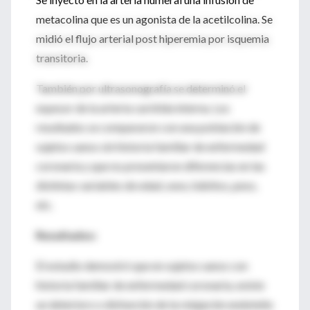
metacolina que es un agonista de la acetilcolina. Se
midió el flujo arterial post hiperemia por isquemia
transitoria.
También por ultrasonografía se determinó el
espesor de la arteria carótida interna. Los
resultados se compararon con una población de
sujetos sanos sin historia familiar de enfermedad
coronaria y que no presentaron diferencias en las
distintas variables de edad, sexo, hábitos, peso,
etc.
Resultados:
El estudio demostró que en sujetos sanos con
historia familiar de enfermedad coronaria, existe
un deterioro o disfunción de la relajación endotelio