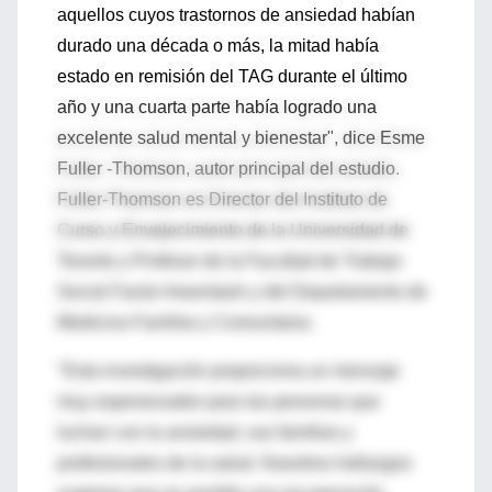
aquellos cuyos trastornos de ansiedad habían
durado una década o más, la mitad había
estado en remisión del TAG durante el último
año y una cuarta parte había logrado una
excelente salud mental y bienestar", dice Esme
Fuller -Thomson, autor principal del estudio.
Fuller-Thomson es Director del Instituto de
Curso y Envejecimiento de la Universidad de
Toronto y Profesor de la Facultad de Trabajo
Social Factor-Inwentash y del Departamento de
Medicina Familiar y Comunitaria.
"Esta investigación proporciona un mensaje
muy esperanzador para las personas que
luchan con la ansiedad, sus familias y
profesionales de la salud. Nuestros hallazgos