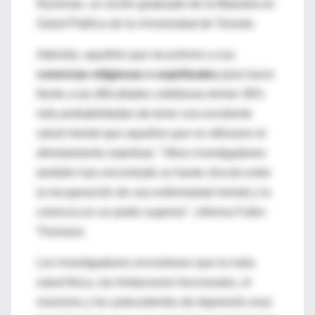
Ryckman, un recién graduado de la Maestría en
Salud Pública de la Universidad de Toronto.
Además, aquellos que recurrieron a sus
creencias religiosas o espirituales
para hacer
frente a las dificultades cotidianas tenían 36%
más probabilidades de tener una excelente
salud mental que aquellos que no utilizaron el
afrontamiento espiritual. "Otros investigadores
también han encontrado un fuerte vínculo entre
la recuperación de una enfermedad mental y la
creencia en un poder superior", informa Fuller-
Thomson.
Los investigadores encontraron que la mala
salud física, las limitaciones funcionales, el
insomnio y los antecedentes de depresión eran