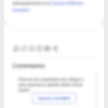
anticipadamente en el
Journal of Affective
Disorders
.
Comentarios
Para ver los comentarios de colegas o
para expresar tu opinión debes iniciar
sesión
Ingresar a IntraMed