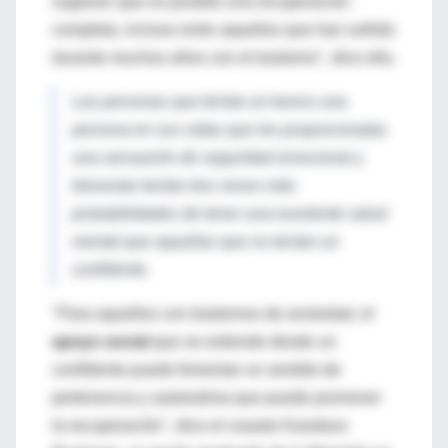
sugieren que es posible una recuperación
completa, incluso entre aquellos que han sufrido
durante muchos años con el trastorno", dice ella.
Las personas que tenían al menos una
persona en sus vidas que les proporcionaba
una sensación de seguridad emocional y
bienestar tenían tres veces más
probabilidades de tener una excelente salud
mental que aquellas que no tenían un
confidente.
"Para aquellos con trastornos de ansiedad, el
apoyo social
que se extiende desde un
confidente puede fomentar un sentido de
pertenencia y autoestima que puede promover
la recuperación", dice el coautor Kandace