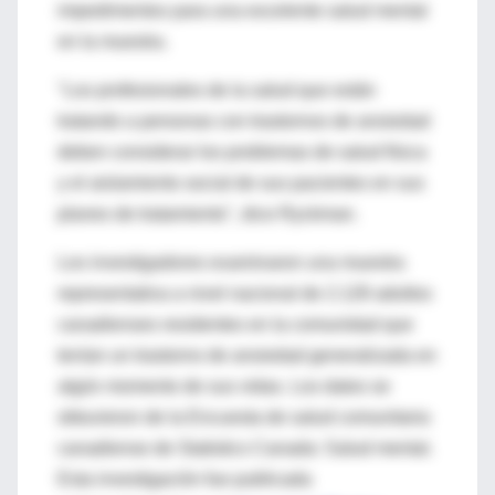
impedimentos para una excelente salud mental
en la muestra.
"Los profesionales de la salud que están
tratando a personas con trastornos de ansiedad
deben considerar los problemas de salud física
y el aislamiento social de sus pacientes en sus
planes de tratamiento", dice Ryckman.
Los investigadores examinaron una muestra
representativa a nivel nacional de 2.128 adultos
canadienses residentes en la comunidad que
tenían un trastorno de ansiedad generalizada en
algún momento de sus vidas. Los datos se
obtuvieron de la Encuesta de salud comunitaria
canadiense de Statistics Canada: Salud mental.
Esta investigación fue publicada