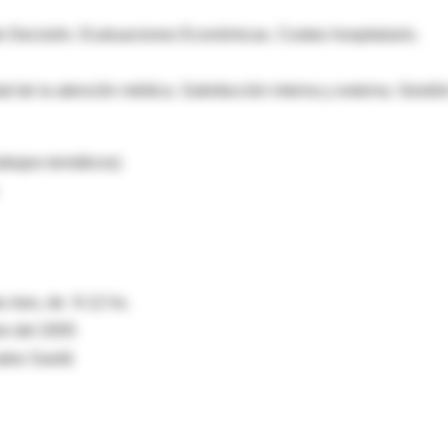
de Decisión. Evaluaciones Económicas. Costeo hospitalario.
d de la atención médica. Satisfacción interna y externa. Gestió
rabajos temáticos)
a mes, de 9-12 hs.
re del 2005
nales Sardá