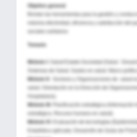
Objetivo general
Brindar las herramientas para la gestión y conducci
máxima efectividad, eficiencia y satisfacción del 
sociales solidarios
Temario
Módulo I:
Salud-Estado-Sociedad (Salud - Desarr
Sistemas de Salud. Gastos en salud. Marco polític
Módulo II:
Sectores y Organizaciones de salud en
salud. Orientación en la Dirección de Organizacion
Hospitalaria).
Módulo III:
Planificación estratégica (Información 
estratégica. Recurso humano en salud).
Módulo IV:
Evaluación de tecnologías (Epidemiologí
Estadística aplicada. Desarrollo de Guías de Práct