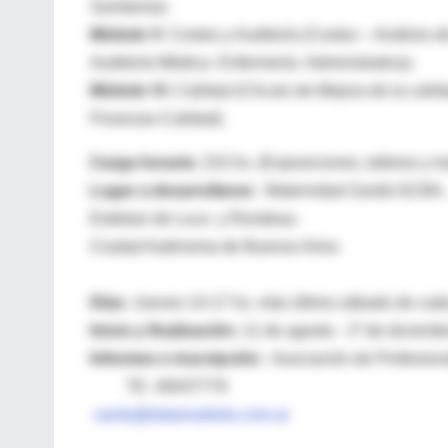
Sanitarias)
Módulo V:
Costos y Auditoría (Costos – Análisis 
Auditoría Médica- Enfermería- Administrativa).
Módulo VI:
Calidad (Círculo de Mejora de la calida
Finanzas-Calidad).
Carga horaria
: 210 hs. (Exposiciones, talleres y t
Lugar a desarrollarse:
Maternidad Sardá-GCBA.
Esteban de Luca y Rondeau.
Ciudad Autónoma de Buenos Aires
Días:
Jueves 14-17 hs. más último sábado de cad
Inicio y finalización:
11 de agosto - 1ª de diciemb
Informes e inscripción:
Asociación de Profesio
TE. 49437779
sarda@datamarkets.com.ar