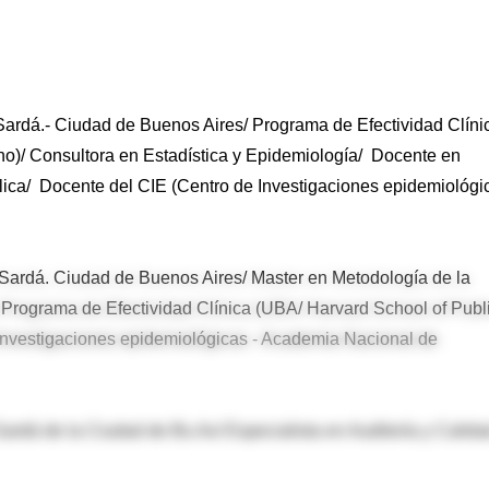
 Sardá.- Ciudad de Buenos Aires/ Programa de Efectividad Clíni
ano)/ Consultora en Estadística y Epidemiología/ Docente en
lica/ Docente del CIE (Centro de Investigaciones epidemiológi
Sardá. Ciudad de Buenos Aires/ Master en Metodología de la
/ Programa de Efectividad Clínica (UBA/ Harvard School of Publ
e Investigaciones epidemiológicas - Academia Nacional de
 Sardá de la Ciudad de Bs.As/ Especialista en Auditoría y Calida