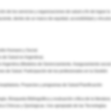
ón de los servicios y organizaciones de salud a fin de lograr la
paciente, dentro de un marco de equidad, accesibilidad y vínculo
ollo Humano y Social.
o de Salud en Argentina).
 Argentina (Modelos de Gerenciamiento. Aseguramiento social
es de Salud. Participación de los profesionales en la Gestión
hospitalaria. Proyectos y programas de Salud.Planificación
a. Búsqueda Bibliográfica y evaluación crítica de la literatura
ica Clínicas y Quirúrgicas. Uso apropiado de las Tecnologías