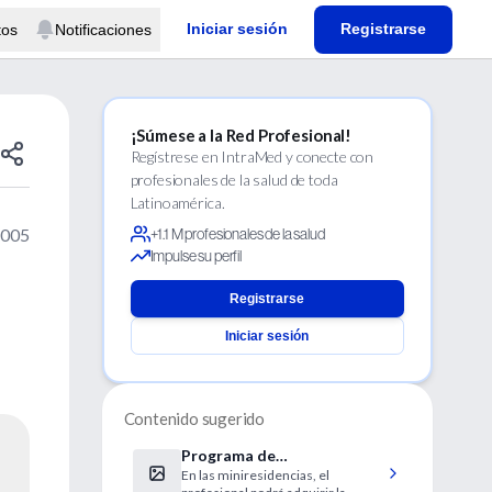
Iniciar sesión
Registrarse
tos
Notificaciones
¡Súmese a la Red Profesional!
Regístrese en IntraMed y conecte con
profesionales de la salud de toda
Latinoamérica.
2005
+1.1 M profesionales de la salud
Impulse su perfil
Registrarse
Iniciar sesión
Contenido sugerido
Programa de
En las miniresidencias, el
miniresidencias clínicas en