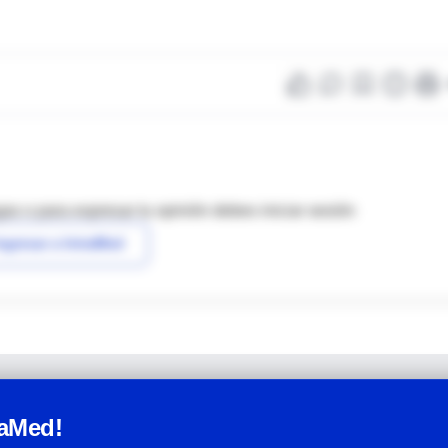
as o para expresar tu opinión debes iniciar sesión
ngresar a IntraMed
raMed!