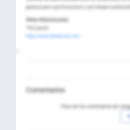
general, pero una forma leve y casi siempre asintomát
Webs Relacionadas
The Lancet
http://www.thelancet.com/
Comentarios
Para ver los comentarios de coleg
I