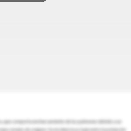
ura, que comporta encharcamiento de los pulmones debido a un
jos niveles de oxígeno. Su incidencia es baja entre la población