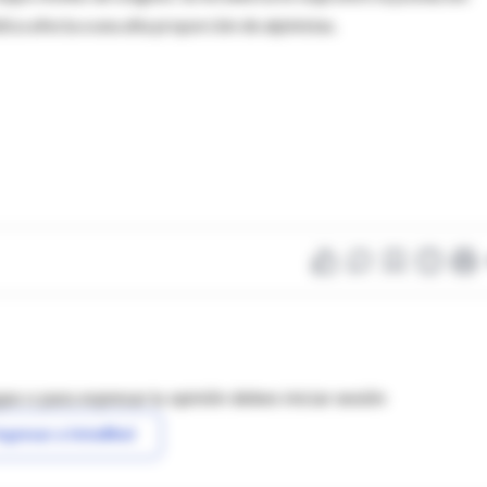
ica afecta a una alta proporción de alpinistas.
as o para expresar tu opinión debes iniciar sesión
ngresar a IntraMed