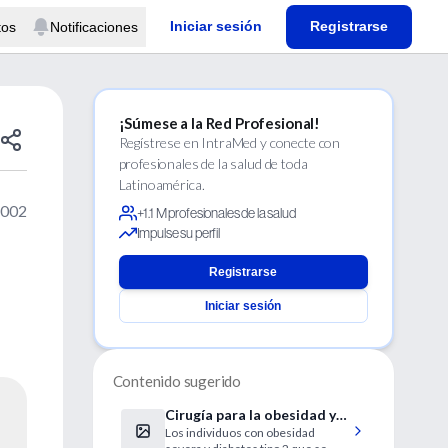
Iniciar sesión
Registrarse
tos
Notificaciones
¡Súmese a la Red Profesional!
Regístrese en IntraMed y conecte con
profesionales de la salud de toda
Latinoamérica.
2002
+1.1 M profesionales de la salud
Impulse su perfil
Registrarse
Iniciar sesión
Contenido sugerido
Cirugía para la obesidad y
Los individuos con obesidad
diabetes tipo 2