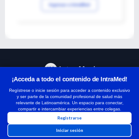
Ingresar a IntraMed
¡Acceda a todo el contenido de IntraMed!
Centro de Ayuda
Regístrese o inicie sesión para acceder a contenido exclusivo
y ser parte de la comunidad profesional de salud más
relevante de Latinoamérica. Un espacio para conectar,
Términos y condiciones
compartir e intercambiar experiencias entre colegas.
| Políticas de privacidad
Registrarse
| Todos los derechos reservados | Copyright 1997-2026
Iniciar sesión