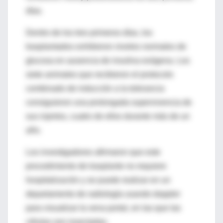
días.
Dentro de los tres primeros días, los
trasplantados exhibieron niveles normales de
glucosa en ausencia de insulina exógena. Los
siete animales que recibieron el protocolo
combinado de inducción a la tolerancia
consiguieron una prolongada supervivencia de
sus injertos, cuatro de ellos durante más de un
año.
Los investigadores afirmaron que este
procedimiento de trasplante no requiere
hospitalización y se puede realizar en un
departamento de radiología usando doppler
para visualizar la vena portal, en las que las
células son inyectadas.