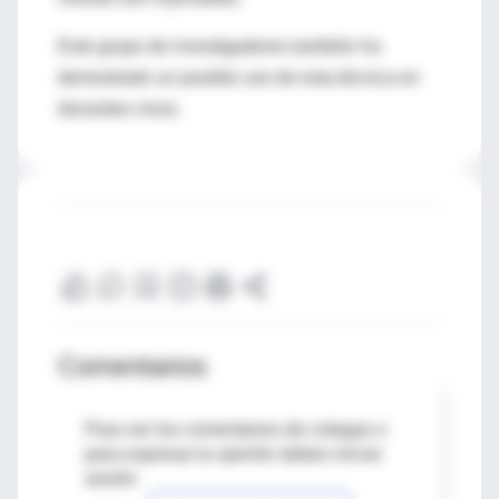
Este grupo de investigadores también ha
demostrado un posible uso de esta técnica en
donantes vivos.
Comentarios
Para ver los comentarios de colegas o
para expresar tu opinión debes iniciar
sesión