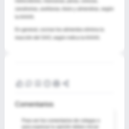
melocotones, manzanas, peras, cerezas,
zanahorias, avellanas, kiwis y almendras, según
la AAAAI.
En general, cocinar los alimentos elimina la
reacción del SAO, según indica la AAAAI.
Comentarios
Para ver los comentarios de colegas o
para expresar tu opinión debes iniciar