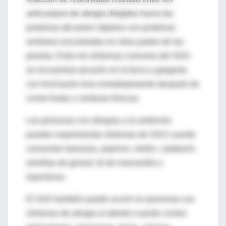
anticuerpos de alergia dirigidos hacia las
proteínas del polen objetivo con proteínas
similares encontradas en otras partes de las
plantas. Entre los síntomas comunes del SAO
se encuentran picazón en la boca y garganta
con hinchazón leve inmediatamente después de
comer frutas o verduras frescas.
Las personas con alergias a la ambrosía
pueden experimentar síntomas de SAO cuando
consumen bananas, pepinos, melón, calabacín,
semillas de girasol, té de manzanilla o
equinácea.
El SAO también puede ocurrir en personas con
síntomas de alergia al abedul cuando comen