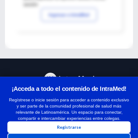
sesión
Ingresar a IntraMed
¡Acceda a todo el contenido de IntraMed!
Centro de Ayuda
Regístrese o inicie sesión para acceder a contenido exclusivo
y ser parte de la comunidad profesional de salud más
relevante de Latinoamérica. Un espacio para conectar,
Términos y condiciones
compartir e intercambiar experiencias entre colegas.
| Políticas de privacidad
Registrarse
| Todos los derechos reservados | Copyright 1997-2026