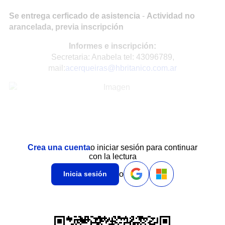
Se entrega cerficado de asistencia
-
Actividad no
arancelada, previa inscripción
Informes e inscripción:
Secretaria: Anabela tel: 43096789,
mail:
acerqueiras@hbritanico.com.ar
Crea una cuenta
o iniciar sesión para continuar
con la lectura
o
Inicia sesión