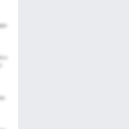
egas
ió a
",
udo