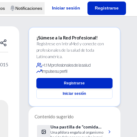
Iniciar sesión
Registrarse
tos
Notificaciones
¡Súmese a la Red Profesional!
Regístrese en IntraMed y conecte con
profesionales de la salud de toda
Latinoamérica.
2015
+1.1 M profesionales de la salud
Impulse su perfil
Registrarse
Iniciar sesión
Contenido sugerido
Una pastilla de “comida
Una píldora engaña al organismo
imaginaria” adelgaza a