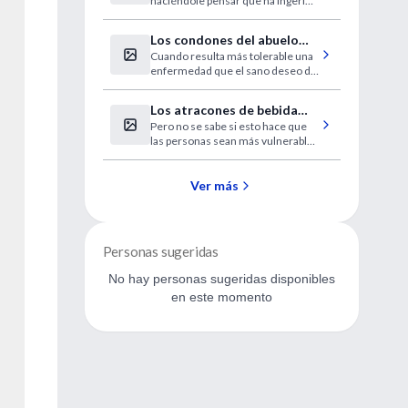
haciéndole pensar que ha ingerido
ratones obesos
calorías.
Los condones del abuelo
Cuando resulta más tolerable una
Nino
enfermedad que el sano deseo de
un hombre mayor.
Los atracones de bebida
Pero no se sabe si esto hace que
podrían debilitar al sistema
las personas sean más vulnerables
inmunitario
a los resfriados o a la gripe.
Ver más
Personas sugeridas
No hay personas sugeridas disponibles
en este momento