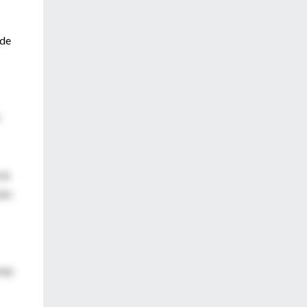
 de
cia
ión
mas