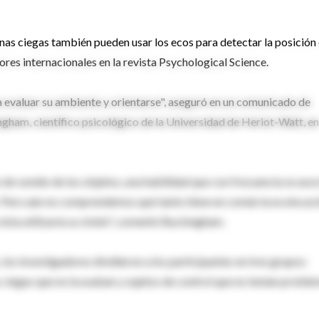
nas ciegas también pueden usar los ecos para detectar la posición
res internacionales en la revista Psychological Science.
a evaluar su ambiente y orientarse", aseguró en un comunicado de
ingham, científico psicológico de la Universidad de Heriot-Watt, en
de sonido de los objetos, una habilidad que con frecuencia se aso
ar. Pero aún no comprendemos qué tanto tiene en común la ecolocac
ista utilizaría su visión", comentó Buckingham.
, los investigadores dividieron a los participantes en tres grupos:
ciegas que no la usaban y sujetos de control que no tenían proble