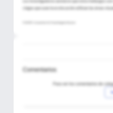
Los investigadores anotaron que estos hallazgos son 
ciegas que usan la ecolocación utilizan las áreas vis
FUENTE: Association for Psychological Science
Comentarios
Para ver los comentarios de coleg
I