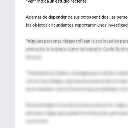
"ver", indica un estudio reciente.
Además de depender de sus otros sentidos, las perso
los objetos circundantes, reportaron unos investigado
"Algunas personas ciegas utilizan la ecolocación par
prensa de la revista el autor del estudio, Gavin Buck
Escocia.
"Chasquean los dedos o la lengua para rebotar ondas 
con los murciélagos, que usan la ecolocación al vol
en los humanos con la forma en que un individuo con v
Para investigar el uso de la ecolocación en los ciegos
personas ciegas que usaban la ecolocación, personas 
con la vista.