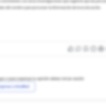
consistentes con otras investigaciones que sugieren que las perso
uales del cerebro para procesar la información de la ecolocación.
as o para expresar tu opinión debes iniciar sesión
ngresar a IntraMed