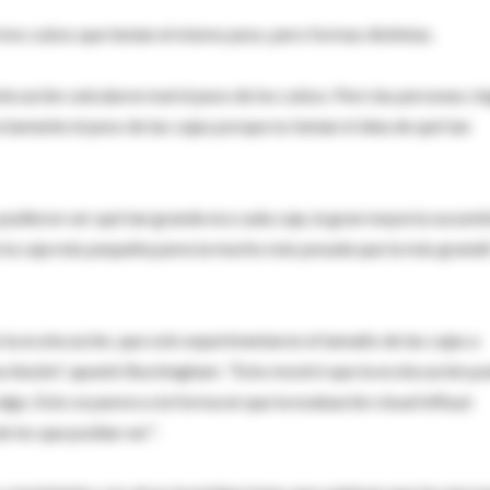
tres cubos que tenían el mismo peso, pero formas distintas.
locación calcularon mal el peso de los cubos. Pero las personas ci
tamente el peso de las cajas porque no tenían ni idea de qué tan
pudieron ver qué tan grande era cada caja, la gran mayoría sucumb
ue la caja más pequeña parecía mucho más pesada que la más grande
la ecolocación, que solo experimentaron el tamaño de las cajas a
a ilusión", apuntó Buckingham. "Esto mostró que la ecolocación p
lgo. Esto se parece a la forma en que la evaluación visual influyó
e los que podían ver".