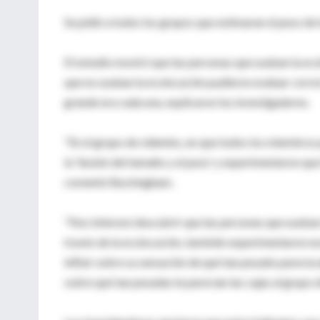
Se pidió a todos los grupos que estimaran el peso de 
El estudio mostró que las personas que usaban la eco
que no usaban la ecolocación pudieron evaluar correc
grande era cada una, explicaron los investigadores.
"En el grupo de videntes, en que todos los miembros 
la 'ilusión del tamaño y el peso' y experimentaron q
comentó Buckingham.
"Nos interesó descubrir que las personas que usaban 
través de la ecolocación, también experimentaron es
influir sobre su sensación de qué tan pesado parecía a
sobre qué tan pesadas le parecían las cajas al grupo d