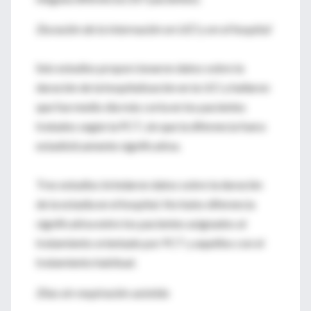
Duración de la internación en UCI y en el hospital
Seis estudios proporcionaron datos sobre la
duración de la hospitalización en la UCI y hallaron
que fue medio día más corta en los pacientes
tratados según la PCT, sin que la diferencia fuera
estadísticamente significativa.
Tres estudios brindaron datos sobre la duración
de la estadía en el hospital .No hubo diferencia
significativa entre los pacientes asignados al
tratamiento orientado por PCT y aquéllos con el
tratamiento habitual.
Días sin respiración asistida