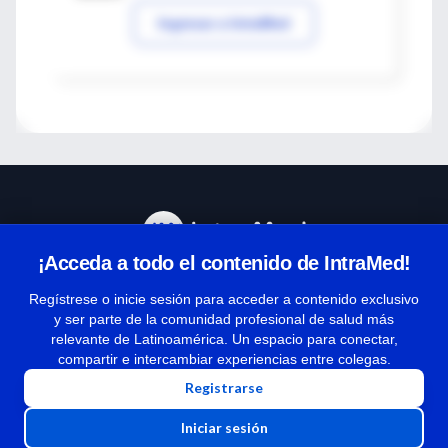
Ingresar a IntraMed
¡Acceda a todo el contenido de IntraMed!
Centro de Ayuda
Regístrese o inicie sesión para acceder a contenido exclusivo
y ser parte de la comunidad profesional de salud más
relevante de Latinoamérica. Un espacio para conectar,
Términos y condiciones
compartir e intercambiar experiencias entre colegas.
| Políticas de privacidad
Registrarse
| Todos los derechos reservados | Copyright 1997-2026
Iniciar sesión