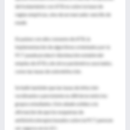
del tratamiento con ATB no sobre la base de
reglas empíricas, sino de un marcador sencillo de
medir.
En países con alto consumo de ATB, la
implementación de algoritmos orientados por la
PCT puede producir disminución notable del
empleo de ATB y de otros parámetros asociados,
como las tasas de sobreinfección.
Se halló también que las tasas de infección
recidivante o persistente no difirieron entre los
grupos estudiados. Esto añade solidez a la
afirmación de que los esquemas de
antibioticoterapia basados sobre la PCT parecen
ser seguros en la UCI.