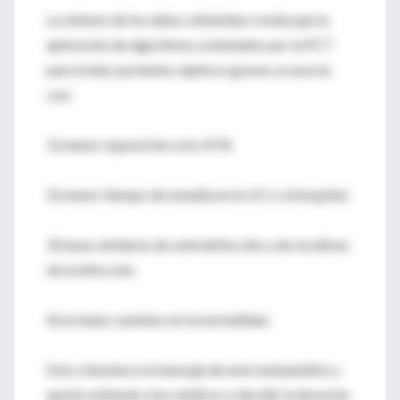
La síntesis de los datos obtenidos revela que la
aplicación de algoritmos orientados por la PCT
para tratar pacientes sépticos graves se asocia
con:
1) menor exposición a los ATB.
2) menor tiempo de estadía en la UCI o el hospital.
3) tasas similares de sobreinfección y de recidivas
de la infección.
4) no hubo cambios en la mortalidad.
Esto robustece el mensaje de este metaanálisis y
quizás estimule a los médicos a decidir la duración