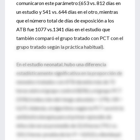
comunicaron este parámetro:(653 vs. 812 días en
un estudio y 541 vs. 644 días en el otro, mientras
que el número total de días de exposición a los
ATB fue 1077 vs.1341 días en el estudio que
también comparó el grupo tratado con PCT con el
grupo tratado según la práctica habitual).
En el estudio neonatal, hubo una diferencia
estadísticamente significativa en la proporción de
neonatos tratados con ATB durante más de 72
horas entre el grupo control (82%) y el grupo PCT
(55%) (reducción del riesgo absoluto = 27%; OR =
0,27). Además, el algoritmo según la PCT acortó la
antibioticoterapia para el primer episodio de
infección en un promedio de 22,4 horas (79,1 vs.
101,5 horas: prueba de la t P = 0,012) y disminuyó