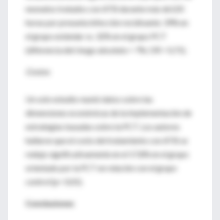
neonatos tratados con ATB durante más de120
horas por presunta infección recidivante: 39% en
el grupo estándar vs. 32% en el grupo PCT
(diferencia del riesgo absoluto = 7%; OR = 0,71).
Costos
Un solo estudio reunió datos sobre las
dimensiones económicas de la implementación de
estrategias basadas sobre la PCT. Los autores
hallaron que el costo del tratamiento con ATB se
redujo significativamente en el 17,8% en el grupo
orientado por la PCT en relación con el grupo
control (p< 0,01).
Conclusiones