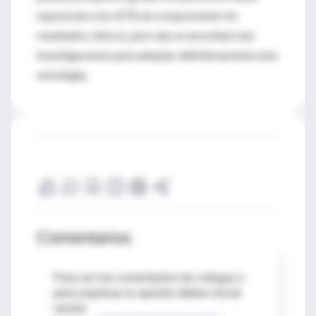
exposición a los ATB sin comprometer los
resultados clínicos, pero aún se necesitan más
investigaciones para adoptar definitivamente esta
estrategia.
Comentarios
Para ver los comentarios de colegas o
para expresar tu opinión debes iniciar
sesión