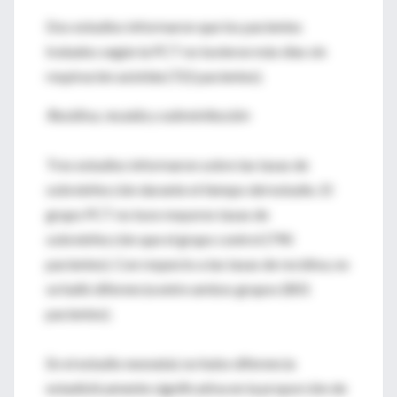
Dos estudios informaron que los pacientes
tratados según la PCT no tuvieron más días sin
respiración asistida (722 pacientes).
Recidiva, recaída y sobreinfección
Tres estudios informaron sobre las tasas de
sobreinfección durante el tiempo del estudio. El
grupo PCT no tuvo mayores tasas de
sobreinfección que el grupo control (790
pacientes). Con respecto a las tasas de recidiva, no
se halló diferencia entre ambos grupos (801
pacientes).
En el estudio neonatal, no hubo diferencia
estadísticamente significativa en la proporción de