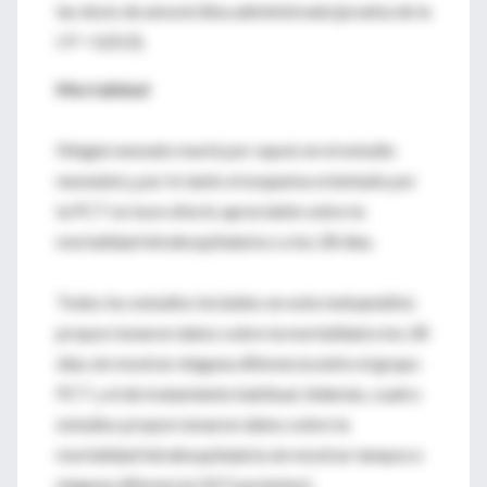
las dosis de amoxicilina administrada (prueba de la
t P = 0,013).
Mortalidad
Ningún neonato murió por sepsis en el estudio
neonatal y, por lo tanto el esquema orientado por
la PCT no tuvo efecto apreciable sobre la
mortalidad intrahospitalaria o a los 28 días.
Todos los estudios incluidos en este metaanálisis
proporcionaron datos sobre la mortalidad a los 28
días sin mostrar ninguna diferencia entre el grupo
PCT y el de tratamiento habitual. Además, cuatro
estudios proporcionaron datos sobre la
mortalidad intrahospitalaria sin mostrar tampoco
ninguna diferencia (317 pacientes).