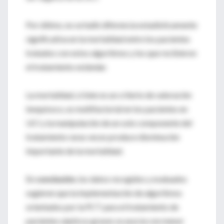
Por último, no se halló diferencia estadísticamente
significativa en la mortalidad entre los pacientes
tratados con estos algoritmos y los que recibieron
el tratamiento estándar.
La mortalidad, si bien es un criterio de valoración
inequívoco, es multifactorial en los pacientes en
UCI y la manipulación de un solo componente del
tratamiento raras veces produce disminución
importante de la mortalidad.
En
conclusión
, los datos recogidos y evaluados
sugieren que la implementación de algoritmos
orientados por la PCT para el tratamiento de
pacientes sépticos graves se asocia con menor