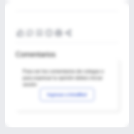
Comentarios
Para ver los comentarios de colegas o
para expresar tu opinión debes iniciar
sesión
Ingresar a IntraMed