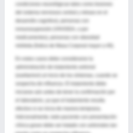
condiciones neurológicas tales como lesiones
del sistema nerviosos central y retraso en el
desarrollo cognitivo), personas con
inmunosupresión (VIH/SIDA, o por
medicamentos), personas con obesidad
mórbida (Índice de Masa Corporal mayor a 40).
En estos casos debe considerarse la
administración de tratamiento antiviral
(oseltamivir) al inicio de los síntomas, cuando se
sospecha de influenza. El tratamiento debe
iniciarse aún antes de tener la confirmación por
el laboratorio, ya que el tratamiento resulta
efectivo si se inicia de manera temprana.
Adicionalmente, todo paciente con presentación
clínica grave debe ser tratado con antivirales tan