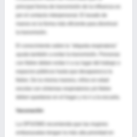
principal forma de transmisión de la influenza es
por el contacto interpersonal. El lavado de
manos es la forma más eficiente para disminuir
la transmisión.
El conocimiento sobre la "etiqueta respiratoria"
ayuda también a evitar la transmisión. Personas
con fiebre deben evitar ir a su lugar del trabajo o
espacios públicos hasta que desaparezca la
fiebre. De la misma manera, niños en edad
escolar con síntomas respiratorios y/o fiebre
deben quedarse en el hogar y no ir a la escuela.
Vacunación
La OPS/OMS recomienda que las mujeres
embarazadas tengan la más alta prioridad en