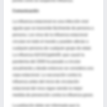
pronto como se sospeche influenza.
Comunicación
La influenza estacional es una infección viral
aguda que se transmite fácilmente de persona a
persona. Los virus de la influenza estacional
circulan en todo el mundo y pueden afectar a
cualquier persona de cualquier grupo de edad.
La influenza A(H1N1)pdm09, que causó la
pandemia del 2009 ha pasado a circular
anualmente y desde entonces se considera una
cepa estacional. La vacunación contra la
influenza antes del inicio de circulación
estacional del virus sigue siendo la mejor
medida de prevención contra la influenza grave.
La población debe ser informada que la