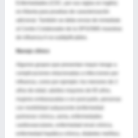
Enfermedades (CDC, por sus siglas en inglés)
en Atlanta para pruebas de caracterización
adicional. También se debe enviar de inmediato
al Centro Colaborador de la OPS/OMS muestras
de influenza A no-subtipificables.
Manejo clínico
Algunos grupos que presentan mayor riesgo a
complicaciones relacionadas a infecciones por
influenza, como por ejemplo: los menores de 2
años de edad, adultos mayores de 65 años,
mujeres embarazadas o en post parto, personas
con morbilidad subyacente (enfermedad
pulmonar crónica, asma, enfermedades
cardiovasculares, enfermedad renal crónica,
enfermedad hepática crónica, diabetes mellitus,