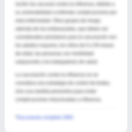
recibir las vacunas contra la influenza, debido a
su vulnerabilidad a enfrentar complicaciones por
esta enfermedad. Otros grupos de riesgo,
además de las embarazadas, que deben ser
considerados prioritarios para la vacunación son
los adultos mayores, los niños de 6 a 59 meses
de edad, las personas con morbilidad
subyacente y los trabajadores de salud.
La vacunación contra la influenza no se
considera una estrategia de control de brotes,
sino una medida preventiva para evitar
complicaciones relacionadas a influenza.
*
Documento completo OMS