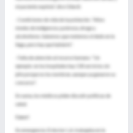
el paciente explota", dice Gilardi.
· Condiciones de vida de la población. "Altos
niveles de indigencia y pobreza, droga y
alcoholismo. Sabemos que metemos el dedo en la
llaga, pero hay que hablarlo".
· Falta de atención al recurso humano. "Un
ejemplo: en los hospitales hay 130 servicios sin
jefe porque no los nombran, aunque ya ganaron su
concurso".
En suma, los médicos piden discutir políticas de
salud.
Caso I
En emergencia. El doctor L.A. trabajaba en la