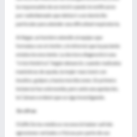
la responsable de un móvil cuando le notificaron
por radiollamado que debía ir a un domicilio
particular para atender una dificultad respiratoria.
Al llegar, un hombre atendió al equipo que
formaba con el chofer y le informó que la paciente
estaba inconsciente. La doctora diagnosticó una
"crisis histérica". Según denunció, cuando realizaba
maniobras de ayuda, la mujer reaccionó con
insultos, golpes y hasta mordiscones. En primera
instancia fue sobreseída, pero ante una apelación,
la Cámara ordenó que se siga investigando.
En cifras
55,8% De los médicos reconoció haber sufrido
agresiones verbales o físicas por parte de sus