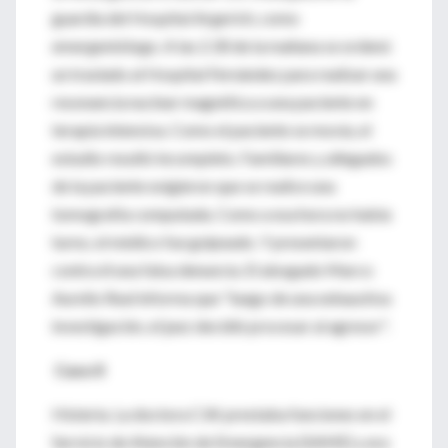
guardia del Hospital Argerich, como
emergentólogo. A las 2.30 de la mañana se ordenó
un traslado al Hospital Fernández para realizar una
resonancia nuclear magnética a una paciente en
terapia intensiva. Como el paciente se movía, el
estudio resultó incompleto. Familiares y allegados
de la paciente exigieron que se realice una
tomografía computada. Como a esa hora no había
turno, el médico fue golpeado. Y presentaron
contra él una falsa denuncia. El abogado Marco
Aurelio Real informa que "luego de una exhaustiva
investigación, el juez decidió procesar al agresor".
Caso II
Histeria. La doctora C.W. prestaba funciones en el
Servicio de Atención de Emergencia (SAME) y era