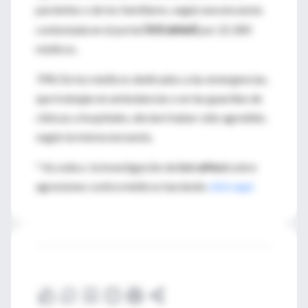
pacientes o de los familiares, según una encuesta
Intramed
contestada en el portal
por 22.300
médicos.
74% De los médicos dedicados a las emergencias,
que trabajan en ambulancias o en las guardias de
clínicas y hospitales, declaró haber sido agredido,
según la misma encuesta.
* Acceda a la investigación de
IntraMed
sobre
agresiones contra médicos haciendo
click aquí