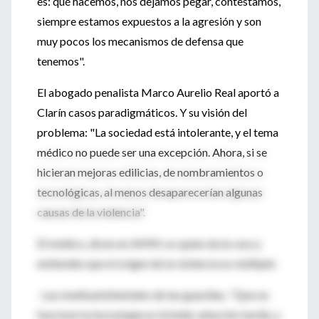
es: qué hacemos, nos dejamos pegar, contestamos,
siempre estamos expuestos a la agresión y son
muy pocos los mecanismos de defensa que
tenemos".
El abogado penalista Marco Aurelio Real aportó a
Clarín casos paradigmáticos. Y su visión del
problema: "La sociedad está intolerante, y el tema
médico no puede ser una excepción. Ahora, si se
hicieran mejoras edilicias, de nombramientos o
tecnológicas, al menos desaparecerían algunas
causas de la violencia".
El médico, dicen en AMM, es quien da la cara y
entienden que el origen de la violencia es múltiple:
· Las medioambientales de las guardias. "Que no
funcione la tecnología es brindar atención tardía, y