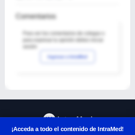
Comentarios
Para ver los comentarios de colegas o
para expresar tu opinión debes iniciar
sesión
Ingresar a IntraMed
¡Acceda a todo el contenido de IntraMed!
Centro de Ayuda