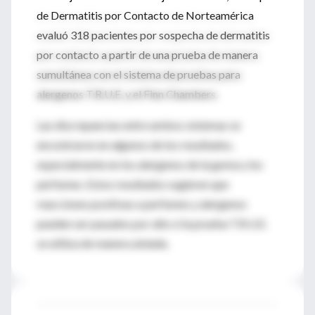
de Dermatitis por Contacto de Norteamérica
evaluó 318 pacientes por sospecha de dermatitis
por contacto a partir de una prueba de manera
sumultánea con el sistema de pruebas para
alergenos T.R.U.E. y el Finn Chambers.
Las discrepancias entre ambos sistemas se
encontraron en algunos de los resultados,
especialmente en los alergenos de la goma y los
perfumes. Estos resultados sugieren que
reacciones positivas a perfumes y alergenos
pueden ser pasados por alto si la prueba T.R.U.E.
se utiliza de manera aislada.