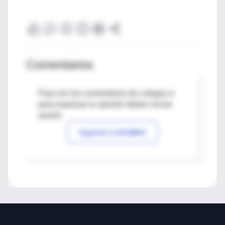
Comentarios
Para ver los comentarios de colegas o
para expresar tu opinión debes iniciar
sesión
Ingresar a IntraMed