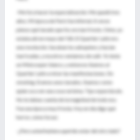
-Me fui a hacer la especialización. Me quedé tres
años. Mi época de París fue infernal. A veces
pienso qué tarado que fui, era tan frívolo. Oíme, yo
estaba ahí en mayo del ?68. El Quartier Latin era
una revolución. Sacaban los adoquines y hacían
barricadas, y nosotros veníamos de salir. Yo tenía
un Minicooper blanco, y entonces íbamos al
Quartier Latin a mirar las manifestaciones. De
smoking. Eramos unos tarados. Ibamos como
quien va a ver una cosa rarísima. Tipo espectáculo.
No te dabas cuenta de la magnitud de todo eso.
Fue una época muy frívola. Hoy en día digo qué
horror, cómo fui así.
-¿Pero usted hubiera querido estar del otro lado?