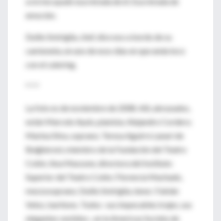
a mí me ayudó esa mirada de él. Esa mirada de
emoción.
Duilio Smiriglia, chef, dice eso a bordo de su
camioneta, en uno de esos días en que anda loco
con el catering.
* * *
La foto es de noviembre de 2008. Allí, abrazados,
están Marcelo Ayub, pianista; Alejandro Cordero;
Marina Silva, soprano; Teresa Aguirre Lanari de
Bulgheroni, miembro de la Fundación del Teatro
Colón; Ana Massone, directora del Instituto
Superior del Teatro Colón; Florencia Machado,
mezzosoprano; Duilio Smiriglia, tenor; Fabián
Veloz, barítono. Todos -sus impecables trajes, sus
elegantes vestidos-, en la Americas Society de