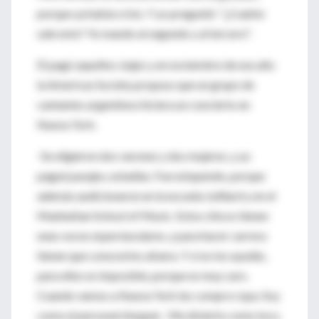
porque ya había crisis. Y yo pregunté: "¿Cuánto
sale esto? Yo mando al segundo y al tercero".
El pagó aquellos viajes y en noviembre de ese año
la Americas Society propuso que un grupo de
cantantes argentinos hiciera un concierto en
Nueva York.
-Se eligieron dos varones y dos mujeres, y yo
pagué pasajes, estadías. Fue estupendo, porque
además audicionaron en la escuela Juilliard y en el
Manhattan School of Music. Estos chicos tienen
unas voces espectaculares, y para hacer carrera
tienen que conocerlos afuera. Y si no los ayudás,
para ellos es imposible, porque es muy caro.
Cuando vamos a Nueva York les compro ropa. Soy
como el personal shopper . Me divierto como loco.