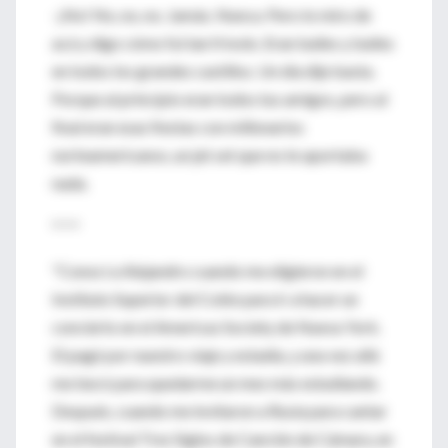
-¡No! No, no, no. Jamás. Nunca. Pero lo miro de
acá y digo cómo fui tan frívolo. Eran bailes y bailes
en todos los grandes castillos. Un día dije basta.
Porque al principio eran todos tus amigos, pero al
final eran esas fiestas con millonarios
norteamericanos, un jet set que no te aportaba
nada.
* * *
"Conocí a Alejandro cuando me eligieron en el
Instituto Superior del Colón para ir a hacer un
concierto en el Americas Society de Nueva York.
El pagó por nuestro viaje y estadía, y una vez allá
me becó para quedarme un mes más estudiando.
Después, cuando me invitaron a Rusia para cantar
en el festival Tres Siglos de Canción de Cámara, en