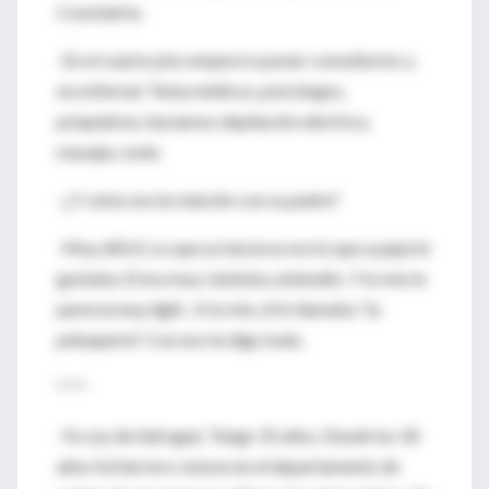
Cosmiatría.
-En el cuarto piso empecé a poner consultorios y
era infernal. Tenía médicos, psicólogos,
psiquiatras, hacíamos depilación eléctrica,
masajes, todo.
-¿Y cómo era la relación con su padre?
-Muy difícil. Lo que yo hacía no era lo que a papá le
gustaba. El era muy cientista, entendés. Y lo mío le
parecía muy light . A lo mío, él lo llamaba "la
peluquería". Con eso te digo todo.
* * *
-Yo soy de Adrogué. Tengo 31 años. Desde los 18
años fui herrero; estuve en el departamento de