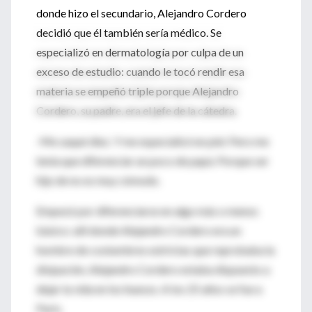
donde hizo el secundario, Alejandro Cordero
decidió que él también sería médico. Se
especializó en dermatología por culpa de un
exceso de estudio: cuando le tocó rendir esa
materia se empeñó triple porque Alejandro
Cordero, su padre, era el jefe de la cátedra.
-Me saqué diez. Y me especialicé en piel. Pero me
tenía que diferenciar un poco de papá. Porque ser
hijo de no es muy cómodo.
Empezó por diferenciarse en algo más o menos
básico: allí donde Alejandro Cordero era un
hombre de costumbres estrictas que reprobaba la
disipación, Alejandro Cordero estaba dispuesto a
dejar la vida en los huesos. A los 25 años se fue a
París.