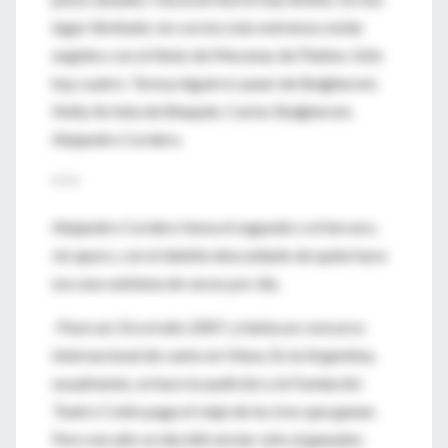
lugar ilimitado, los socios más extremos están
ungidos con el título de Mecenas de Platino. Sólo
hay cuatro: Teresa Aguirre Lanari de Bulgheroni,
Nelly Arrieta de Blaquier, Carlos Bulgheroni,
Alejandro Cordero.
* * *
Alejandro Cordero fuma el segundo o el tercero,
sin apuro, con el deleite descuidado de quien hace
eso una veintena de veces por día.
-Pasó así. Era el año 2007, y había un concurso
internacional de canto en Viena. En la Argentina,
usualmente, se hace la audición y la Fundación
Teatro Colón paga el viaje de los tres que ganan.
Pero ese año se decidió enviar sólo al ganador,