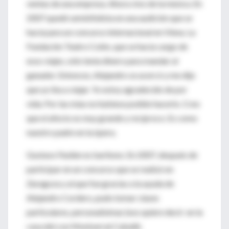
ventas de una empresa. Ahora vivo de la música. En
2007 quedé seminifalista en una audición que se
hacía para un concurso internacional en Viena. La
Fundación Teatro Colón, que se hacía cargo de
esos viajes, sólo tenía dinero para mandar al
ganador. Entonces, Alejandro se acercó y me dijo
que yo iba a viajar. Yo estoy agradecido de por
vida. Por las mías no hubiese podido hacerlo. Creo
que el afecto es muy grande y recíproco. Es como
nuestro padre en la ópera.
Gustavo Feulien es barítono. En 2007, después de
participar en un concurso que se realizó en
Zaragoza y al que fue gracias a la ayuda de
Alejandro Cordero, pudo tomar clases
particulares, personalísimas (eso quiere decir: en la
casa de) con Montserrat Caballé.