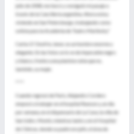
julio de 2008, me becó y consiguió mi pasaje a
través de la Cancillería argentina. Ahora estoy
viviendo en San Petersburgo, trabajando como
solista para la Academia de Teatro Mariinsky."
Carlos D´Onofrio, tenor, es un hombre enorme y
elegante. En las fotos se lo ve de impecable negro
y blanco, frente a una pianista rubia que es,
también, su mujer.
* * *
Cuando regresó de París, Alejandro Cordero
empezó a trabajar en el hospital Rawson y, un día
por semana, en el dispensario de La Cava, la villa de
San Isidro. Montó, mientras tanto y en el Hospital
de Clínicas, donde su padre era jefe, el área de