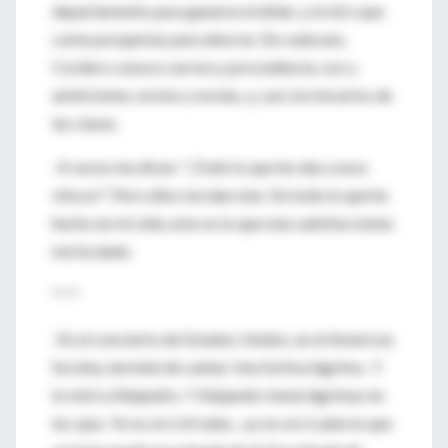
departamento para ganarse el dólar, y el otro que
come porquerías para ahorrar. De cada uno,
Cordero conoce carrera y procedencia, voz y
ambiciones, novios y novias, y, casi, los horarios de
las clases.
-A veces me dicen: "¡Todo lo que les das a esos
chicos!". Pero ellos me dan más. De todo lo que he
hecho en mi vida, esto es lo que más satisfacciones
me ha dado.
* * *
-En el concierto de Estados Unidos, en el Americas
Society, terminé de cantar Una furtiva lágrima . Y
lo miré a Alejandro. Y Alejandro tenía lágrimas en
los ojos. Yo no sé si él sabe... yo no sé si sabe lo que