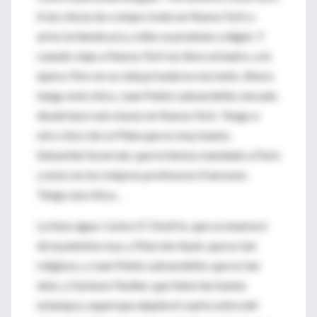
A las chicas les compro todo en Nueva York y
armo la tienda acá, y ellas se prueban y eligen. Y
cuando viajo a Nueva York los llevo al teatro, a la
ópera. Pero en su vida privada no me meto. Ahora
tengo este chico, Juan Pablo Labourdette, becado
desde hace seis meses en Nueva York. Tengo a
otro chico de La Plata que es muy bueno,
Sebastián Sorarrain, que lo hemos mandado a París
y está con los mejores profesores franceses.
Tengo una chica...
La lista sigue. Carlos D´Onofrio, que se enamoró
de la pianista rusa, y Marcelo Ayub, que es tan
religioso, y Juan Pablo Labourdette, que es tan
ateo, y Gustavo Feulien, que tiene tan buena
estampa y aquel que alquila el cuarto extra del