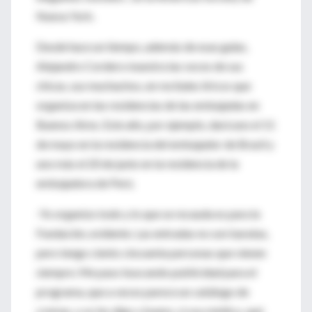
Nueva York.
Desde hace un tiempo, además de esas galas,
Alejandro Cordero muestra las voces de sus
chicas, sus muchachos, en recitales líricos que
organiza en las residencias de las embajadas en
Buenos Aires. Este año, por ejemplo, dará uno el 11
de mayo en la residencia del embajador de Brasil y
uno más el 20 de junio en la residencia de la
embajadora de Perú.
-Yo organizo todo y lo que se recauda es para la
Fundación, evidente. Las entradas no son baratas,
pero tengo ciento cincuenta personas que vienen
siempre. Me paso buscando publicidad para el
programa, que a veces parece un catálogo de
cremas, y yo les digo y bueno, si soy médico, qué