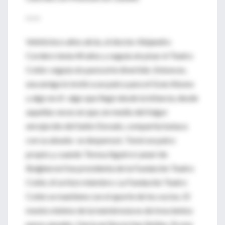
* * *
Veinticinco años atrás, el doctor Alejandro
Cordero tenía 44 años y seguía sin pisar el Teatro
Colón: seguía sin parecerle divertido. Entonces,
una amiga lo invitó a un palco para el Gran Abono
y algo en él -algo que llegó desde la infancia, desde
aquellas veces en que, en medio del fulgor
enrojecido del Salón Dorado, compartía butaca
con su abuela- se desperezó. Tomó un palco
propio y, cuando Teresa Aguirre Lanari de
Bulgheroni fue presidenta de la Fundación Teatro
Colón, él se hizo miembro. La Fundación Teatro
Colón se mantiene con el aporte de los socios. El
monto mínimo de la membresía es de trescientos
pesos anuales. Hacia arriba no hay límites. En ese