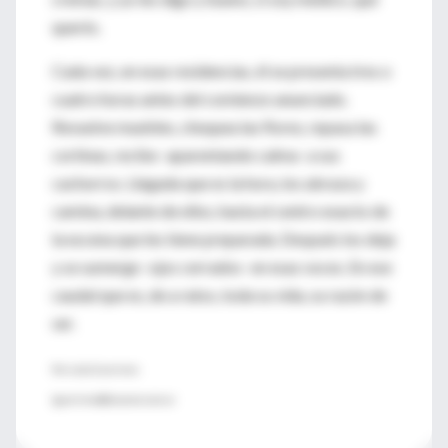
querés.
Cada vez, en esas residencias, él se presenta tres o
cuatro horas antes del comienzo anunciado.
Revuelve muebles, chequea las flores, repasa las
cortinas, recibe -aparentando calma- a sus
cachorros. Llegada que es la hora, los abraza y
camina, delante de ellos, hasta el centro exacto de
la escena que les tiene preparada. Después los deja
y se sumerge -ojos cerrados- en esas voces. En ese
caudal que es, de a ratos, toda su vida, su razón de
ser.
Por Leila Guerriero
lguerriero@lanacion.com.ar