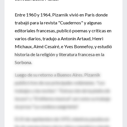
Entre 1960 y 1964, Pizarnik vivió en París donde
trabajó para la revista "Cuadernos" y algunas
editoriales francesas, publicó poemas y críticas en
varios diarios, tradujo a Antonin Artaud, Henri
Michaux, Aimé Cesairé, e Yves Bonnefoy, y estudió
historia de la religión y literatura francesa en la
Sorbona.
Luego de su retorno a Buenos Aires, Pizarnik
publicó tres de sus principales volúmenes, "Los
trabajos y las noches", "Extracción de la piedra de
locura" y "El infierno musical", así como su trabajo
en prosa "La condesa sangrienta".
El 25 de septiembre de 1972, mientras pasaba un
fin de semana fuera de la clínica siquiátrica donde