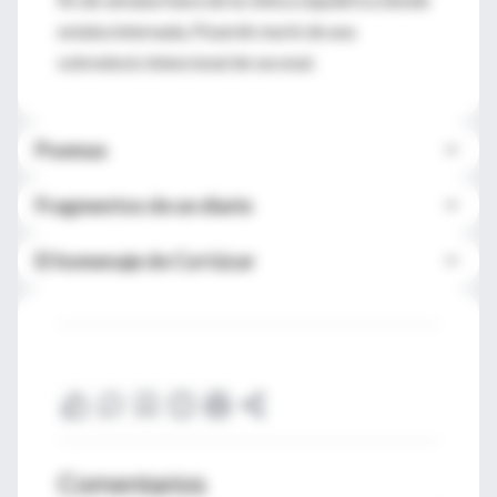
estaba internada, Pizarnik murió de una
sobredosis intencional de seconal.
Poemas
Fragmentos de un diario
El homenaje de Cortázar
Comentarios