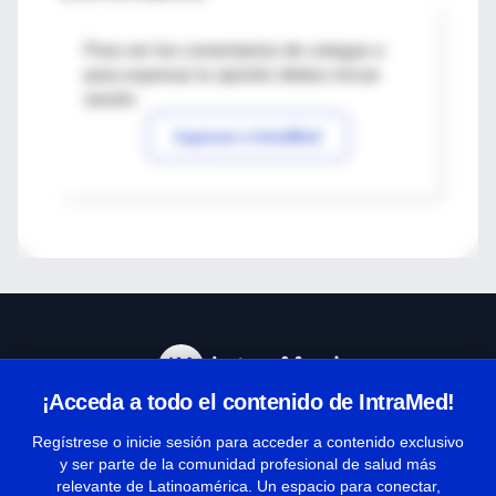
Para ver los comentarios de colegas o
para expresar tu opinión debes iniciar
sesión
Ingresar a IntraMed
¡Acceda a todo el contenido de IntraMed!
Centro de Ayuda
Regístrese o inicie sesión para acceder a contenido exclusivo
y ser parte de la comunidad profesional de salud más
relevante de Latinoamérica. Un espacio para conectar,