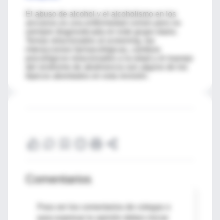
El abuso de alcohol y el alcoholismo en los
ancianos es una enfermedad común pero no
siempre diagnosticada en este grupo etario.
Temas relacionados al screening, las
interacciones farmacológicas, cambios
psicológicos relacionados a la edad y el manejo
del sindrome de abstinencia son alguno de los
tópicos abordados en esta revisión.
Comentarios
Para ver los comentarios de colegas o
para expresar tu opinión debes iniciar