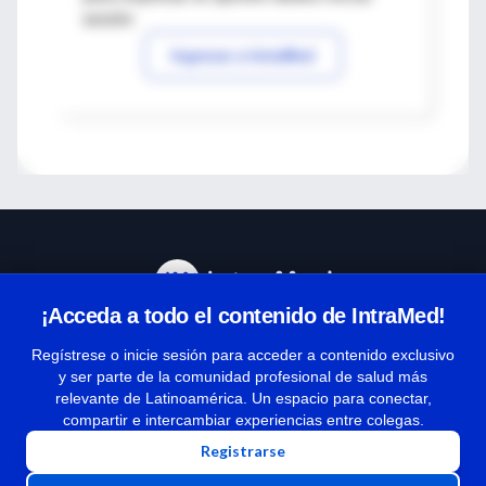
sesión
Ingresar a IntraMed
¡Acceda a todo el contenido de IntraMed!
Centro de Ayuda
Regístrese o inicie sesión para acceder a contenido exclusivo
y ser parte de la comunidad profesional de salud más
relevante de Latinoamérica. Un espacio para conectar,
Términos y condiciones
compartir e intercambiar experiencias entre colegas.
| Políticas de privacidad
Registrarse
| Todos los derechos reservados | Copyright 1997-2026