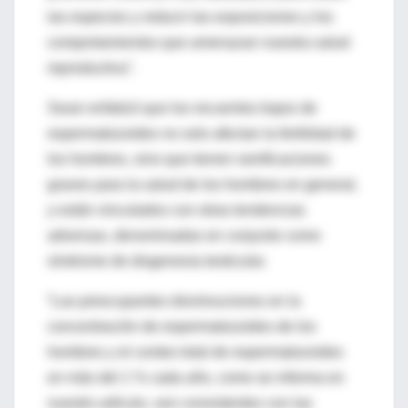
las especies y reducir las exposiciones y los
comportamientos que amenazan nuestra salud
reproductiva".
Swan enfatizó que los recuentos bajos de
espermatozoides no solo afectan la fertilidad de
los hombres, sino que tienen ramificaciones
graves para la salud de los hombres en general,
y están vinculados con otras tendencias
adversas, denominadas en conjunto como
síndrome de disgenesia testicular.
“Las preocupantes disminuciones en la
concentración de espermatozoides de los
hombres y el conteo total de espermatozoides
en más del 1 % cada año, como se informa en
nuestro artículo, son consistentes con las