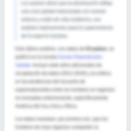
Los autores dicen que la disminución refleja
una crisis global relacionada con nuestro
entorno y estilo de vida modernos, con
amplias implicaciones para la supervivencia
de la especie humana.
Este último análisis, con datos de
53 países
, se
publicó en la revista
Human Reproduction
Update
. Incluye siete años adicionales de
recopilación de datos (2011-2018) y se enfoca
en las tendencias del recuento de
espermatozoides entre los hombres en regiones
no revisadas anteriormente, específicamente
América del Sur, Asia y África.
Los datos muestran, por primera vez, que los
hombres de esas regiones comparten la