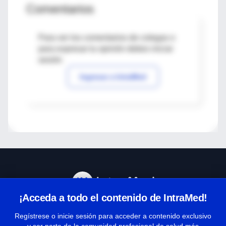
Comentarios
Para ver los comentarios de colegas o
para expresar tu opinión debes iniciar
sesión
Ingresar a IntraMed
¡Acceda a todo el contenido de IntraMed!
Centro de Ayuda
Regístrese o inicie sesión para acceder a contenido exclusivo