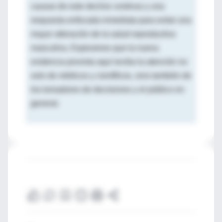
causas de este declive continuo y una
respuesta enfocada inmediata para evitar una
mayor alteración de la salud reproductiva
masculina. Esperamos que la nueva
evidencia provista aquí reciba la atención no
solo de médicos y científicos, sino también de
los tomadores de decisiones y el público en
general.