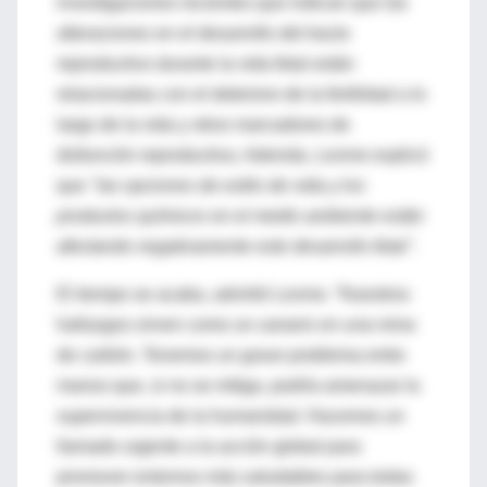
investigaciones recientes que indican que las
alteraciones en el desarrollo del tracto
reproductivo durante la vida fetal están
relacionadas con el deterioro de la fertilidad a lo
largo de la vida y otros marcadores de
disfunción reproductiva. Además, Levine explicó
que
"las opciones de estilo de vida y los
productos químicos en el medio ambiente están
afectando negativamente este desarrollo fetal"
.
El tiempo se acaba, advirtió Levine. “Nuestros
hallazgos sirven como un
canario en una mina
de carbón. Tenemos un grave problema entre
manos que, si no se mitiga, podría amenazar la
supervivencia de la humanidad. Hacemos un
llamado urgente a la acción global para
promover entornos más saludables para todas