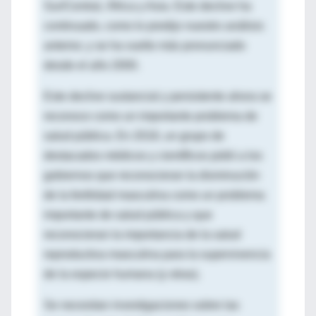
Sur/Central, África y Asia. Este declive ha
continuado, como lo predijo nuestro análisis
anterior, y se ha vuelto más pronunciado
desde el año 2000.
Este declive sustancial y persistente ahora se
reconoce como un importante problema de
salud pública. En 2018, un grupo de
destacados médicos y científicos pidió a los
gobiernos que reconocieran la disminución
de la fertilidad masculina como un problema
importante de salud pública y que
reconocieran la importancia de la salud
reproductiva masculina para la supervivencia
de la especie humana (y otras).
Se necesitan investigaciones sobre las