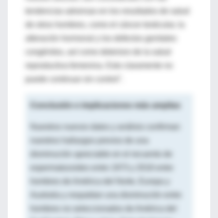
tendencias adversas en los resultados de salud
de otros hombres, como el cáncer testicular, la
alteración hormonal y los defectos genitales
congénitos, así como deterioro de la salud
reproductiva femenina. Esto claramente no
puede continuar sin control".
Conclusión e implicaciones más amplias
Nuestros nuevos datos y análisis confirman
nuestros hallazgos previos de una
disminución apreciable en el recuento de
espermatozoides entre 1973 y 2018 entre
hombres de América del Norte, Europa y
Australia y respaldan una disminución entre
hombres no seleccionados de América del