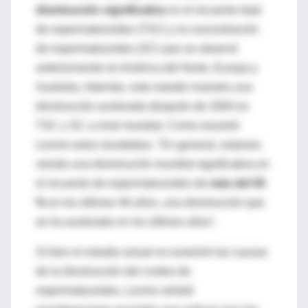
disminución significativa
en el recuento total
de espermatozoides (TSC) y la concentración
de espermatozoides (SC) que se observó
anteriormente en América del Norte, Europa y
Australia. Además, este estudio muestra una
disminución acelerada después de 2000 en
TSC y SC a nivel mundial. Como resumió
Levine estos resultados, "En general, estamos
viendo una disminución mundial significativa en
el recuento de espermatozoides de
más del 50
%
en los últimos 46 años, una disminución que
se ha acelerado en los últimos años".
Si bien el estudio actual no examinó las causas
de la disminución del conteo de
espermatozoides, Levine señaló