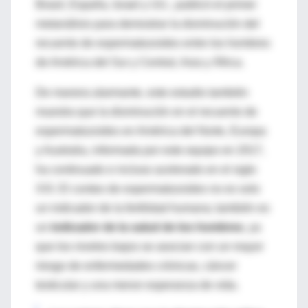
Brasil, España, Israel y UU., publicó el primer
metanálisis para demostrar la disminución del
recuento de espermatozoides entre los hombres
de América del Sur y Central, Asia y África.
De manera alarmante, este estudio también
muestra que la disminución en el recuento de
espermatozoides en América del Norte, Europa
y Australia, informada por este equipo en 2017,
ha continuado e incluso acelerado en el siglo
XXI. El conteo de espermatozoides no es solo
un indicador de la fertilidad humana; también es
un
indicador de la salud de los hombres
, ya
que los niveles bajos se asocian con un mayor
riesgo de enfermedades crónicas, cáncer
testicular y una menor esperanza de vida.