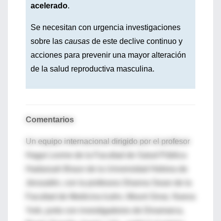
acelerado
.
Se necesitan con urgencia investigaciones
sobre las
causas
de este declive continuo y
acciones para prevenir una mayor alteración
de la salud reproductiva masculina.
Comentarios
Un equipo internacional dirigido por el profesor
Hagai Levine de la Facultad de Salud Pública
Hadassah Braun de la Universidad Hebrea de
Jerusalén, con la profesora Shanna Swan de la
Facultad de Medicina Icahn, Mount Sinai, Nueva
York, junto con investigadores de Dinamarca,