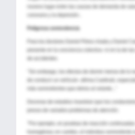
noveno lugar entre las causas de demanda de salu
coronaria y la depresión..
Peligrosa somnolencia
Para los doctores Daniel Pérez-chada y Daniel Ca
presente en la conciencia colectiva -ni en la de l
de accidentes.
"Sin embargo, los efectos de dormir menos de lo n
de conducir un vehículo -afirma Cardinali, especia
más somnolientos que ebrios al volante..."
Decenas de estudios muestran que los conductor
presos de variados problemas de atención.
"Por ejemplo, en pruebas de reacción continuadas 
homogénea; en cambio, el individuo somnoliento e