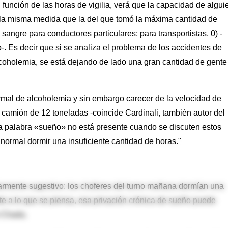
 función de las horas de vigilia, verá que la capacidad de algui
 la misma medida que la del que tomó la máxima cantidad de
e sangre para conductores particulares; para transportistas, 0) -
-. Es decir que si se analiza el problema de los accidentes de
alcoholemia, se está dejando de lado una gran cantidad de gente
rmal de alcoholemia y sin embargo carecer de la velocidad de
 camión de 12 toneladas -coincide Cardinali, también autor del
 la palabra «sueño» no está presente cuando se discuten estos
normal dormir una insuficiente cantidad de horas."
ularmente sugestivo: los choferes del turno mañana dormían una
te a lo que se piensa, esa privación crónica de sueño puede
z-Chada.