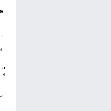
te
lta
el
eso
 el
l
as,