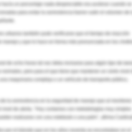
e hacía un porcentaje nada despreciable era acelerar cuando se
onadas para evitar la somnolencia fueron subir el volumen de 
pañante.
es urbanos también pudo verificarse que el tiempo de reacción
e manejo y que lo hace en forma más pronunciada en los chofe
al de ocho horas tal vez deba revisarse para algún tipo de tare
 normales, pero para el que tiene que mantener un cierto nivel
 una maquinaria compleja o un vehículo de transporte público,
o de la somnolencia en la seguridad de manejo que al monitoreo
el nivel de alerta. "Hoy contamos con metodologías muy simples
pueden realizarse con una notebook o una palm", afirma Cardinal
 por el tránsito que en los años noventa se encontraban en el