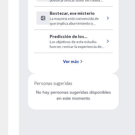
puede provocar dolor de rodilla
en atletas
"tiene sentido" fisiológico.
Bostezar, ese misterio
La mayoría está convencida de
que implica aburrimiento o
cansancio, pero no es
necesariamente así.
Predicción de los
Los objetivos de este estudio
resultados en la cirugía por
fueron; revisar la experiencia de
fístula anal
los autores con los pacientes
tratados por una fístula anal,
secundaria a enfermedad
Ver más
criptoglandular y determinar los
factores que influencian en el
resultado postoperatorio
Personas sugeridas
No hay personas sugeridas disponibles
en este momento