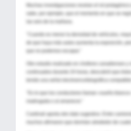
Muchas investigaciones revelan el rol protagónico 
sabe, por ejemplo, que el momento en que se regis
las seis de la mañana.
"Cuando es menor la densidad de vehículos, mayor
de que haya más autos aumenta la exposición, pero
que no podemos escapar."
Otro estudio realizado en choferes canadienses y
continuados durante 24 horas, descubrió que ést
tenido una señal electroencefalográfica compatib
"Es lo que los conductores llaman «sueño blanco» 
madrugada o al amanecer."
Cardinali aporta otro dato sugestivo. Entre camio
muchos afirmaron que dormían alrededor de cuatro