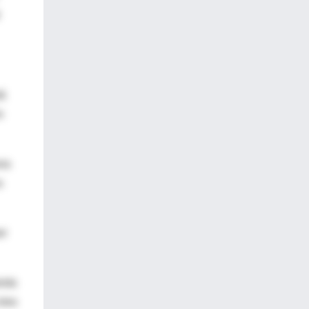
tá
n
ora
s
er
esta
tres