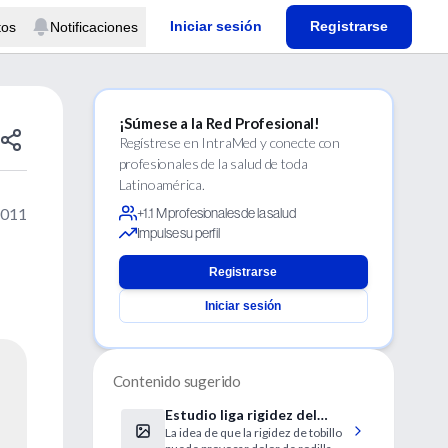
Iniciar sesión
Registrarse
tos
Notificaciones
¡Súmese a la Red Profesional!
Regístrese en IntraMed y conecte con
profesionales de la salud de toda
Latinoamérica.
2011
+1.1 M profesionales de la salud
Impulse su perfil
Registrarse
Iniciar sesión
Contenido sugerido
Estudio liga rigidez del
La idea de que la rigidez de tobillo
tobillo con dolor de rodilla