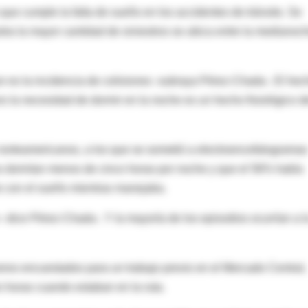
que cumple la falta de sueño en los accidentes de tránsito. Se
tra la mayor cantidad de siniestros se ubica entre la medianoc
 es la incidencia de colisiones -subraya Pérez-Chada-. El hec
 la necesidad de dormir en la noche es un hecho fisiológico d
 norteamericanos, a los que se sometió a electroencefalogramas
os dormían menos de cinco horas por noche y que el 56% había
le con el sueño mientras manejaba.
-dice Pérez-Chada-. Y la mayoría de los episodios ocurrían a l
neros encuestados para un trabajo previo en el Mercado Central,
 horas cuando estaban en la ruta.