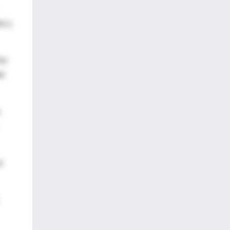
he y
ho
el
a