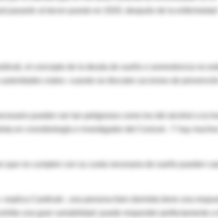
d pasarán al tercer puesto en 2020, después de la enfermedad
rdinali, el concepto de la deuda de sueño o somnolencia no es
as autoridades viales- cuando se discuten acciones de prevenció
ecesario pueden ser tan peligrosos como los del alcohol a la h
lista en cronobiología e investigador del Conicet-. Y hay mucho
es que no cumplen con su cuota necesaria de sueño pueden ca
-explica Cardinali-, una persona bien dormida tiene una respu
xhibe una gran variabilidad: puede responder perfectamente a 