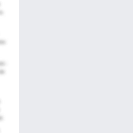
la
res
as -
 de
i.