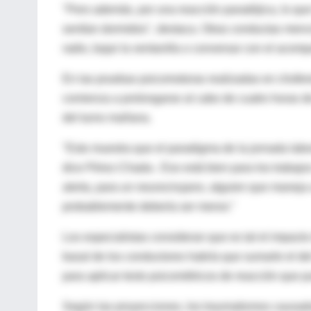
"Pero además, por una reacción paradójica, lo qu
sentían dormidos", destaca. Otras conductas menci
radio, bajar la ventanilla o conversar con el acom
En las pruebas psicomotoras realizadas en chofer
comienza a prolongarse al cabo de cuatro horas d
del turno mañana.
"Esto muestra que el paradigma de la jornada labor
dice Pérez-Chada-. Eso está bien para los trabajos
alerta, para un neurocirujano, alguien que maneja
probablemente debería ser menor."
Los especialistas consideran que es tal el impact
basal de los conductores habría que sumarle el d
para aplicar tests psicométricos de reacción que 
Según las proyecciones, los traumatismos causados