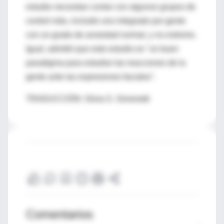
estudio necesitan contar con algunos grupos de
control más, incluido uno integrado por gente
con un grado de ansiedad normal, y no extremo.
Igual, admitió que este estudio es "un buen
paradigma para estudiar las reacciones de la
gente ante las expresiones faciales".
TRADUCCIÓN: Silvia S. Simonetti
Comentarios