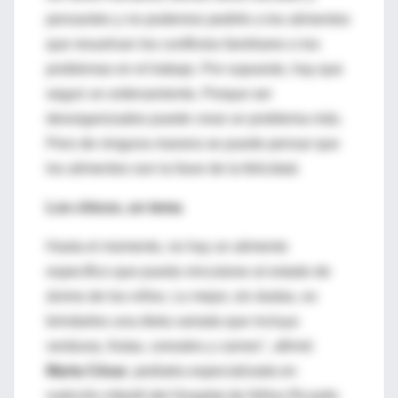
pensantes y no podemos pedirle a los alimentos
que resuelvan los conflictos familiares o los
problemas en el trabajo. Por supuesto, hay que
seguir un ordenamiento. Porque ser
desorganizados puede crear un problema más.
Pero de ninguna manera se puede pensar que
los alimentos son la llave de la felicidad.
Los chicos, un tema
Hasta el momento, no hay un alimento
específico que pueda vincularse al estado de
ánimo de los niños. Lo mejor, sin dudas, es
brindarles una dieta variada que incluya
verduras, frutas, cereales y carnes", afirmó
Marta César
, pediatra especializada en
nutrición infantil del Hospital de Niños Ricardo