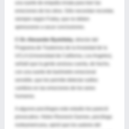
una suerte de empatía innata para leer las
emociones de los otros. Sólo necesitan recordar,
siempre según Fraley, que no deben
apresurarse a sacar conclusiones.
El
Dr. Alexander Bystritsky
, director del
Programa de Trastornos de la Ansiedad de la
UCLA (Universidad de California, Los Angeles),
señaló que la gente ansiosa cuenta, de hecho,
con una suerte de barómetro emocional
sensible, que les permite detectar sutiles
cambios en las emociones de los seres
humanos.
A algunos psicólogos este estudio les pareció
provocativo. Helen Resneck-Sannes, psicóloga
norteamericana, opinó que los autores del