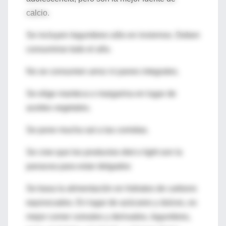
calcio.
Se incluyen legumbres sólo en inviernos. Deben
consumirse todo el año.
No se consumen arroz ni panes integrales.
Se elige manteca o margarina en lugar de
aceites vegetales.
Se pone mucha sal a las comidas.
Se cree que los productos diet o light son la
panacea para estar delgados
Se basa la alimentación en hidratos de carbono
equivocados. En lugar de azúcares y dulces, es
mejor comer cereales y derivados, legumbres,