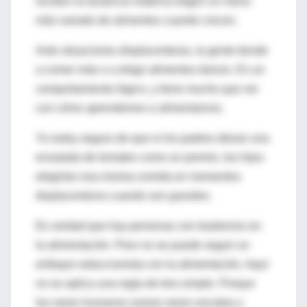
reciben la lactancia materna eligen un menú
más variado de alimentos cuando crecen.
Ante situaciones displacenteras, la gente tiende
a comer más o a elegir alimentos dulces. Es un
comportamiento lógico, y tiene mucho que ver
con cómo aprendemos a alimentarnos.
Yo estoy seguro de que si los padres dieran una
ensalada de tomates como un premio, los hijos
elegirían esa misma comida en momentos
displacenteros cuando son grandes.
Es verdad que hay personas con trastornos en
la alimentación. Pero no se puede seguir un
enfoque reduccionista con la alimentación. Aquí
no se aplica una regla de tres simple. Porque
los seres humanos somos seres sociales y