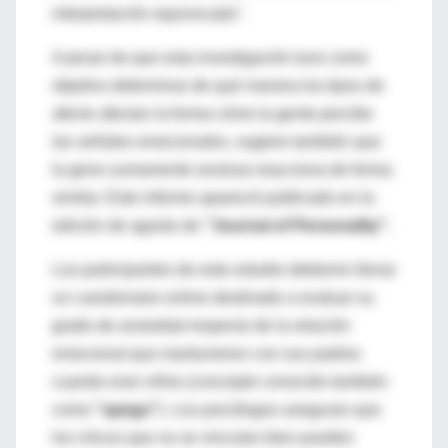
interpretación equivocada".
A pesar de que esta investigación tuvo como
objetivo determinar de qué manera los tipos de
afecto afectan la forma cómo la gente percibe
las señales emocionales, sugiere también que
la gene sumamente ansiosa reacciona de forma
similar. Este informe apareció publicado en la
edición de agosto de
"Journal of Personality".
Los participantes de este estudio debieron llenar
un cuestionario online destinado a evaluar su
grado de ansiedad respecto de la relación
emocional que mantuvieron con sus padres
cuando eran niños (concepto conocido también
como
"apego"
). Los psicólogos aseguran que
los chicos que no se vinculan bien pueden