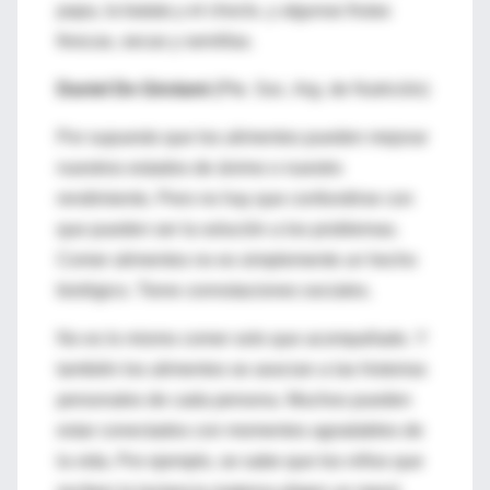
papa, la batata y el choclo, y algunas frutas
frescas, secas y semillas.
Daniel De Girolami
(Pte. Soc. Arg. de Nutrición)
Por supuesto que los alimentos pueden mejorar
nuestros estados de ánimo o nuestro
rendimiento. Pero no hay que confundirse con
que pueden ser la solución a los problemas.
Comer alimentos no es simplemente un hecho
biológico. Tiene connotaciones sociales.
No es lo mismo comer solo que acompañado. Y
también los alimentos se asocian a las historias
personales de cada persona. Muchos pueden
estar conectados con momentos agradables de
la vida. Por ejemplo, se sabe que los niños que