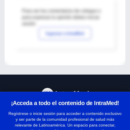
Para ver los comentarios de colegas o
para expresar tu opinión debes iniciar
sesión
Ingresar a IntraMed
¡Acceda a todo el contenido de IntraMed!
Centro de Ayuda
Regístrese o inicie sesión para acceder a contenido exclusivo
y ser parte de la comunidad profesional de salud más
relevante de Latinoamérica. Un espacio para conectar,
Términos y condiciones