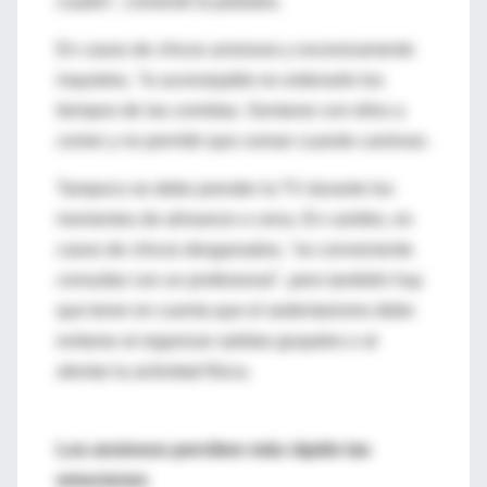
cuadro", comentó la pediatra.
En casos de chicos ansiosos y excesivamente
inquietos, "lo aconsejable es ordenarle los
tiempos de las comidas. Sentarse con ellos a
comer y no permitir que coman cuando caminan.
Tampoco se debe prender la TV durante los
momentos de almuerzo o cena. En cambio, en
casos de chicos desganados, "es conveniente
consultar con un profesional", pero también hay
que tener en cuenta que el sedentarismo debe
evitarse al organizar salidas grupales o al
alentar la actividad física.
Los ansiosos perciben más rápido las
emociones