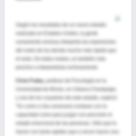
Según los resultados de un nuevo estudio
realizado en Estados Unidos, la gente
sumamente ansiosa interpreta las expresiones
del rostro de los demás mucho más rápido que
el resto. De todos modos, es también más
proclive a interpretarlas erróneamente.
Chris Fraley
, profesor de Psicología en la
Universidad de Illinois, en Urbana-Champaign,
y uno de los coautores de este estudio, explicó:
"Es como si (los ansiosos) contaran con la
capacidad como para juzgar con precisión el
estado emocional de las personas. Sólo que lo
hacen con tanta rapidez que a veces hacen una