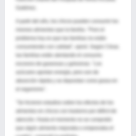
Gutiérrez.
A partir del año, los chicos pueden consumir los
mismos alimentos que la familia. "Pero el
problema hoy es que las familias no están
consumiendo con calidad", opinó. Según César,
las familias están alentando el consumo
excesivo de gaseosas y golosinas. "Los
azúcares aportan energía, pero son de
absorción rápida y se depositan como grasa en
el organismo".
"Se hicieron estudios sobre los efectos de los
alimentos en chicos con trastorno por déficit de
atención. Hasta el momento no se comprobó
que algún alimento mejoraba o empeoraba el