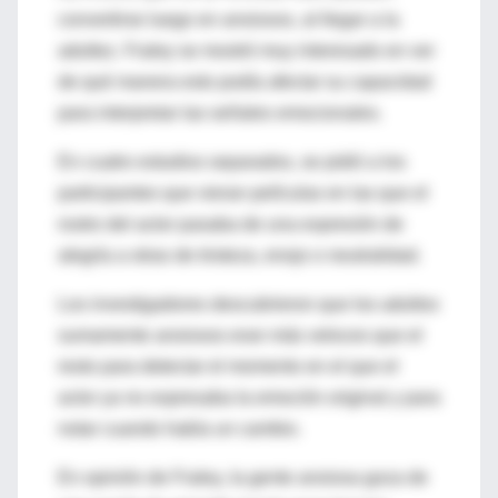
convertirse luego en ansiosos, al llegar a la
adultez. Fraley se mostró muy interesado en ver
de qué manera esto podía afectar su capacidad
para interpretar las señales emocionales.
En cuatro estudios separados, se pidió a los
participantes que vieran películas en las que el
rostro del actor pasaba de una expresión de
alegría a otras de tristeza, enojo o neutralidad.
Los investigadores descubrieron que los adultos
sumamente ansiosos eran más veloces que el
resto para detectar el momento en el que el
actor ya no expresaba la emoción original y para
notar cuando había un cambio.
En opinión de Fraley, la gente ansiosa goza de