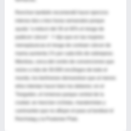
Renchon también recomendó hacer ejercicio
intenso dos o tres horas semanales porque
ayuda "a reducir del 30 al 40% el riesgo de
padecer cáncer". Y dijo que en las mujeres
menopáusicas el riesgo de contraer cáncer de
mama aumenta 1% por cada kilo de sobrepeso.
Mientras, cerca del centro de convenciones que
reúne a más de 30.000 oncólogos de todo el
mundo, los berlineses demuestran que al menos
ellos intentan hacer bien los deberes: en el
Tiergarten, el inmenso parque central de la
ciudad, se mezclan ciclistas, maratonistas y
caminantes que no aflojan el paso al bordear el
Reichstag y la Postomer Platz.