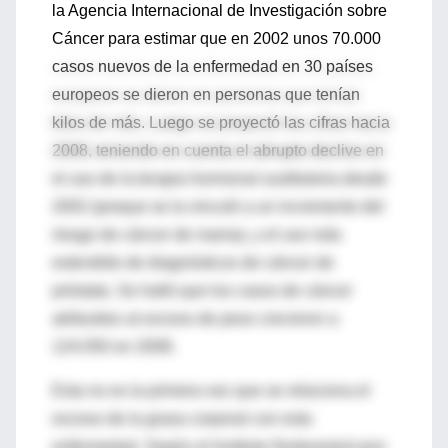
la Agencia Internacional de Investigación sobre
Cáncer para estimar que en 2002 unos 70.000
casos nuevos de la enfermedad en 30 países
europeos se dieron en personas que tenían
kilos de más. Luego se proyectó las cifras hacia
2008, teniendo en cuenta el abrupto declive en
el uso de la terapia hormonal sustitutoria desde
2002 (porque se la vinculó a un incremento del
riesgo de cáncer de mama), y el uso más
extendido de diagnósticos de cáncer de
próstata. Se halló que los casos de cáncer
atribuidos al exceso de peso crecieron a
124.050 en 2008.
Esta no es la primera vez que se relaciona el
exceso de la grasa corporal con esta
enfermedad. Según el Instituto Norteamericano