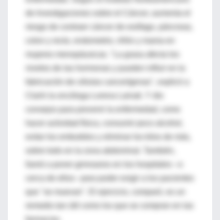
de Investigaciones sobre el Cáncer, aumenta el
riesgo de contraer cáncer de esófago, páncreas,
colon y recto, endometrio, riñón y mama en
mujeres menopáusicas. "La grasa afecta los
niveles de las hormonas y pueden influir en la
fabricación de células cancerígenas", explicó a
Clarín la oncóloga Lorena Lainati. Y dio
consejos para prevenir la enfermedad, como
hacer actividad física, consumir poco alcohol,
evitar los embutidos y eliminar los kilos de más,
sobre todo en la zona abdominal. También,
llamó a poner gimnasios en los hospitales –o
cerca de ellos– para poder exigir a los pacientes
que "se muevan". El ejercicio, comparó, es un
remedio tan útil como los que se compran en las
farmacias.