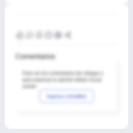
Comentarios
Para ver los comentarios de colegas o
para expresar tu opinión debes iniciar
sesión
Ingresar a IntraMed