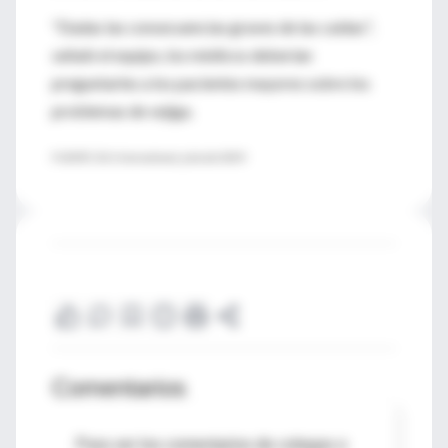
"Dadas las consecuencias graves de las caídas",
señaló el equipo, los médicos deberían
preguntarles a los pacientes mayores sobre los
problemas de vejiga.
FUENTE: BJU International, julio del 2009
Comentarios
Para ver los comentarios de colegas o