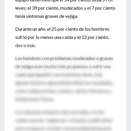
leves; el 39 por ciento, moderados y el 7 por ciento
tenía síntomas graves de vejiga.
Durante un año, el 25 por ciento de los hombres
sufrió por lo menos una caída y el 12 por ciento,
dos o más.
Los hombres con problemas moderados o graves
de vejiga eran mucho más propensos a sufrir una
caída que aquellos con trastornos leves, tras
ajustar factores que podrían influir los resultados,
como caídas previas, mareos, ciertos fármacos y
limitaciones físicas.
Los síntomas urinarios más asociados con las
caídas eran las "urgencias" urinarias, la dificultad
para comenzar a orinar y la necesidad de hacerlo