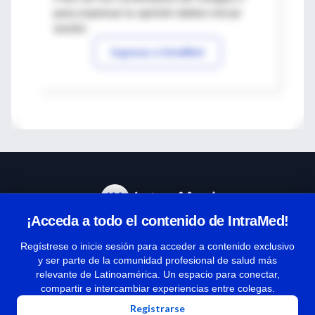
para expresar tu opinión debes iniciar
sesión
Ingresar a IntraMed
¡Acceda a todo el contenido de IntraMed!
Centro de Ayuda
Regístrese o inicie sesión para acceder a contenido exclusivo
y ser parte de la comunidad profesional de salud más
relevante de Latinoamérica. Un espacio para conectar,
Términos y condiciones
compartir e intercambiar experiencias entre colegas.
| Políticas de privacidad
Registrarse
| Todos los derechos reservados | Copyright 1997-2026