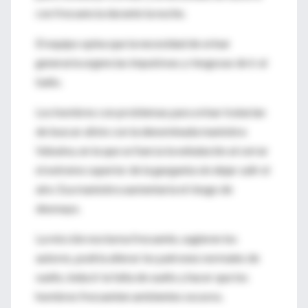
con frecuencia durante la noche.
El equipo opina que la necesidad de orinar
generaría urgencias impulsivas y riesgosas de ir al
baño.
Los hombres con problemas para orinar tratarían
de buscar alivio con la denominada maniobra
Valsalva, en la que se fuerza la exhalación al cerrar
el extremo superior de la garganta sin dejar salir el
aire. Esa maniobra aumentaría el riesgo de
desmayo.
La micción nocturna frecuente, sugieren los
autores, podría alterar los patrones normales de
sueño, inducir la falta de sueño y hacer que los
hombres frecuenten ambientes oscuros.