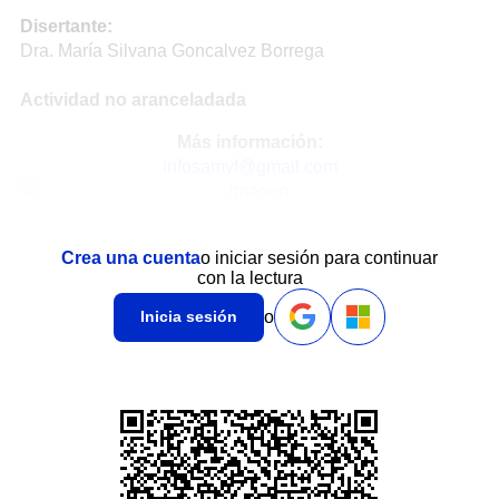
Disertante:
Dra. María Silvana Goncalvez Borrega
Actividad no aranceladada
Más información:
infosamyf@gmail.com
Crea una cuenta
o iniciar sesión para continuar
con la lectura
o
Inicia sesión