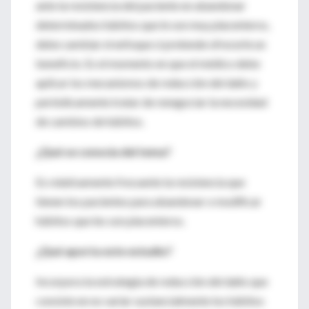
ante la resistencia del paciente en abandonar
determinados hábitos que le son muy placenteros,
debe cambiar el enfoque si pretende ofrecerle un
beneficio. Es el momento en que el médico debe
aplicar los mecanismos de reducción del daño y
periódicamente tratar de renegociar la necesidad
de cambios de hábitos.
¿Qué se conocía del tema?
Es relativamente frecuente la resistencia que
tienen los pacientes para abandonar o modificar
hábitos que les son placenteros.
¿Qué aporta este estudio?
Incorpora la estrategia de reducción del daño que
consiste en no variar sustancialmente los hábitos