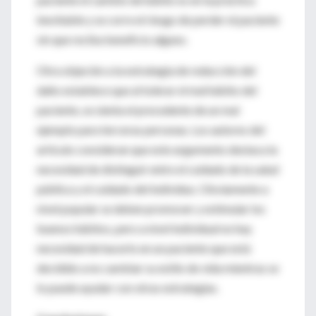
inevitable y se corre el riesgo de perder el paciente
sin que reciba beneficio alguno.
Otra objeción a la estrategia de reducción del
daño establece que al tolerar el mal hábito del
paciente, se sienta el precedente de un mal
ejemplo para terceras personas. Los autores del
artículo consideran que este argumento destaca la
necesidad de distinguir entre el cuidado de la salud
pública y el cuidado del individuo. Obviamente a
nivel popular se deben promover y estimular los
buenos hábitos, pero a nivel individual no hay
necesidad de hacerlo en un paciente que está
decidido a no cambiar su estilo de vida mientras se
lo puede ayudar con otras estrategias.