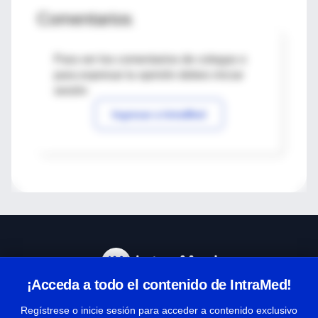
Comentarios
Para ver los comentarios de colegas o
para expresar tu opinión debes iniciar
sesión
Ingresar a IntraMed
¡Acceda a todo el contenido de IntraMed!
Centro de Ayuda
Regístrese o inicie sesión para acceder a contenido exclusivo