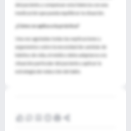
del paciente y compensar esta falencia con una
medicación que pueda equilibrar la situación.
¿Cómo se aplica a la práctica?
Una vez agotadas todas las explicaciones y
argumentos sobre la necesidad de cambiar de
hábitos de vida, el médico debe adaptarse a la
situación particular del paciente y aplicar la
estrategia de reducción del daño.