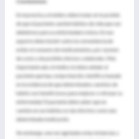
Conclusiones
En la práctica, el médico debe tratar en lo posible
de que el paciente cambie hábitos de vida que son
deletéreos para su enfermedad crónica. En ese
aspecto debe insistir sobre la conveniencia de
evitar el consumo de medicamentos, por razones
de costo y de posibles efectos colaterales. Más
importante aún, el médico le debe señalar al
paciente que hay comprobación científica basada
en la evidencia de que determinados cambios de
hábito son beneficiosos para mejorar o retrasar su
enfermedad. El paciente debe saber que un
cambio en sus hábitos es tan efectivo como una
determinada medicación.
Sin embargo, una vez agotadas estas instancias y