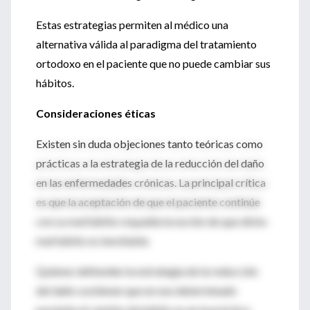
Estas estrategias permiten al médico una
alternativa válida al paradigma del tratamiento
ortodoxo en el paciente que no puede cambiar sus
hábitos.
Consideraciones éticas
Existen sin duda objeciones tanto teóricas como
prácticas a la estrategia de la reducción del daño
en las enfermedades crónicas. La principal crítica
es que la aceptación de que el paciente continúe
con su mal hábito respalda la noción de que dicho
mal hábito es inevitable.
Quienes defienden la estrategia de la reducción
del daño sostienen que en ese determinado
paciente el cambio de hábito es en la práctica