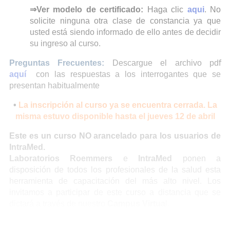
⇒Ver modelo de certificado:
Haga clic
aqui
. No
solicite ninguna otra clase de constancia ya que
usted está siendo informado de ello antes de decidir
su ingreso al curso.
Preguntas Frecuentes:
Descargue el archivo pdf
aquí
con las respuestas a los interrogantes que se
presentan habitualmente
•
La inscripción al curso ya se encuentra cerrada. La
misma estuvo disponible hasta el jueves 12 de abril
Este es un curso NO arancelado para los usuarios de
IntraMed.
Laboratorios Roemmers
e
IntraMed
ponen a
disposición de todos los profesionales de la salud esta
herramienta de capacitación del más alto nivel. Los
invitamos a participar de este curso a distancia que se
dictará a través de nuestro
Campus Virtua
l.