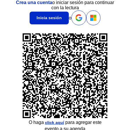
Crea una cuenta
o iniciar sesión para continuar
con la lectura
o
Inicia sesión
O haga
para agregar este
click aquí
evento a su agenda