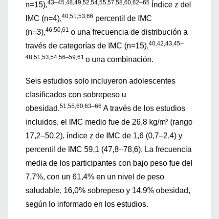
43–45,48,49,52,54,55,57,58,60,62–65
n=15),
Índice z del
40,51,53,66
IMC (n=4),
percentil de IMC
46,50,61
(n=3),
o una frecuencia de distribución a
40,42,43,45–
través de categorías de IMC (n=15),
48,51,53,54,56–59,61
o una combinación.
Seis estudios solo incluyeron adolescentes
clasificados con sobrepeso u
51,55,60,63–66
obesidad.
A través de los estudios
incluidos, el IMC medio fue de 26,8 kg/m² (rango
17,2–50,2), índice z de IMC de 1,6 (0,7–2,4) y
percentil de IMC 59,1 (47,8–78,6). La frecuencia
media de los participantes con bajo peso fue del
7,7%, con un 61,4% en un nivel de peso
saludable, 16,0% sobrepeso y 14,9% obesidad,
según lo informado en los estudios.