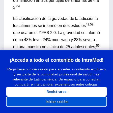
disminución en sus puntajes de síntomas de 4 a
64
3.
La clasificación de la gravedad de la adicción a
49,59
los alimentos se informó en dos estudios
que usaron el YFAS 2.0. La gravedad se informó
como 48% leve, 24% moderada y 28% severa
59
en una muestra no clínica de 25 adolescentes;
y 34,9% leve, 27,9% moderado, y 37,2% grave
¡Acceda a todo el contenido de IntraMed!
en una muestra clínica de 43 adolescentes con
trastorno alimentario comórbido y adicción a la
Regístrese o inicie sesión para acceder a contenido exclusivo
y ser parte de la comunidad profesional de salud más
49
comida diagnosticado con DSM-5.
relevante de Latinoamérica. Un espacio para conectar,
compartir e intercambiar experiencias entre colegas.
43,44,46,47,54,56
Seis estudios
reportaron
Registrarse
prevalencia por sexo, con participantes
femeninas que tienen una prevalencia
Iniciar sesión
significativamente mayor que los participantes