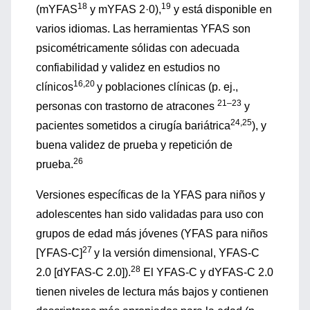
18
19
(mYFAS
y mYFAS 2·0),
y está disponible en
varios idiomas. Las herramientas YFAS son
psicométricamente sólidas con adecuada
confiabilidad y validez en estudios no
16,20
clínicos
y poblaciones clínicas (p. ej.,
21–23
personas con trastorno de atracones
y
24,25
pacientes sometidos a cirugía bariátrica
), y
buena validez de prueba y repetición de
26
prueba.
Versiones específicas de la YFAS para niños y
adolescentes han sido validadas para uso con
grupos de edad más jóvenes (YFAS para niños
27
[YFAS-C]
y la versión dimensional, YFAS-C
28
2.0 [dYFAS-C 2.0]).
El YFAS-C y dYFAS-C 2.0
tienen niveles de lectura más bajos y contienen