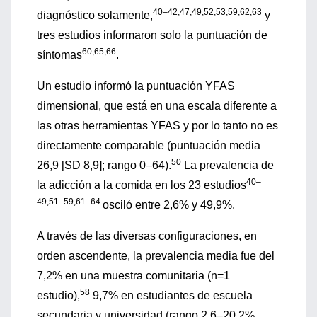
40–42,47,49,52,53,59,62,63
diagnóstico solamente,
y
tres estudios informaron solo la puntuación de
60,65,66
síntomas
.
Un estudio informó la puntuación YFAS
dimensional, que está en una escala diferente a
las otras herramientas YFAS y por lo tanto no es
directamente comparable (puntuación media
50
26,9 [SD 8,9]; rango 0–64).
La prevalencia de
40–
la adicción a la comida en los 23 estudios
49,51–59,61–64
osciló entre 2,6% y 49,9%.
A través de las diversas configuraciones, en
orden ascendente, la prevalencia media fue del
7,2% en una muestra comunitaria (n=1
58
estudio),
9,7% en estudiantes de escuela
secundaria y universidad (rango 2,6–20,2%,