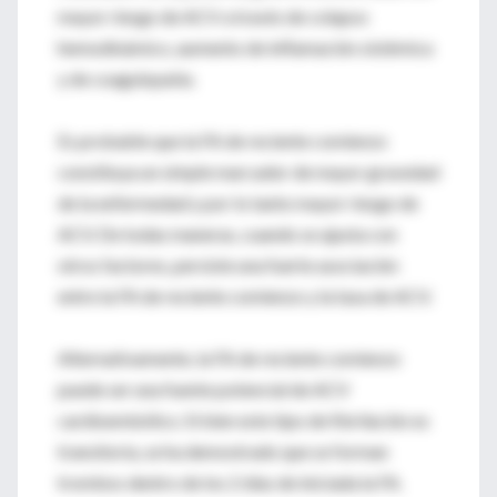
mayor riesgo de ACV a través de colapso
hemodinámico, aumento de inflamación sistémica
y de coagulopatía.
Es probable que la FA de reciente comienzo
constituya un simple marcador de mayor gravedad
de la enfermedad y por lo tanto mayor riesgo de
ACV. De todas maneras, cuando se ajusta con
otros factores, persiste una fuerte asociación
entre la FA de reciente comienzo y la tasa de ACV.
Alternativamente, la FA de reciente comienzo
puede ser una fuente potencial de ACV
cardioembólico. Si bien este tipo de fibrilación es
transitoria, se ha demostrado que se forman
trombos dentro de los 2 días de iniciada la FA.