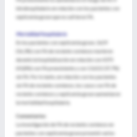
intrahospitalario en relación con los pacientes con
septicemia grave que no sufrieron FA.
Mortalidad hospitalaria
En los pacientes con septicemia grave, 1629
(56,3%) con FA de reciente comienzo murieron
durante la hospitalización en relación con 4375
(43,8%) con FA preexistente y con 13.652 (37,7%)
sin FA. Por lo tanto, en relación con los pacientes
sin FA de reciente comienzo, los casos con FA de
reciente comienzo y septicemia grave aumentaron
la mortalidad hospitalaria.
Comentarios
La investigación de FA de reciente comienzo en
pacientes con septicemia grave presentó varios