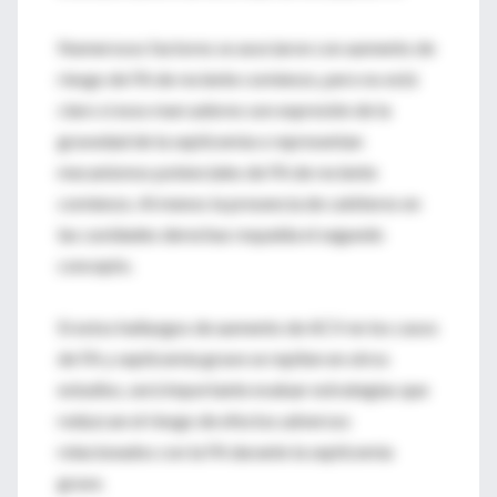
Numerosos factores se asociaron con aumento de
riesgo de FA de reciente comienzo, pero no está
claro si esos marcadores son expresión de la
gravedad de la septicemia o representan
mecanismos potenciales de FA de reciente
comienzo. Al menos la presencia de catéteres en
las cavidades derechas respalda el segundo
concepto.
Si estos hallazgos de aumento de ACV en los casos
de FA y septicemia grave se repiten en otros
estudios, será importante evaluar estrategias que
reduzcan el riesgo de efectos adversos
relacionados con la FA durante la septicemia
grave.