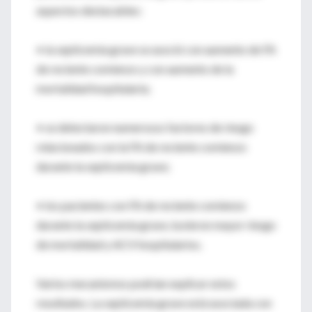
aspectos destacables:
• la septicemia grave se asoció con aumento de FA
de reciente comienzo y con aumento de la
mortalidad hospitalaria;
• se detectaron numerosos factores de riesgo
relacionados con la FA de reciente comienzo
durante la septicemia grave;
• los pacientes con FA de reciente comienzo
durante la septicemia grave, tuvieron mayor riesgo
de mortalidad y ACV hospitalarios.
Varios mecanismos podrían explicar estos
resultados. La septicemia grave está asociada con