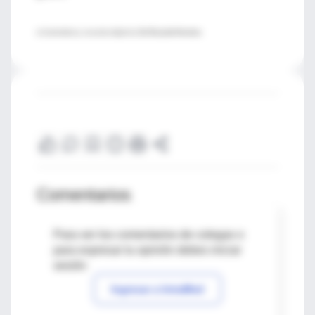
♦ Comentario y resumen objetivo:
Dr. Ricardo Ferreira
Comentarios
Para ver los comentarios de colegas o
para expresar tu opinión debes iniciar
sesión
Ingresar a IntraMed