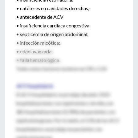
• catéteres en cavidades derechas;
• antecedente de ACV
• insuficiencia cardíaca congestiva;
• septicemia de origen abdominal;
• infección micótica;
• edad avanzada;
• falla hematológica.
Todos estos factores tuvieron un OR ≥ 1,50
ACV hospitalario
El ACV hospitalario se produjo durante 3310
hospitalizaciones con septicemia o sin ella y en
381 hospitalizaciones (0,78%) de pacientes con
septicemia grave. Por lo tanto, el 11% de los ACV
hospitalarios se produjo en pacientes con
septicemia grave.