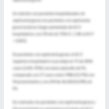
En relación con pacientes hospitalizados sin
septicemia grave, los pacientes con septicemia
grave tuvieron riesgo aumentado de ACV
hospitalarios con OR de 6,0; 95% IC, 5.38-6.69; P
< 0,001).
En pacientes con septicemia grave, el ACV
isquémico hospitalario se produjo en 75 de 2896
casos (2,6%; 95%) con nuevo episodio de FA,
comparado con 57 casos sobre 9986 (0,57%) con
FA preexistente y con 249 de 36.200 (0.69%) sin
FA.
En contraste, los pacientes con septicemia grave y
FA preexistente no aumentaron el riesgo de ACV