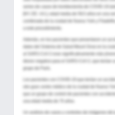
series de casos de trombectomía de COVID-19 (
[NY, EE. UU.], edad media de 59,5 años en una ser
combinada de la ciudad de Nueva York y Filadelfia
a este procedimiento.
Además, en los pacientes que presentaron un acci
datos del Sistema de Salud Mount Sinai en la ciu
al SARS-CoV-2 eran significativamente más jóven
dieron negativo para el SARS-CoV-2, que tenían u
grupo de París.
Los pacientes con COVID-19 que tenían un accide
otro gran centro médico de la ciudad de Nueva Yo
que un grupo de control de pacientes con acciden
una edad media de 70 años.
Un análisis de casos y controles de imágenes del