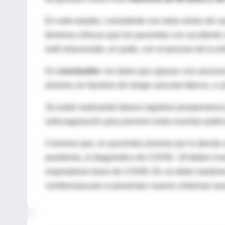
En este estudio, consistente con otras series de 
términos clínicos que los pacientes con accident
esté relacionado, en parte, con el proceso de la
En
conclusión
, los datos que apoyan una asocia
jóvenes sin factores de riesgo vascular típicos, a
Se están realizando futuros registros prospectivos
anticoagulación para prevenir estos eventos poten
Creemos que, en pacientes jóvenes por lo demás 
pandemia, el diagnóstico de COVID- 19 deben inves
respiratorios leves de COVID-19, se debe mantener
cerebrovascular si presentan nuevos síntomas neu