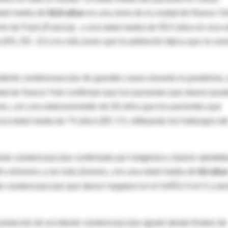
edad media de
52,8 años
en una serie de la ciudad de Nueva Yo
ie de París [Francia], y una edad media de 59,5 años en una s
 [PA, EE. UU.] es más joven que la población típica que se so
dente cerebrovascular de grandes vasos durante la pandemia, 
dad de Nueva York confirman que los pacientes que dieron posit
es, con una edad promedio de 59 años que los pacientes que
na edad media de 74 años (DE 17), reflejando los hallazgos de
nte cerebrovascular confirmado por imágenes y fueron admitid
rk volvieron a ser más jóvenes, con una edad media de
63 año
te cerebrovascular que dieron negativo en el SARS-CoV-2 y ten
 protocolo de accidente cerebrovascular agudo desde finales de