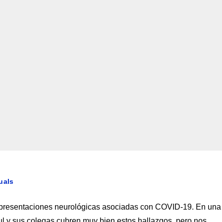
uals
 presentaciones neurológicas asociadas con COVID-19. En una
ul y sus colegas cubren muy bien estos hallazgos, pero nos