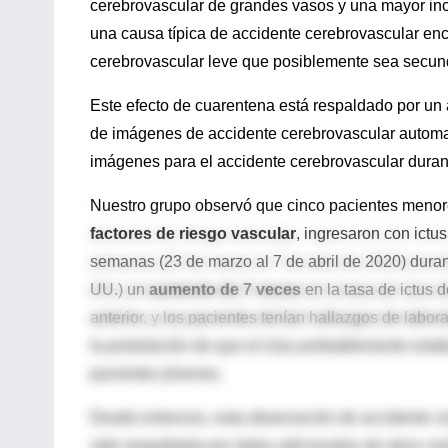
cerebrovascular de grandes vasos y una mayor in
una causa típica de accidente cerebrovascular en
cerebrovascular leve que posiblemente sea secunda
Este efecto de cuarentena está respaldado por un 
de imágenes de accidente cerebrovascular automa
imágenes para el accidente cerebrovascular duran
Nuestro grupo observó que cinco pacientes meno
factores de riesgo vascular
, ingresaron con ictu
semanas (23 de marzo al 7 de abril de 2020) dura
UU.) un
aumento de 7 veces
en la tasa de ictus 
anterior, y los pacientes tenían hallazgos de labor
la postulación de que el ictus probablemente est
pacientes jóvenes.
Desde entonces, esta observación de accidente c
sido respaldada por datos adicionales de otros ce