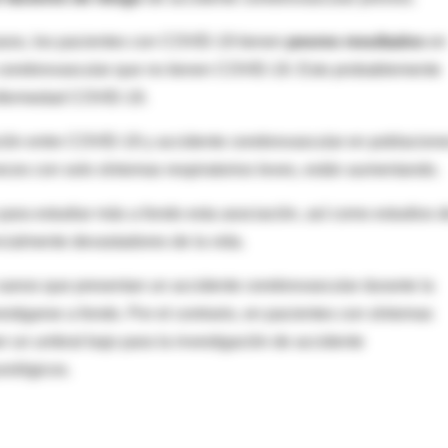
casos, los pacientes con COVID-19 tienen
peores resultados
en
e cerebrovascular que no tienen COVID-19. Esto probablemente
 enfermedad COVID-19.
ción entre COVID-19 y accidente cerebrovascular en poblacion
 veces con solo síntomas respiratorios leves, están aumentando.
 para estudiar más a fondo esta asociación, así como estudios 
cialmente devastadores de la vida.
sanos que presentan un accidente cerebrovascular durante la
tigarse a fondo. Por el contrario, en pacientes con síntomas
 un umbral bajo para la investigación de accidente
rológicos.