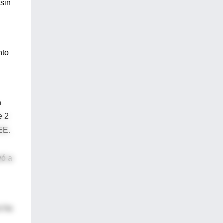
sin
nto
n
e 2
EE.
vó a
s ha