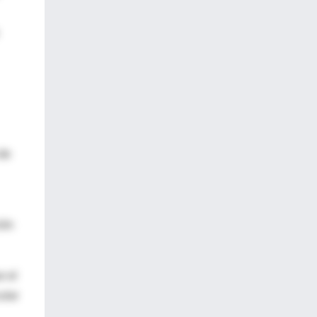
de
ión
e el
ular