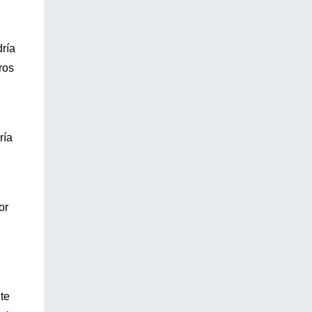
dría
ros
ría
n
or
te