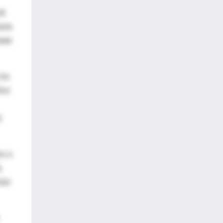
rk
erie
mete
los
ivo
l
os a
s
ían