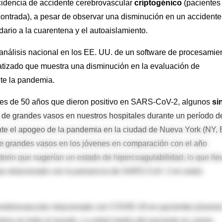
cidencia de accidente cerebrovascular
criptogénico
(pacientes 
contrada), a pesar de observar una disminución en un accidente
rio a la cuarentena y el autoaislamiento.
análisis nacional en los EE. UU. de un software de procesamie
tizado que muestra una disminución en la evaluación de
te la pandemia.
res de 50 años que dieron positivo en SARS-CoV-2, algunos
si
s de grandes vasos en nuestros hospitales durante un período d
nte el apogeo de la pandemia en la ciudad de Nueva York (NY, 
de grandes vasos en los jóvenes en comparación con el año
atorio que sugerían un estado de hipercoagulabilidad, lo que lle
aba relacionado con la presencia de SARS-CoV- 2 en estos
erebrovascular relacionado con COVID-19 en pacientes jóvene
ntros en todo el mundo. La edad media del paciente en varias