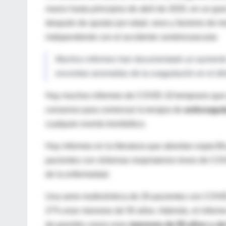
marzo hasta principios de abril de 2020, en un gr
después de ajustar por edad, sexo y factores de r
independiente con el accidente cerebrovascular.
Muchos informes han documentado un aumento 
encontrar anomalías de la coagulación en el dí
Hay muchos informes de COVID-19 temprano que se
consenso para comenzar la terapia de
anticoagul
cualquier evento trombótico.
Hay informes en la literatura que abordan específi
pacientes con síntomas respiratorios leves de CO
de la enfermedad.
Una serie multicéntrica de 26 pacientes con COVI
27% eran menores de 50 años. Además, el informe 
de grandes vasos eran
menores de 50 años y sin