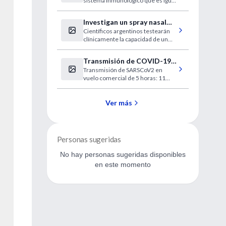
sistema inmunológico que es igual
a la observada en receptores más
jóvenes.
Investigan un spray nasal
Científicos argentinos testearán
contra el COVID-19
clínicamente la capacidad de un
fármaco aprobado por la ANMAT
para filtrar la infección por SARS-
Transmisión de COVID-19
CoV-2 por la vía nasal y frenar
Transmisión de SARSCoV2 en
severo asociada a un viaje
tempranamente la expansión del
vuelo comercial de 5 horas: 11
virus en el organismo.
en avión
infectados contagiaron a 8
personas (secundarios) y
posiblemente 3 más
Ver más
Personas sugeridas
No hay personas sugeridas disponibles
en este momento