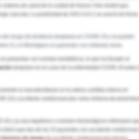
an sistema de salud de la ciudad de Nueva York mostró que,
iesgo vascular, La positividad de SAS-CoV-2 se asoció de forma
del riesgo de trombosis temprana en COVID-19 y se pueden
mero D y el fibrinógeno en pacientes con síntomas leves.
 presentan con eventos trombóticos, lo que ha llevado al
ación
temprano en el curso de la enfermedad COVID-19 antes 
camente la macrotrombosis en la arteria carótida interna en
VID-19 y accidente cerebrovascular como síntoma de presentac
D-19 y ya sea isquémico o eventos hemorrágicos informaron qu
indicó que dos de los 15 pacientes con accidente cerebrovasc
 factores de riesgo
de accidente cerebrovascular previos.