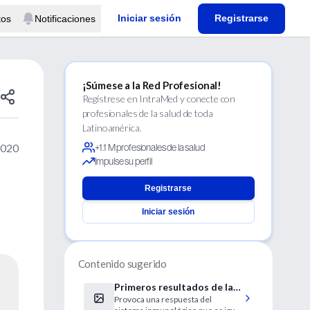
Iniciar sesión
Registrarse
tos
Notificaciones
¡Súmese a la Red Profesional!
Regístrese en IntraMed y conecte con
profesionales de la salud de toda
Latinoamérica.
2020
+1.1 M profesionales de la salud
Impulse su perfil
Registrarse
Iniciar sesión
Contenido sugerido
Primeros resultados de la
Provoca una respuesta del
vacuna COVID de Moderna