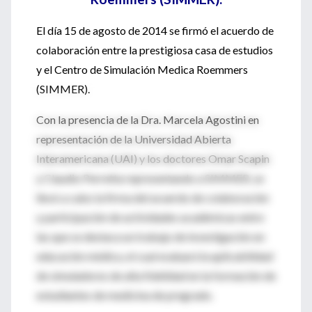
El día 15 de agosto de 2014 se firmó el acuerdo de
colaboración entre la prestigiosa casa de estudios
y el Centro de Simulación Medica Roemmers
(SIMMER).
Con la presencia de la Dra. Marcela Agostini en
representación de la Universidad Abierta
Interamericana (UAI) y los doctores Omar Scapin
y Claudio Perretta representando a SIMMER, se
llevó a cabo la firma del acuerdo de colaboración
y participación de actividades académicas entre
las que se destaca un trabajo de investigación en
educación médica, el cual evaluará la aplicabilidad
de simuladores de alta fidelidad en la formación de
estudiantes de medicina de pregrado.