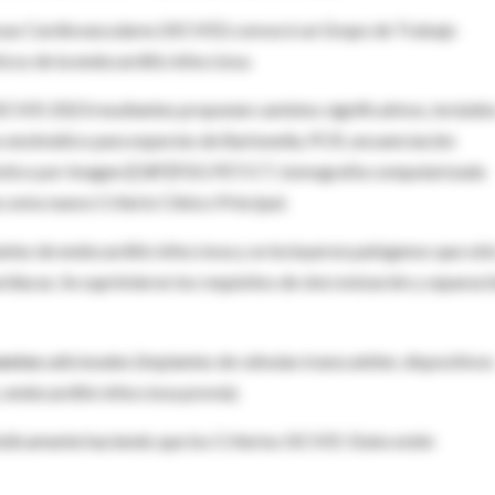
osas Cardiovasculares (ISCVID) convocó un Grupo de Trabajo
ticos de la endocarditis infecciosa.
CVID 2023 resultantes proponen cambios significativos, incluido
enzimático para especies de Bartonella, PCR, secuenciación
nóstico por imagen ([18F]FDG PET/CT, tomografía computarizada
a como nuevo Criterio Clínico Principal.
ntes de endocarditis infecciosa y se incluyeron patógenos que sól
rdiacas. Se suprimieron los requisitos de sincronización y separaci
entes
adicionales (implantes de válvulas transcatéter, dispositivos
endocarditis infecciosa previa).
iódicamente haciendo que los Criterios ISCVID-Duke estén