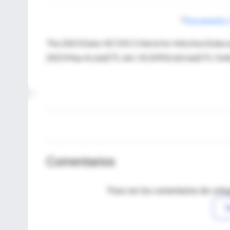
*
Documento 
The 2023 Duke-ISCVID Criteria for Infective Endocar
2023 May 4;ciad271. doi: 10.1093/cid/ciad271. Onlin
Comentarios
Para ver los comentarios de coleg
I