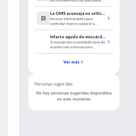
desenvolvimento da obesidade e
inflamação causada pela
das lesões no fígado
obesidade
La OMS aconseja no utilizar
No usar edulcorantes para
edulcorantes sin azúcar
controlar el peso corporal o
reducir el riesgo de
enfermedades no transmisibles
Infarto agudo do miocárdio
O manejo dessa entidade varia de
na ausência de doença
acordo com o mecanismo
arterial coronariana
subjacente, portanto abordagens
sistêmicas são recomendadas
para o diagnóstico.
Ver más
Personas sugeridas
No hay personas sugeridas disponibles
en este momento