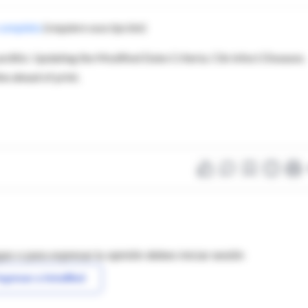
completo
(requiere suscripción)
ditis: Updating the Modified Duke Criteria. Clin Infect Diseases.
e ahead of print.
as o para expresar tu opinión debes iniciar sesión
ngresar a IntraMed