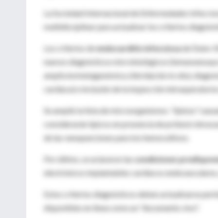
La Sociedad Internacional de Enfermedades Infecci
multidisciplinar para actualizar los criterios diagnós
Los criterios de
endocarditis infecciosa
de Duke-IS
nuevos diagnósticos microbiológicos (inmunoensayo 
amplicón/metagenómica, hibridación in situ), diag
cardiaca) e inclusión de la inspección intraoperatori
Se amplió la lista de microorganismos
"típicos"
causa
considerarán típicos en presencia de prótesis intraca
de las venopunciones para los hemocultivos.
Por último, se aclararon las
condiciones predispon
electrónicos implantables cardíacos endovasculares, 
Estos criterios diagnósticos deben actualizarse per
disponibles en línea como un "documento vivo".