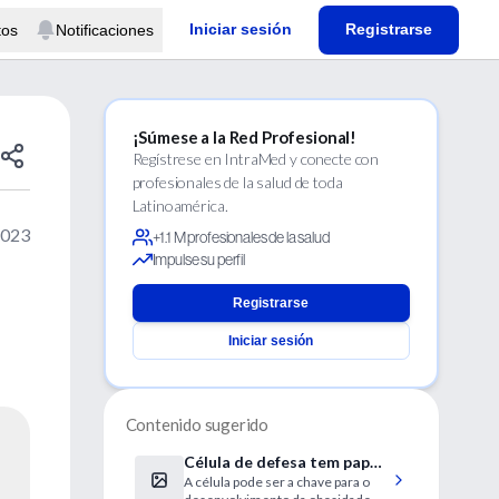
Iniciar sesión
Registrarse
tos
Notificaciones
¡Súmese a la Red Profesional!
Regístrese en IntraMed y conecte con
profesionales de la salud de toda
Latinoamérica.
2023
+1.1 M profesionales de la salud
Impulse su perfil
Registrarse
Iniciar sesión
Contenido sugerido
Célula de defesa tem papel
A célula pode ser a chave para o
importante na regulação da