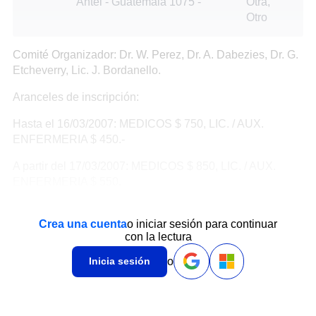
Antel - Guatemala 1075
-
Otra,
Otro
Comité Organizador: Dr. W. Perez, Dr. A. Dabezies, Dr. G.
Etcheverry, Lic. J. Bordanello.
Aranceles de inscripción:
Hasta el 16/03/2007: MEDICOS $ 750, LIC. / AUX.
ENFERMERIA $ 450.-
A partir del 17/03/2007: MEDICOS $ 850, LIC. / AUX.
ENFERMERIA $ 550.
Crea una cuenta
o iniciar sesión para continuar
con la lectura
o
Inicia sesión