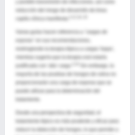
y posible transmisión de infecciones, así como
reducción del riesgo de desarrollo de tinea
4,12,18, 20
capitis clínica manifiesta.
Varias guías hacen referencia a
"cargas de
esporas"
en sus recomendaciones,
restringiendo la terapia tópica a cargas 'bajas',
mientras sugería que la terapia oral estaría
4,18
justificada con 'alta' carga.
Sin embargo, la
mayoría de las pruebas de hongos de rutina no
proporcionarán una carga de esporas que se
puede utilizar para la determinación del
tratamiento.
Desde una perspectiva de seguridad, el
tratamiento tópico es más prudente y eficaz para
reducir la detección de hongos, lo que permite a