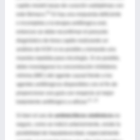
capitis mostró tasas de curación subóptimas con
25
este fármaco.
Si hay una respuesta deficiente
o incompleta a la terapia antifúngica oral,
entonces se debe reconfirmar el presunto
diagnóstico de tinea capitis realizando un
análisis de KOH si es posible y tomando una
muestra repetida para micología. Si es posible,
debe investigarse la concentración inhibitoria
mínima (MIC) del agente causal frente a los
agentes antifúngicos disponibles con el fin de
proporcionar una guía con respecto al mejor
21, 22
tratamiento antifúngico a utilizar.
Si bien el uso de
antimicóticos sistémicos
es
seguro, como se indicó anteriormente, existe la
posibilidad de hepatotoxicidad, especialmente