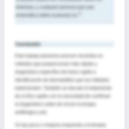
síntomas, y cualquier persona que sea
17
sintomática debe evaluarse la.
Conclusión
Este trabajo presenta avances recientes en
métodos que proporcionan más rápido y
diagnóstico específico de tinea capitis e
identificación de dermatofitos que los métodos
tradicionales. También se discute el tratamiento
de la tiña capitis con la necesidad de confirmar
el diagnóstico antes de iniciar la terapia
antifúngica oral.
Si hay poca o ninguna respuesta a la terapia