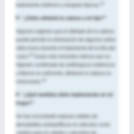
18
tratamiento sistémico y terapias tópicas.
P: "¿Debo afeitarle la cabeza a mi hijo?"
Algunos sugieren que el afeitado de la cabeza
puede permitir la eliminación de algunos vellos
infecciosos durante el tratamiento de la tiña del
29
cuero.
Guías más recientes indican que un
régimen combinado de antifúngicos sistémicos
y tópicos es suficiente; afeitarse la cabeza es
18
innecesario.
P: “¿Qué medidas debo implementar en mi
hogar?”
Se han encontrado esporas viables de
dermatofitos antropofílicos en artículos como
cepillos para el cabello y utensilios de