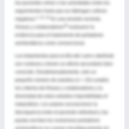
los pacientes volver a las actividades entre los
seguimientos hasta que se obtengan cultivos
4, 18, 20
negativos.
En una revisión reciente,
28
Aharaz y colaboradores
evaluaron la
evidencia para el tratamiento de portadores
asintomáticos como convencional.
Los tratamientos para la tiña del cuero cabelludo
son costosos y tienen un efecto secundario bien
conocido. Desafortunadamente, solo un
pequeño número de estudios (n = 10) cumplía
los criterios de Aharaz y colaboradores y la
diversidad de estos estudios imposibilitaba el
metanálisis. Los autores reconocieron la
discrepancia entre el paciente individual y las
pautas escritas los numerosos portadores
asintomáticos se curaron micológicamente sin