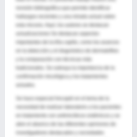
revisión bibliográfica que permite identificar
hallazgos recientes y una mirada actual sobre
esta micosis. Aquí, los autores se destacan
actualizaciones Se destacan aspectos
importantes de la tiña capitis, como los avances
en la detección y el diagnóstico de dermatofitos
y la comparación con técnicas más
tradicionales. Se subraya la importancia de la
confirmación micológica y los tratamientos
actuales.
Se hace especial hincapié en el tema de la
necesidad de realizar laboratorio a los pacientes
en tratamiento con antimicóticos sistémicos y se
abre el abanico de las diferentes opiniones de
investigadores destacados y sociedades