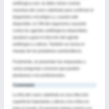
antifúngica oral, se debe volver a tomar
muestras del cuero cabelludo para confirmar el
diagnóstico micológico y, cuando esté
disponible, la CIM del organismo causante
contra los agentes antifúngicos disponibles
ayudará a guiar el elección del agente
antifúngico a utilizar. También se revisa el
manejo de los portadores asintomáticos.
Finalmente, se presentan las respuestas a
varias preguntas comunes que pueden
plantearse a los profesionales.
Comentario
La tiña del cuero cabelludo es una infección
superficial importante y afecta a los niños en
todo el mundo. El presente trabajo realizó una