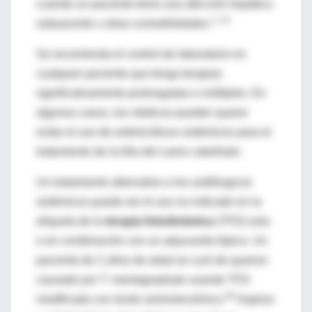
cuando un paciente tiene una afección hepática
1, 12
subyacente u otras comorbilidades.
Se recomienda el control de laboratorio en
cualquier paciente que tenga terapias
significativamente prolongadas o múltiples. En
algunos casos, los médicos pueden querer
evitar el uso de antimicóticos sistémicos para el
tratamiento de la tiña del cuero cabelludo.
Un tratamiento alternativo a los antifúngicos
sistémicos puede ser el uso no indicado en la
etiqueta de la
terapia fotodinámica
(TFD) sola
o en combinación con un adyuvante tópico. Un
paciente de 2 años de edad se curó de querion
causado por T. mentagrophyte usando TFD
26
modificada con ácido aminolevulínico.
Aspiroz