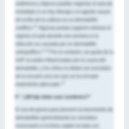
sistémicos y tópicos pueden regresar al aula de
inmediato si no hay drenaje y el agente causal
de la tiña de la cabeza es un dermatofito
17
zoofílico.
Algunas pautas sugieren retrasar el
regreso al aula durante una semana si la
infección es causada por un dermatofito
4, 18
antropofílico.
Por el contrario, las guías de la
AAP no están influenciadas por la causa del
dermatofito, y los niños no deben ser excluidos
de la escuela una vez que se ha iniciado
17
tratamiento adecuado.
P: "¿Mi hijo debe usar sombrero?"
El uso de gorros para prevenir la transmisión de
dermatofitos generalmente se considera
innecesario si la tinea capitis se trata con