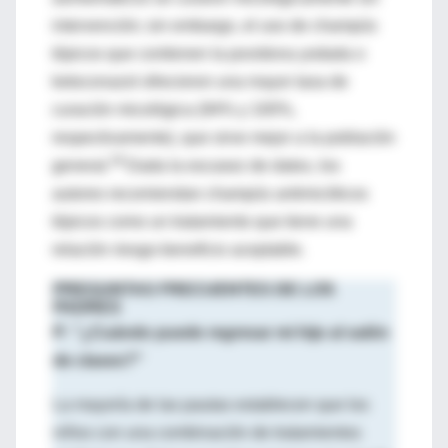
intervención; sin embargo, el uso de champús
tópicos que contienen la povidona yodada o
ketoconazol ofrecieron una mayor tasa de
curación micológica (94% y 100%,
respectivamente), que sirve mejor a la población
28
general.
Dada la escasez de datos, los
autores recomiendan champús antimicóticos
tópicos como un tratamiento que tiene una
relación riesgo-beneficio aceptable.
PREGUNTAS FRECUENTES DE LOS
PADRES
P: "¿Cuándo puede regresar mi hijo al salón
de clases?"
La mayoría de las pautas establecen que los
niños con una combinación de tratamientos