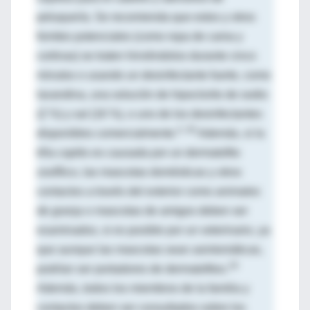
peluquería. Se recomienda que estos y otros
fomites potenciales (como ropa de cama y
cortinas) se traten hirviéndolos durante cinco
minutos o usando un desinfectante fuerte, como
lavandina, una solución de hipoclorito de sodio
(2 %) y sal (16 %), o uno de los desinfectantes
4, 30
disponibles comercialmente.
Además, si la
tiña capitis es causada por un dermatofito
zoofílico, las mascotas domésticas y otros
contactos a través del exterior como animales
de granja o mascotas de amigos deben ser
examinados, si es posible por un veterinario, ya
que aunque las mascotas sean asintomáticas,
18
podrían ser portadores de dermatofitos.
Además, todos los miembros de la familia y
contactos deben ser consultados sobre los