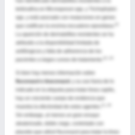
han identificado dermatofitos resistentes a la
terbinafina en Microsporum spp. y Trichophyton
spp. y está asociado con mutaciones en genes
22
que codifican la enzima escualeno epoxidasa.
La aparición de dermatofitos resistentes se ha
atribuido a la disponibilidad limitada de
antifúngicos y falta de adherencia de los
22, 23
pacientes a largos cursos de tratamiento.
Si bien hay menos información sobre
fluconazol e itraconazol
, y su uso fuera de lo
indicado en la etiqueta para tratar tinea capitis,
hay un creciente cuerpo de evidencia que
11, 24
muestra la efectividad de estos agentes.
Sin embargo, al menos un gran ensayo
aleatorizado, doble ciego, controlado con
placebo que utilizó fluconazol para tratar la tinea