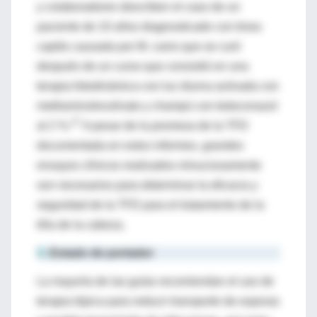
y colaboradores describen el caso de un
paciente de 10 años diagnosticado con tinea
capitis causada por M. canis que se curó
después de un curso que consistió en una
terapia fotodinámica con luz diurna activada con
metilaminolevulinato y champú con ketoconazol
27
al 2 %.
A pesar de la promesa de la TFD
documentada en estos informes, grandes
ensayos clínicos realizados minuciosamente
son necesarios para determinar la eficacia y
seguridad de la TFD para el tratamiento de la
tiña de la cabeza.
5.
Estado de portador
La mayoría de las guías recomiendan el uso de
terapia tópica para reducir transporte de esporas