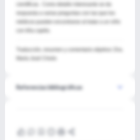
científicas. Como detalle interesante se da
respuesta a varias preguntas con las que los
médicos pueden encontrarse al tratar a un niño
con tiña capitis.
Traducción, resumen y comentario objetivo: Dra.
María José Chiolo
Referencias bibliográficas