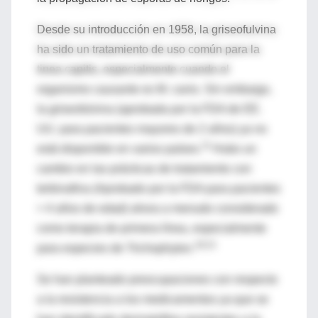
Desde su introducción en 1958, la griseofulvina
ha sido un tratamiento de uso común para la
tinea capitis, especialmente cuando el
organismo causante es M. canis. Sin embargo,
la griseofulvina (aprobada por la FDA de EE.
UU. para pacientes mayores de 2 años) ya no
11
está disponible en varios países.
Hubo un
cambio en las prácticas de tratamiento con
terbinafina (Aprobado por la FDA para pacientes
> 4 años de edad) ahora a menudo considerado
como terapia de primera línea, especialmente
18,21
para especies de Trichophyton.
Se han planteado preocupaciones con respecto
a la resistencia a los medicamentos ya que se