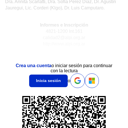
Dra. Annita Scarlatti, Dra. Sofía Perez Díaz, Dr. Agustín
Jauregui, Lic. Corderi (Klgo), Dr. Luis Camputaro.
Informes e Inscripción
4821-1200 Int.161
calidad2@alpi.org.ar
http://www.alpi.org.ar
Crea una cuenta
o iniciar sesión para continuar
con la lectura
o
Inicia sesión