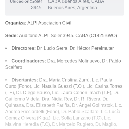
Ubicación:
Soler
CABA Buenos Aires, CABA
3945
-
Buenos Aires, Argentina
Organiza:
ALPI Asociación Civil
Sede:
Auditorio ALPI, Soler 3945. CABA (C1425BWO)
• Directores:
Dr. Lucio Serra, Dr. Héctor Perelmuter
• Coordinadores:
Dra. Mercedes Molinuevo, Dr. Pablo
Scalfaro
• Disertantes:
Dra. María Cristina Zurrú, Lic. Paula
Curto (Fono), Lic. Natalia Guezzi (T.O.), Lic. Carina Torres
(TF), Dr. Diego Bauso, Lic. Laura Cohen Imach (T.F), Dr.
Guillermo Videla, Dra. Nidia Rey, Dr. R. Rivera, Dr.
Quintana, Dra. Elizabeth Fariña, Dr. Ángel Golimstok, Lic.
Andrea Ricciardelli (Fono), Dr. Pablo Scalfaro, Lic. Lucía
Gomez Olivera (Klga.), Lic. Sofía Lanzano (T.O), Lic.
Malvina Heredia (T.O), Dr. Marcelo Rugiero, Dr. Maglio,