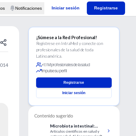
Iniciar sesión
Registrarse
tos
Notificaciones
¡Súmese a la Red Profesional!
Regístrese en IntraMed y conecte con
profesionales de la salud de toda
Latinoamérica.
2014
+1.1 M profesionales de la salud
Impulse su perfil
Registrarse
Iniciar sesión
Contenido sugerido
Microbiota intestinal:
Artículos científicos en salud y
Impacto de Prebióticos,