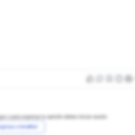
as o para expresar tu opinión debes iniciar sesión
ngresar a IntraMed