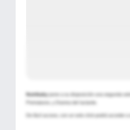
Nutribaby
pone a su disposición una segunda selec
Prematuros, y Diarrea del lactante.
De fácil acceso, con un solo click podrá acceder a 