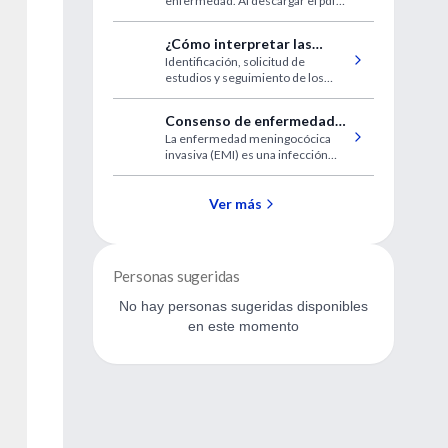
enfermedad. Al descargar el pdf
Probióticos y Simbióticos
podrá acceder a una selección de
contenidos actualizados sobre el
¿Cómo interpretar las
tema.
Identificación, solicitud de
pruebas serológicas para
estudios y seguimiento de los
Hepatitis B?
pacientes con hepatitis B en
atención primaria.
Consenso de enfermedad
La enfermedad meningocócica
meningocóccica en la
invasiva (EMI) es una infección
infancia y la adolescencia
grave que se produce en todo el
mundo, causando cerca de
500000 casos y 50000 muertes
Ver más
anuales. La Neisseria meningitidis
sigue siendo una de las principales
causas de meningitis bacteriana
en todas las edades.
Personas sugeridas
No hay personas sugeridas disponibles
en este momento