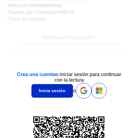
- Infección intraabdominal.
- Diarrea por Clostridiumdifficile.
- Toma de muestra
Informes e Inscripción
Cnel. Niceto Vega 4617 -CP 1414 (14-17 hs)
Tel/Fax: (54-11) 4778-0571 int. 110 infocic@sati.org.ar
Crea una cuenta
o iniciar sesión para continuar
con la lectura
o
Inicia sesión