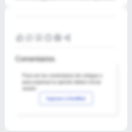
Comentarios
Para ver los comentarios de colegas o
para expresar tu opinión debes iniciar
sesión
Ingresar a IntraMed