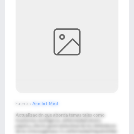
Fuente
:
Ann Int Med
Actualización que aborda temas tales como
trastornos esofágicos, enfermedad ulcero-
péptica, efecto gastrointestinal de los inhibidores
de la ciclooxygenasa-2 y enfermedad hepatobiliar.