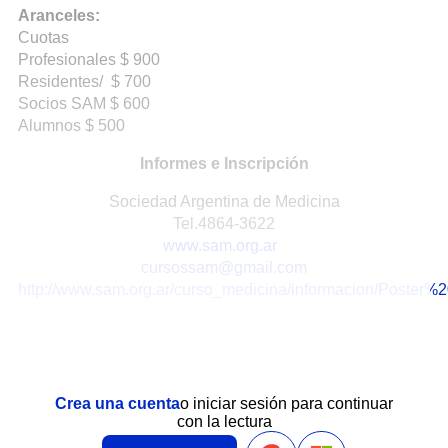
Aranceles:
Cuotas
Profesionales $ 900
Residentes/ $ 700
Socios SAM $ 600
Alumnos $ 500
Informes e Inscripción
Sociedad Argentina de Medicina
Tel.4864-3622
www.sam.org.ar
cursossam@gmail.com
http://www.sam.org.ar/curso_medicina/informacion/Poster
Crea una cuenta
o iniciar sesión para continuar
con la lectura