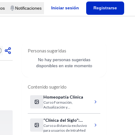
Iniciar sesión
Registrarse
tos
Notificaciones
Personas sugeridas
No hay personas sugeridas
disponibles en este momento
Contenido sugerido
Homeopatía Clínica
Curso Formación,
Actualización y
Perfeccionamiento Continuos
en Homeopatía Clínica
“Clínica del Siglo”:
Curso a distancia exclusivo
actualización en
para usuarios de IntraMed
Irritabilidad. Estrés