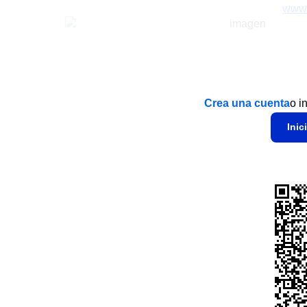
www.
Crea una cuenta
o i
Inic