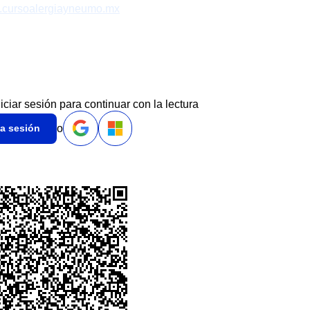
cursoalergiayneumo.mx
niciar sesión para continuar con la lectura
o
ia sesión