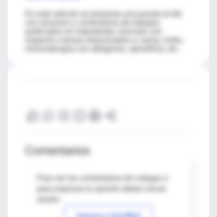
En este artículo se presenta una puesta al día
con resumen y comentarios de trabajos
publicados en importantes Journals con
respecto a temas relacionados a: asma, rinitis,
inmunoterapia con alérgenos, epinefrina, etc.
Comentarios
Para ver los comentarios de colegas o
para expresar tu opinión debes iniciar
sesión
Ingresar a IntraMed