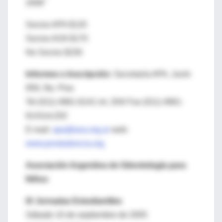
2006"
Socios APA $120
Socios AOA $170
No Socios $230
Informes e Inscripción:
Secretaría APA, Junín
959, 5to. Piso
Tel (011) 4961-6141 int. 204/ Fax (011) 4961-
6141int.202
E-mail:
apa@aoa.org.ar
web:
www.prostodoncia.org
Asociación Argentina de Odontología para
Niños
IX Jornadas Estudiantiles
Sábado 10 de septiembre de 2005