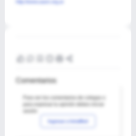
http://www.aaon.org.ar
Comentarios
Para ver los comentarios de colegas o
para expresar tu opinión debes iniciar
sesión
Ingresar a IntraMed