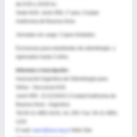
de 8:30 a 19:00 hs.
Sede AOA: Junín 959, 1º piso, Ciudad
Autónoma de Buenos Aires
Jornadas sin cargo. Cupos limitados
Exclusivas para estudiantes de odontología y
egresados hasta 3 años.
Informes e inscripción:
Asociación Argentina de Odontología para
Niños - Seccional AOA
Junín 959 - (C1113AAC) Ciudad Autónoma de
Buenos Aires - Argentina
Tel:54-11-4961-6141, Int. 205. Fax: 54-11-4961-
1110
E-mail:
aaon@aoa.org.ar
Web Site: