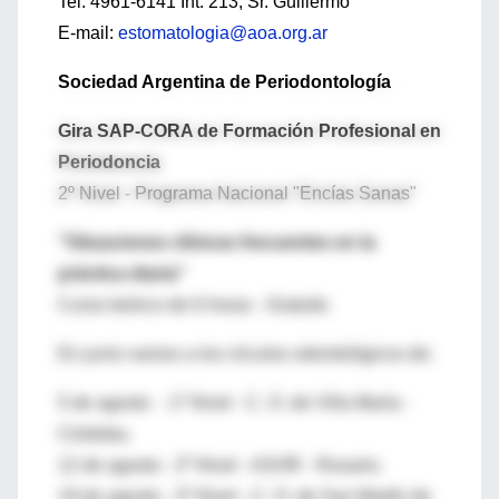
Tel: 4961-6141 Int. 213, Sr. Guillermo
E-mail:
estomatologia@aoa.org.ar
Sociedad Argentina de Periodontología
Gira SAP-CORA de Formación Profesional en
Periodoncia
2º Nivel - Programa Nacional "Encías Sanas"
"Situaciones clínicas frecuentes en la
práctica diaria"
Curso teórico de 6 horas - Gratuito
En junio vamos a los círculos odontológicos de:
5 de agosto - 1º Nivel - C. O. de Villa María -
Córdoba.
12 de agosto - 2º Nivel - ASOR - Rosario.
19 de agosto - 2º Nivel - C. O. de San Martín de