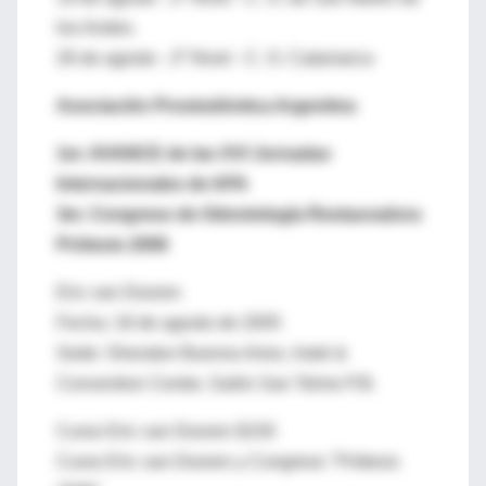
los Andes.
26 de agosto - 2º Nivel - C. O. Catamarca
Asociación Prostodóntica Argentina
1er. AVANCE de las XVI Jornadas
Internacionales de APA
3er. Congreso de Odontología Restauradora
Prótesis 2006
Eric van Dooren
Fecha: 18 de agosto de 2005
Sede: Sheraton Buenos Aires, hotel &
Convention Center, Salón San Telmo P.B.
Curso Eric van Dooren $150
Curso Eric van Dooren y Congreso "Prótesis