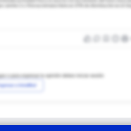
ue camine 2 a 3 horas/semana tiene un 25% de disminución en el ri
as o para expresar tu opinión debes iniciar sesión
ngresar a IntraMed