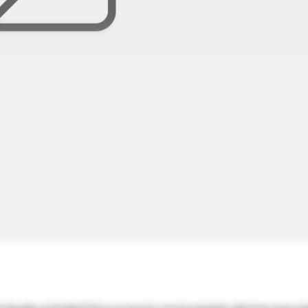
sminuída actividad física se asocia con incremento del tono muscul