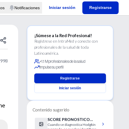
Iniciar sesión
Registrarse
tos
Notificaciones
¡Súmese a la Red Profesional!
Regístrese en IntraMed y conecte con
profesionales de la salud de toda
Latinoamérica.
1998
+1.1 M profesionales de la salud
Impulse su perfil
Registrarse
Iniciar sesión
n
ne
Contenido sugerido
SCORE PRONOSTICO
Cuando se diagnostica Hodgkin
PARA LA ENFERMEDAD DE