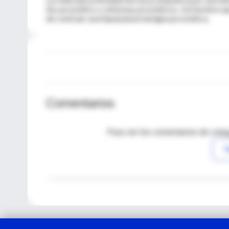
liso prostático y síntomas prostáticos. Un hombre q
de contraer una hiperplasia benigna prostática.
Comentarios
Para ver los comentarios de coleg
I