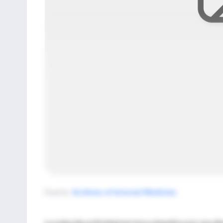
Fuente
:
Archives of Internal Medicine
La reducida acitividad nerviosa simpática por una di