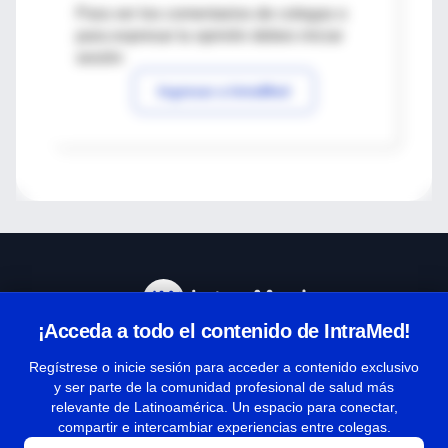
Para ver los comentarios de colegas o
para expresar tu opinión debes iniciar
sesión
Ingresar a IntraMed
¡Acceda a todo el contenido de IntraMed!
Centro de Ayuda
Regístrese o inicie sesión para acceder a contenido exclusivo
y ser parte de la comunidad profesional de salud más
relevante de Latinoamérica. Un espacio para conectar,
Términos y condiciones
compartir e intercambiar experiencias entre colegas.
| Políticas de privacidad