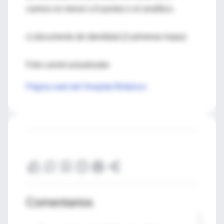
carrera no menor a 6 puntos o el analítico.
c) documento de identidad (2 primeras hojas)
Foto carnet actualizada
Página web del Hospital Británico
Comentarios