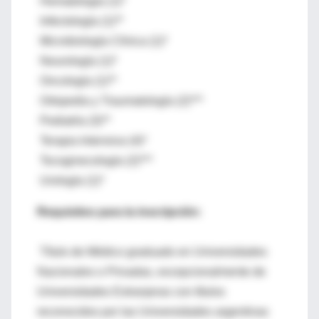
Hematología (1)*
Infectología (1)**
Microbiología Clínica (1)*
Neurología (1)*
Oncología (1)**
Ortopedia y Traumatología (2)***
Pediatría (3)**
Terapia Intensiva (4)*
Tocoginecología (2)***
Urología (1)*
Requisitos para la inscripción:
Título de Médico graduado en Universidades
Nacionales o Privadas, excepcionalmente de
Universidades Extranjeras con títulos
reconocidos por las Universidades argentinas