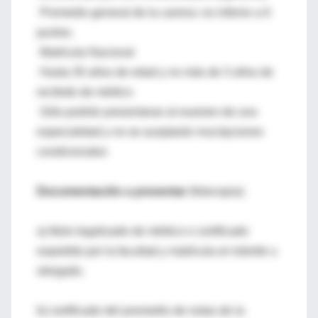
Promedio general de la carrera: no inferior a 6
puntos.
Matrícula Nacional
Hasta 35 años de edad y no más de 3 años de
recibido de médico
Sólo podrán presentarse al examen de una
especialidad y no se aceptarán inscripciones
condicionales
Documentación a presentar
(fotocopia):
a) título legalizado de médico o certificado
expedido por la facultad y matrícula en trámite u
otorgado.
b) certificado del promedio de notas de la