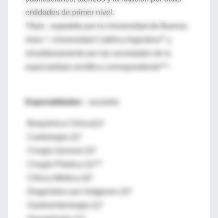
entidades de primer nivel.
Título : expedido por la Universidad de Buenos
Aires *, Universidad Católica Argentina** y
simultáneamente por las sociedades de la
especialidad científica correspondiente***.
Especialidades
- vacantes
Bioquímica Clínica(1)*
Cardiología (1)*
Cirugía General (2)*
Cirugía Plástica (1)***
Clínica Médica (4)*
Diagnóstico por Imágenes (2)*
Gastroenterología (1)*